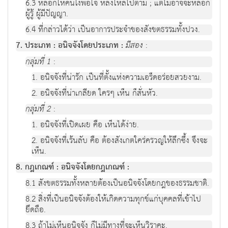
6.3 หลอกให้คนโง่พอใจ หลงใหลไปตาม ; แต่ไม่อาจจะหลอก
ผู้รู้ ผู้มีปัญญา.
6.4 ที่กล่าวได้ว่า เป็นอาการประจำของสังขตธรรมทั้งปวง.
7. ประเภท : อนิจจังโดยประเภท :
มีสอง
:
กลุ่มที่ 1
:
1. อนิจจังที่น่ารัก เป็นที่ตั้งแห่งความเอร็ดอร่อยสวยงาม.
2. อนิจจังที่น่าเกลียด ใครๆ เห็น ก็สั่นหัว.
กลุ่มที่ 2
:
1. อนิจจังที่เปิดเผย คือ เห็นได้ง่าย.
2. อนิจจังที่เร้นลับ คือ ต้องสังเกตใคร่ครวญให้ลึกซึ้ง จึงจะ
เห็น.
8. กฎเกณฑ์ : อนิจจังโดยกฎเกณฑ์ :
8.1 สังขตธรรมทั้งหลายต้องเป็นอนิจจังโดยกฎของธรรมชาติ.
8.2 สิ่งที่เป็นอนิจจังต้องให้เกิดความทุกข์แก่บุคคลที่เข้าไป
ยึดถือ.
8.3 ถ้าไม่เห็นอนิจจัง ก็ไม่มีทางที่จะเห็นวิราคะ.