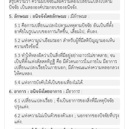
สรุปความว่า ความมีปัจจัยและความต้องเปลี่ยนแปลงไปตาม
ปัจจัย เป็นสององค์ประกอบของอนิจจัง.
5. ลักษณะ : อนิจจังโดยลักษณะ :
มีลักษณะ
:
5.1 คือการเปลี่ยนแปลงไปตามเหตุตามปัจจัย อันเป็นที่ตั้ง
อาศัยในรูปแบบของการเกิดขึ้น, เสื่อมไป, ดับลง.
5.2 แห่งความน่าเอือมระอา สำหรับผู้ที่มีสติปัญญามองเห็น
ความจริงข้อนี้.
5.3 ทำให้หลงผิดว่าเป็นสิ่งที่มีอยู่อย่างถาวรไม่ขาดสาย; จน
เป็นที่ตั้งแห่งสัสสตทิฏฐิ คือ มีตัวตนถาวรในภายใน มีอาการ
เปลี่ยนแปลงเรื่อยในภายนอก; มีลักษณะแห่งความหลอกลวง
ให้คนหลง.
5.4 แห่งการบังคับให้เป็นของเที่ยงไม่ได้.
6. อาการ : อนิจจังโดยอาการ :
มีอาการ
:
6.1 เปลี่ยนแปลงเรื่อย ; ซึ่งเป็นอาการของสิ่งที่มีเหตุปัจจัย
ปรุงแต่ง.
6.2 แห่งความไม่เป็นตัวของตัวเอง ; นอกจากของปัจจัยที่ปรุง
แต่ง.