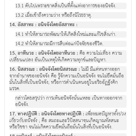
13.1 ดับไปเพราะขาดสิ่งเป็นที่ตั้งแห่งอาการของอนิจจัง.
13.2 เมื่อเข้าถึงความว่าง หรือถึงนิโรธธาตุ.
14. อัสสาทะ : อนิจจังโดยอัสสาทะ :
14.1 ทำให้สามารถพัฒนาให้เกิดสิ่งใหม่และแก้ไขสิ่งเก่า.
14.2 ทำให้สามารถมีการสืบต่อแก่ปัจจัยของชีวิต.
15. อาทีนวะ : อนิจจังโดยอาทีนวะ :
คือ ความไม่เที่ยง ความ
เปลี่ยนแปลง อันเป็นเหตุให้เกิดความทุกข์และปัญหา.
16. นิสสรณะ : อนิจจังโดยนิสสรณะ :
ไม่มี มีแต่หนทางออก
จากอำนาจของอนิจจัง คือ รู้จักความเป็นอนิจจัง จนไม่ยึดมั่นถือ
มั่นในสิ่งที่เป็นอนิจจัง; หรือการดำเนินตนอยู่ในอริยอัฏฐังคิก
มรรค.
กล่าวโดยสรุปว่า การเห็นอนิจจังนั่นแหละ เป็นทางออกจาก
อนิจจัง.
17. ทางปฏิบัติ : อนิจจังโดยทางปฏิบัติ :
เพื่อหมดปัญหาทั้งปวง
เกี่ยวกับอนิจจัง
; คือ สมถะและวิปัสสนาจนเกิดญาณทัสสนะ
หรือวิชชา จนไม่เกิดความยึดมั่นถือมั่นในสิ่งที่เป็นอนิจจัง.