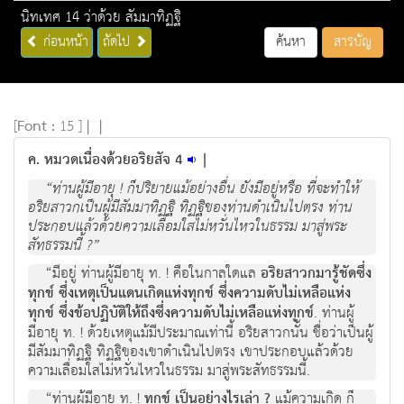
นิทเทศ 14 ว่าด้วย สัมมาทิฏฐิ
ก่อนหน้า
ถัดไป
ค้นหา
สารบัญ
[
Font :
15 ]
|
|
ค. หมวดเนื่องด้วยอริยสัจ 4
|
“ท่านผู้มีอายุ ! ก็ปริยายแม้อย่างอื่น ยังมีอยู่หรือ ที่จะทำให้
อริยสาวกเป็นผู้มีสัมมาทิฏฐิ ทิฏฐิของท่านดำเนินไปตรง ท่าน
ประกอบแล้วด้วยความเลื่อมใสไม่หวั่นไหวในธรรม มาสู่พระ
สัทธรรมนี้ ?”
“มีอยู่ ท่านผู้มีอายุ ท. ! คือในกาลใดแล
อริยสาวกมารู้ชัดซึ่ง
ทุกข์ ซึ่งเหตุเป็นแดนเกิดแห่งทุกข์ ซึ่งความดับไม่เหลือแห่ง
ทุกข์ ซึ่งข้อปฏิบัติให้ถึงซึ่งความดับไม่เหลือแห่งทุกข์
. ท่านผู้
มีอายุ ท. ! ด้วยเหตุแม้มีประมาณเท่านี้ อริยสาวกนั้น ชื่อว่าเป็นผู้
มีสัมมาทิฏฐิ ทิฏฐิของเขาดำเนินไปตรง เขาประกอบแล้วด้วย
ความเลื่อมใสไม่หวั่นไหวในธรรม มาสู่พระสัทธรรมนี้.
“ท่านผู้มีอายุ ท. !
ทุกข์ เป็นอย่างไรเล่า ?
แม้ความเกิด ก็