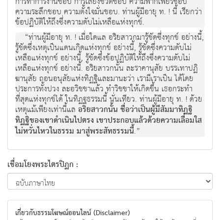
การทำการงานชอบ การเลี้ยงชีวิตชอบ ความพากเพียรชอบ
ความระลึกชอบ ความตั้งใจมั่นชอบ. ท่านผู้มีอายุ ท. ! นี้ เรียกว่า
ข้อปฏิบัติให้ถึงซึ่งความดับไม่เหลือแห่งทุกข์.
“ท่านผู้มีอายุ ท. ! เมื่อใดแล อริยสาวกมารู้ชัดซึ่งทุกข์ อย่างนี้,
รู้ชัดซึ่งเหตุเป็นแดนเกิดแห่งทุกข์ อย่างนี้, รู้ชัดซึ่งความดับไม่
เหลือแห่งทุกข์ อย่างนี้, รู้ชัดซึ่งข้อปฏิบัติให้ถึงซึ่งความดับไม่
เหลือแห่งทุกข์ อย่างนี้. อริยสาวกนั้น ละราคานุสัย บรรเทาปฏิ
ฆานุสัย ถอนอนุสัยแห่งทิฏฐิและมานะว่า เรามีเราเป็น ได้โดย
ประการทั้งปวง ละอวิชชาแล้ว ทำวิชชาให้เกิดขึ้น เธอกระทำ
ที่สุดแห่งทุกข์ได้ ในทิฏฐธรรมนี้ นั่นเทียว. ท่านผู้มีอายุ ท. ! ด้วย
เหตุแม้เพียงเท่านี้แล
อริยสาวกนั้น ชื่อว่าเป็นผู้มีสัมมาทิฏฐิ
ทิฏฐิของเขาดำเนินไปตรง เขาประกอบแล้วด้วยความเลื่อมใส
ไม่หวั่นไหวในธรรม มาสู่พระสัทธรรมนี้
.”
เชื่อมโยงพระไตรปิฏก :
เกี่ยวกับธรรมโฆษณ์ออนไลน์ (Disclaimer)