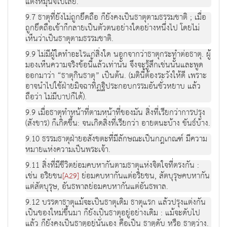
แต่งหมุนจี๋ไปเลย.
9.7 ธาตุที่ยังไม่ถูกยึดถือ ก็ยังคงเป็นธาตุตามธรรมชาติ ; เมื่อ
ถูกยึดถือเข้าก็กลายเป็นตัวตนอย่างใดอย่างหนึ่งไป โดยไม่
เห็นว่าเป็นธาตุตามธรรมชาติ.
9.9 ไม่มีผู้ใดทำอะไรแก่สิ่งใด นอกจากว่าธาตุกระทำต่อธาตุ. ผู้
มองเห็นความจริงข้อนี้แล้วเท่านั้น จึงจะรู้สึกเช่นนั้นและพูด
ออกมาว่า “ธาตุกินธาตุ” เป็นต้น. (มตินี้ต้องระวังให้ดี เพราะ
อาจนำไปใช้ฝ่ายมิจฉาทิฏฐิประกอบกรรมอันชั่วหยาบ แล้ว
ถือว่า ไม่มีบาปก็ได้).
9.9 เมื่อธาตุทำหน้าที่ตามหน้าที่ของมัน สิ่งที่เรียกว่าการปรุง
(สังขาร) ก็เกิดขึ้น: จนเกิดสิ่งที่เรียกว่า อายตนะบ้าง ขันธ์บ้าง.
9.10 ธรรมธาตุฝ่ายอสังขตะที่มีลักษณะเป็นกฎเกณฑ์ มีความ
หมายแห่งความเป็นพระเจ้า.
9.11 สิ่งที่มีชีวิตย่อมคบหากันตามธาตุแห่งจิตใจที่ตรงกัน :
เช่น อริยชน
ย่อมคบหากันแต่อริยชน, สัตบุรุษคบหากัน
[A29]
แต่สัตบุรุษ, อันธพาลย่อมคบหากันแต่อันธพาล.
9.12 บรรดาธาตุแม้จะเป็นธาตุเดิม ธาตุแรก แล้วปรุงแต่งกัน
เป็นของใหม่ขึ้นมา ก็ยังเป็นธาตุอยู่อย่างเดิม : แม้จะดับไป
แล้ว ก็ยังคงเป็นธาตุอยู่นั่นเอง คือเป็น ธาตุดับ หรือ ธาตุว่าง.