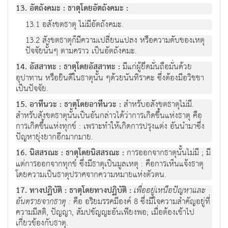
13. อัตถังคมะ : ธาตุโดยอัตถังคมะ :
13.1 อสังขตธาตุ ไม่มีอัตถังคมะ.
13.2 สังขตธาตุก็มีความเปลี่ยนแปลง หรือความดับของเหตุ
ปัจจัยนั้นๆ ตามคราว เป็นอัตถังคมะ.
14. อัสสาทะ : ธาตุโดยอัสสาทะ :
มีแก่ผู้ยึดมั่นถือมั่นด้วย
อุปาทาน หรือยินดีในธาตุนั้น ๆด้วยนันทิราคะ ซึ่งต้องมีอวิชชา
เป็นปัจจัย.
15. อาทีนวะ : ธาตุโดยอาทีนวะ :
สำหรับอสังขตธาตุไม่มี.
สำหรับสังขตธาตุนั้นเป็นอันกล่าวได้ว่าการเกิดขึ้นแห่งธาตุ คือ
การเกิดขึ้นแห่งทุกข์ : เพราะทำให้เกิดการปรุงแต่ง อันนำมาซึ่ง
ปัญหายุ่งยากอีกมากมาย.
16. นิสสรณะ : ธาตุโดยนิสสรณะ :
การออกจากธาตุนั้นไม่มี ; มี
แต่การออกจากทุกข์ ซึ่งมีธาตุเป็นมูลเหตุ : คือการเห็นแจ้งธาตุ
โดยความเป็นธาตุปราศจากความหมายแห่งตัวตน.
17. ทางปฏิบัติ : ธาตุโดยทางปฏิบัติ :
เพื่ออยู่เหนือปัญหาและ
อันตรายจากธาตุ :
คือ อริยมรรคมีองค์ 8 ซึ่งมีใจความสำคัญอยู่ที่
ความมีสติ, ปัญญา, สัมปชัญญะอันเพียงพอ; เมื่อต้องเข้าไป
เกี่ยวข้องกับธาตุ.