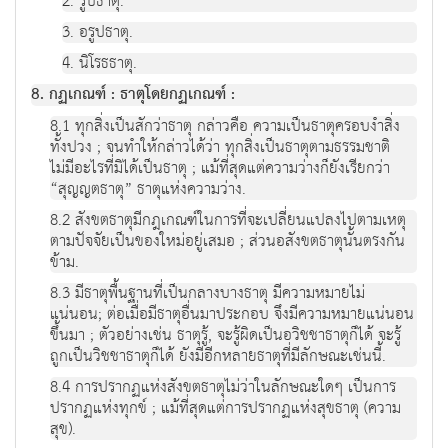
2. รูปธาตุ.
3. อรูปธาตุ.
4. นิโรธธาตุ.
8. กฏเกณฑ์ : ธาตุโดยกฏเกณฑ์ :
8.1 ทุกสิ่งเป็นสักว่าธาตุ กล่าวคือ ความเป็นธาตุครอบงำสิ่ง
ทั้งปวง ; จนทำให้กล่าวได้ว่า ทุกสิ่งเป็นธาตุตามธรรมชาติ
ไม่มีอะไรที่มิได้เป็นธาตุ ; แม้ที่สุดแต่ความว่างก็ยังเรียกว่า
“สุญญตธาตุ” ธาตุแห่งความว่าง.
8.2 สังขตธาตุมีกฎเกณฑ์ในการที่จะเปลี่ยนแปลงไปตามเหตุ
ตามปัจจัยเป็นของใหม่อยู่เสมอ ; ส่วนอสังขตธาตุนั้นตรงกัน
ข้าม.
8.3 มีธาตุพื้นฐานที่เป็นกลางบางธาตุ มีความหมายไม่
แน่นอน; ต่อเมื่อมีธาตุอื่นมาประกอบ จึงมีความหมายแน่นอน
ขึ้นมา ; ตัวอย่างเช่น ธาตุรู้, จะรู้ผิดเป็นอวิชชาธาตุก็ได้ จะรู้
ถูกเป็นวิชชาธาตุก็ได้ ยังมีอีกหลายธาตุที่มีลักษณะเช่นนี้.
8.4 การปรากฏแห่งสังขตธาตุไม่ว่าในลักษณะใดๆ เป็นการ
ปรากฏแห่งทุกข์ ; แม้ที่สุดแต่การปรากฏแห่งสุขธาตุ (ความ
สุข).