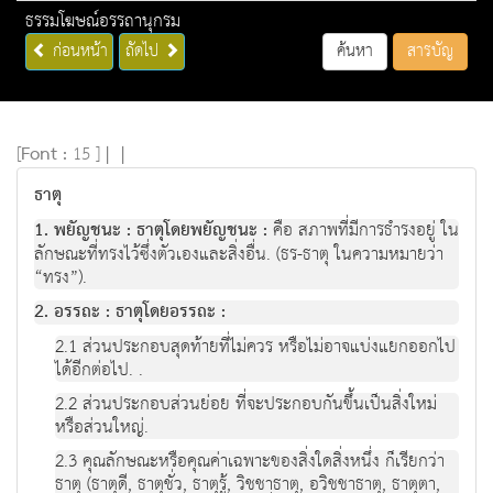
ธรรมโฆษณ์อรรถานุกรม
ก่อนหน้า
ถัดไป
ค้นหา
สารบัญ
[
Font :
15 ]
|
|
ธาตุ
1. พยัญชนะ : ธาตุโดยพยัญชนะ :
คือ สภาพที่มีการธำรงอยู่ ใน
ลักษณะที่ทรงไว้ซึ่งตัวเองและสิ่งอื่น. (ธร-ธาตุ ในความหมายว่า
“ทรง”).
2. อรรถะ : ธาตุโดยอรรถะ :
2.1 ส่วนประกอบสุดท้ายที่ไม่ควร หรือไม่อาจแบ่งแยกออกไป
ได้อีกต่อไป. .
2.2 ส่วนประกอบส่วนย่อย ที่จะประกอบกันขึ้นเป็นสิ่งใหม่
หรือส่วนใหญ่.
2.3 คุณลักษณะหรือคุณค่าเฉพาะของสิ่งใดสิ่งหนึ่ง ก็เรียกว่า
ธาตุ (ธาตุดี, ธาตุชั่ว, ธาตุรู้, วิชชาธาตุ, อวิชชาธาตุ, ธาตุตา,