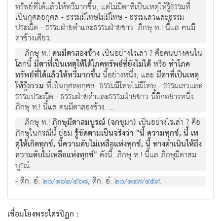
ทรัพยที่ไดแลวใหทวีมากขึ้น; แตไมมีตาที่เปนเหตุใหรูธรรมที่
เปนกุศลอกุศล - ธรรมมีโทษไมมีโทษ - ธรรมเลวและธรรม
ประณีต - ธรรมฝายดําและธรรมฝายขาว. ภิกษุ ท.! นี้แล คนมี
ตาขางเดียว.
ภิกษุ ท.!
คนมีตาสองขาง
เปนอยางไรเลา ? คือคนบางคนใน
โลกนี้
มีตาที่เปนเหตุใหไดโภคทรัพยที่ยังไมได
หรือ
ทําโภค
ทรัพยที่ไดแลวใหทวีมากขึ้น
นี้อยางหนึ่ง; และ
มีตาที่เปนเหตุ
ให้รู้ธรรม
ที่เปนกุศลอกุศล- ธรรมมีโทษไมมีโทษ - ธรรมเลวและ
ธรรมประณีต - ธรรมฝายดําและธรรมฝายขาว นี้อีกอยางหนึ่ง.
ภิกษุ ท.! นี้แล คนมีตาสองขาง. …
ภิกษุ ท.!
ภิกษุมีตาสมบูรณ (จกฺขุมา)
เปนอยางไรเลา ? คือ
ภิกษุในกรณีนี้ ยอม
รูชัดตามเปนจริงวา "นี้ ความทุกข, นี้ เห
ตุใหเกิดทุกข, นี้ความดับไมเหลือแหงทุกข, นี้ ทางดําเนินใหถึง
ความดับไมเหลือแหงทุกข"
ดังนี้. ภิกษุ ท.! นี้แล ภิกษุมีตาสม
บูรณ.
- ติก. อํ.
๒๐/๑๖๒/๔๖๘
, ติก. อํ.
๒๐/๑๔๗/๔๕๙
.
เชื่อมโยงพระไตรปิฏก :