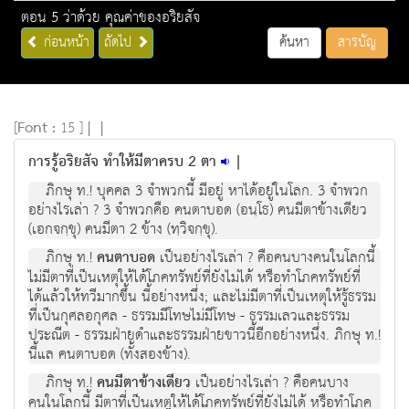
ตอน 5 ว่าด้วย คุณค่าของอริยสัจ
ก่อนหน้า
ถัดไป
ค้นหา
สารบัญ
[
Font :
15 ]
|
|
การรู้อริยสัจ ทำให้มีตาครบ 2 ตา
|
ภิกษุ ท.! บุคคล 3 จําพวกนี้ มีอยู หาไดอยูในโลก. 3 จําพวก
อยางไรเลา ? 3 จําพวกคือ คนตาบอด (อนฺโธ) คนมีตาขางเดียว
(เอกจกฺขุ) คนมีตา 2 ขาง (ทฺวิจกฺขุ).
ภิกษุ ท.!
คนตาบอด
เปนอยางไรเลา ? คือคนบางคนในโลกนี้
ไมมีตาที่เปนเหตุใหไดโภคทรัพยที่ยังไมได หรือทําโภคทรัพยที่
ไดแลวใหทวีมากขึ้น นี้อยางหนึ่ง; และไมมีตาที่เปนเหตุใหรูธรรม
ที่เป็นกุศลอกุศล - ธรรมมีโทษไมมีโทษ - ธรรมเลวและธรรม
ประณีต - ธรรมฝายดําและธรรมฝายขาวนี้อีกอยางหนึ่ง. ภิกษุ ท.!
นี้แล คนตาบอด (ทั้งสองขาง).
ภิกษุ ท.!
คนมีตาขางเดียว
เปนอยางไรเลา ? คือคนบาง
คนในโลกนี้ มีตาที่เปนเหตุใหไดโภคทรัพยที่ยังไมได หรือทําโภค