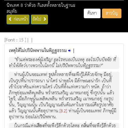
นิทเทศ 8 ว่าด้วย กิเลสทั้งหลายในฐานะ
สมุทัย
ค้นหา
สารบัญ
ก่อนหน้า
ถัดไป
[
Font :
15 ]
|
|
เหตุให้ไม่ปรินิพพานในทิฏฐธรรม
|
"ข้าแต่พระองค์ผู้เจริญ! อะไรหนอเป็นเหตุ อะไรเป็นปัจจัย ที่
ทำให้สัตว์บางพวกในโลกนี้ ไม่ปรินิพพานในทิฏฐธรรม?"
ท่านผู้เป็นจอมเทพ!
รูป
ทั้งหลายที่จะพึงรู้ได้ด้วยจักษุ มีอยู่,
เป็นรูปที่น่าปรารถนา น่าใคร่ น่าพอใจ มีลักษณะน่ารัก เป็นที่
เข้าไปอาศัยแห่งความใคร่ เป็นที่ตั้งแห่งความกำ หนัด. ถ้าว่า
ภิกษุย่อมเพลิดเพลิน พร่ำสรรเสริญ เมาหมกอยู่ ซึ่งรูปนั้น แล้ว
ไซร้; เมื่อภิกษุนั้นเพลิดเพลิน พร่ำสรรเสริญ เมาหมกอยู่ กะรูป
นั้น, วิญญาณนั้น เป็นวิญญาณอันตัณหาในอารมณ์คือรูปอาศัย
แล้ว วิญญาณนั้นคืออุปาทาน.
ท่านผู้เป็นจอมเทพ! ภิกษุผู้มี
[8.2]
อุปาทาน ย่อมไม่ปรินิพพาน.
(ในกรณีแห่ง
เสียง
ที่จะพึงรู้สึกด้วยโสตะ
กลิ่น
ที่จะพึงรู้สึกด้วย