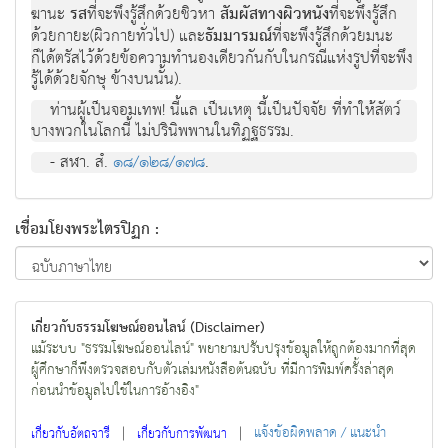
ฆานะ
รส
ที่จะพึงรู้สึกด้วยชิวหา
สัมผัสทางผิวหนัง
ที่จะพึงรู้สึก
ด้วยกายะ(ผิวกายทั่วไป) และ
ธัมมารมณ์
ที่จะพึงรู้สึกด้วยมนะ
ก็ได้ตรัสไว้ด้วยข้อความทำนองเดียวกันกับในกรณีแห่งรูปที่จะพึง
รู้ได้ด้วยจักษุ ข้างบนนั้น).
ท่านผู้เป็นจอมเทพ! นี้แล เป็นเหตุ นี้เป็นปัจจัย ที่ทำให้สัตว์
บางพวกในโลกนี้ ไม่ปรินิพพานในทิฏฐธรรม.
- สฬา. สํ.
๑๘/๑๒๘/๑๗๘
.
เชื่อมโยงพระไตรปิฏก :
เกี่ยวกับธรรมโฆษณ์ออนไลน์ (Disclaimer)
แม้ระบบ "ธรรมโฆษณ์ออนไลน์" พยายามปรับปรุงข้อมูลให้ถูกต้องมากที่สุด
ผู้ศึกษาก็พึงตรวจสอบกับตัวเล่มหนังสือต้นฉบับ ที่มีการพิมพ์ครั้งล่าสุด
ก่อนนำข้อมูลไปใช้ในการอ้างอิง"
|
|
แจ้งข้อผิดพลาด / แนะนำ
เกี่ยวกับอัตถจารี
เกี่ยวกับการพัฒนา