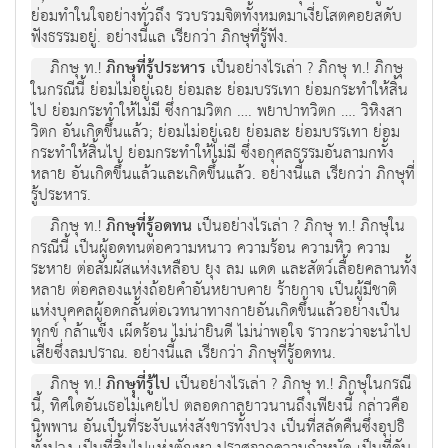
ย่อมทำในใจอย่างทั่วถึง รวบรวมจิตทั้งหมดมาเงี่ยโสตคอยสดับ
ฟังธรรมอยู่. อย่างนี้แล เรียกว่า ภิกษุที่รู้ฟัง.
ภิกษุ ท.!
ภิกษุุที่รู้ประหาร
เป็นอย่างไรเล่า ? ภิกษุ ท.! ภิกษุ
ในกรณีนี้ ย่อมไม่อยู่เฉย ย่อมละ ย่อมบรรเทา ย่อมกระทำให้สิ้น
ไป ย่อมกระทำให้ไม่มี ซึ่งกามวิตก …. พยาปาทวิตก …. วิหิงสา
วิตก อันเกิดขึ้นแล้ว; ย่อมไม่อยู่เฉย ย่อมละ ย่อมบรรเทา ย่อม
กระทำให้สิ้นไป ย่อมกระทำให้ไม่มี ซึ่งอกุศลธรรมอันลามกทั้ง
หลาย อันเกิดขึ้นแล้วและเกิดขึ้นแล้ว. อย่างนี้แล เรียกว่า ภิกษุที่
รู้ประหาร.
ภิกษุ ท.!
ภิกษุที่รู้อดทน
เป็นอย่างไรเล่า ? ภิกษุ ท.! ภิกษุใน
กรณีนี้ เป็นผู้อดทนต่อความหนาว ความร้อน ความหิว ความ
ระหาย ต่อสัมผัสแห่งเหลือบ ยุง ลม แดด และสัตว์เลื้อยคลานทั้ง
หลาย ต่อคลองแห่งถ้อยคำอันหยาบคาย ร้ายกาจ เป็นผู้มีชาติ
แห่งบุคคลผู้อดกลั้นต่อเวทนาทางกายอันเกิดขึ้นแล้วอย่างเป็น
ทุกข์ กล้าแข็ง เผ็ดร้อน ไม่น่ายินดี ไม่น่าพอใจ ราวกะว่าจะนำไป
เสียซึ่งลมปราณ. อย่างนี้แล เรียกว่า ภิกษุที่รู้อดทน.
ภิกษุ ท.!
ภิกษุุที่รู้ไป
เป็นอย่างไรเล่า ? ภิกษุ ท.! ภิกษุในกรณี
นี้, ทิศใดอันเธอไม่เคยไป ตลอดกาลยาวนานถึงเพียงนี้ กล่าวคือ
นิพพาน อันเป็นที่ระงับแห่งสังขารทั้งปวง เป็นที่สลัดคืนซึ่งอุปธิ