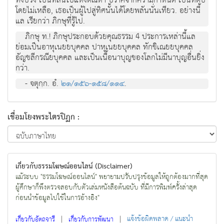
ทั้งปวง เป็นที่สิ้นไปแห่งตัณหา ปราศจากความกำหนัด เป็นที่ดับ
โดยไม่เหลือ, เธอเป็นผู้ไปสู่ทิศนั้นได้โดยพลันนั่นเทียว. อย่างนี้
แล เรียกว่า ภิกษุที่รู้ไป.
ภิกษุ ท.! ภิกษุประกอบด้วยคุณธรรม 4 ประการเหล่านี้แล
ย่อมเป็นอาหุเนยยบุคคล ปาหุเนยยบุคคล ทักขิเณยยบุคคล
อัญชลีกรณียบุคคล และเป็นเนื้อนาบุญของโลกไม่มีนาบุญอื่นยิ่ง
กว่า.
- จตุกฺก. อํ.
๒๑/๑๕๖-๑๕๘/๑๑๔
.
เชื่อมโยงพระไตรปิฏก :
เกี่ยวกับธรรมโฆษณ์ออนไลน์ (Disclaimer)
แม้ระบบ "ธรรมโฆษณ์ออนไลน์" พยายามปรับปรุงข้อมูลให้ถูกต้องมากที่สุด
ผู้ศึกษาก็พึงตรวจสอบกับตัวเล่มหนังสือต้นฉบับ ที่มีการพิมพ์ครั้งล่าสุด
ก่อนนำข้อมูลไปใช้ในการอ้างอิง"
|
|
แจ้งข้อผิดพลาด / แนะนำ
เกี่ยวกับอัตถจารี
เกี่ยวกับการพัฒนา