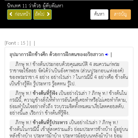
นิทเทศ 11 ว่าด้วย ผู้ดับตัณหา
ก่อนหน้า
ถัดไป
ค้นหา
สารบัญ
[
Font :
15 ]
|
|
อุปมาการฝึกช้างศึก ด้วยการฝึกตนของอริยสาวก
|
ภิกษุ ท.! ช้างต้นประกอบด้วยคุณสมบัติ 4 สมควรแก่พระ
ราชาจะใช้สอย จัดได้ว่าเป็นอังคาพยพ (ส่วนประกอบแห่งองค์)
ของพระราชา.4 อย่าง อย่างไรเล่า ? ในกรณีนี้ 4 อย่างคือ ช้างต้น
เป็นช้างรู้ฟัง รู้ประหาร รู้อดทน รู้ไป.
ภิกษุ ท.!
ช้างต้นที่รู้ฟัง
เป็นอย่างไรเล่า ? ภิกษุ ท.! ช้างต้นใน
กรณีนี้, ควาญช้างสั่งให้ทำการอันใดที่เคยทำหรือไม่เคยทำก็ตาม,
ย่อมทำในใจอย่างทั่วถึง รวบรวมจิตทั้งหมดมาเงี่ยโสตคอยสดับ.
อย่างนี้แล เรียกว่า ช้างต้นที่รู้ฟัง.
ภิกษุ ท.!
ช้างต้นที่รู้ประหาร
เป็นอย่างไรเล่า ? ภิกษุ ท.!
ช้างต้นในกรณีนี้ เข้าสู่สงครามแล้ว ย่อมประหารช้างบ้าง ผู้อยู่บน
หลังช้างบ้าง ประหารม้าบ้าง ประหารผู้อยู่บนหลังม้าบ้าง ย่อม