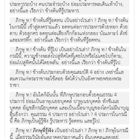
ประหารรถบ้าง คนประจำรถบ้าง ย่อมประหารพลเดินเท้าบ้าง,
อย่างนี้แล เรียกว่า ช้างต้นที่รู้ประหาร.
ภิกษุ ท.! ช้างต้นที่รู้อดทน เป็นอย่างไรเล่า ? ภิกษุ ท.! ช้างต้น
ในกรณีนี้ เข้าสู่สงครามแล้ว อดทนต่อการประหารด้วยหอก ด้วย
ดาบ ด้วยลูกศร อดทนต่อเสียงกึกก้องแห่งกลอง บัณเทาะว์ สังข์
และมหรทึก. อย่างนี้แล เรียกว่า ช้างต้นที่รู้อดทน.
ภิกษุ ท.! ช้างต้น ที่รู้ไป เป็นอย่างไรเล่า? ภิกษุ ท.! ช้างต้นใน
กรณีนี้, ควาญช้างจะส่งไปสู่ทิศใดที่เคยไปหรือไม่เคยไปก็ตาม,
ย่อมไปสู่ทิศนั้นได้โดยพลัน. อย่างนี้แล เรียกว่า ช้างต้นที่รู้ไป.
ภิกษุ ท.! ช้างต้นประกอบด้วยคุณสมบัติ 4 อย่าง เหล่านี้แล
สมควรแก่พระราชาจะใช้สอย จัดได้ว่าเป็นอังคาพยพของพระ
ราชา.
ภิกษุุ ท.! ฉันใดก็ฉันนั้น ที่ภิกษุุประกอบด้้วยคุุณธรรม 4
ประการ ย่อมเป็นอาหุเนยยบุคคล ปาหุเนยบุคคล ทักขิเณย
บุคคล อัญชลีกรณียบุคคล และเป็นเนื้อนาบุญของโลกไม่มีนาบุญ
อื่นยิ่งกว่า. คุณธรรม 4 ประการ อย่างไรเล่า ? 4 ประการในกรณี
นี้ คือ ภิกษุเป็นผู้รู้ฟัง รู้ประหาร รู้อดทน และรู้ไป.
ภิกษุ ท.!
ภิกษุที่รู้ฟัง
เป็นอย่างไรเล่า ? ภิกษุ ท.! ภิกษุในกรณี
นี้, เมื่อธรรมวินัยอันตถาคตประกาศแล้ว อันบุคคลแสดงอยู่.