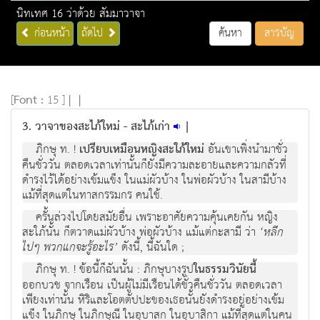
นิทเทศ 16 ว่าด้วย สัมมาวาจา
ก่อนหน้า
ถัดไป
ค้นหา
สารบัญ
[
Font :
15 ]
|
|
3. วาจาของสะไภ้ใหม่ - สะไภ้เก่า
|
ภิกษุ ท. !
เปรียบเหมือนหญิงสะใภ้ใหม่
อันเขาเพิ่งนำมาชั่ว
คืนชั่ววัน ตลอดเวลาเท่านั้นก็ยังมีความละอายและความกลัวที่
ดำรงไว้ได้อย่างเข้มแข็ง ในแม่ผัวบ้าง ในพ่อผัวบ้าง ในสามีบ้าง
แม้ที่สุดแต่ในทาสกรรมกร คนใช้.
ครั้นล่วงไปโดยสมัยอื่น เพราะอาศัยความคุ้นเคยกัน หญิง
สะใภ้นั้น ก็ตวาดแม่ผัวบ้าง พ่อผัวบ้าง แม้แต่กะสามี ว่า
‘หลีก
ไปๆ พวกแกจะรู้อะไร’
ดังนี้, นี้ฉันใด ;
ภิกษุ ท. ! ข้อนี้ก็ฉันนั้น : ภิกษุบางรูป
ในธรรมวินัยนี้
ออกบวช จากเรือน เป็นผู้ไม่มีเรือนได้ชั่วคืนชั่ววัน ตลอดเวลา
เพียงเท่านั้น หิริและโอตตัปปะของเธอนั้นยังดำรงอยู่อย่างเข้ม
แข็ง ในภิกษุ ในภิกษุณี ในอุบาสก ในอุบาสิกา แม้ที่สุดแต่ในคน