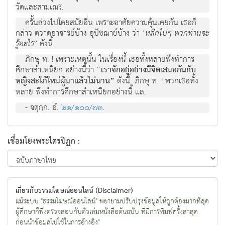
วัดและสามเณร.
ครั้นล่วงไปโดยสมัยอื่น เพราะอาศัยความคุ้นเคยกัน เธอก็
กล่าว ตวาดอาจารย์บ้าง อุปัชฌาย์บ้าง ว่า
‘หลีกไปๆ พวกท่านจะ
รู้อะไร’
ดังนี้.
ภิกษุ ท. ! เพราะเหตุนั้น ในเรื่องนี้ เธอทั้งหลายพึงทำการ
ศึกษาสำเหนียก อย่างนี้ว่า
“เราจักอยู่อย่างมีจิตเสมอกันกับ
หญิงสะใภ้ใหม่ผู้มาแล้วไม่นาน”
ดังนี้. ภิกษุ ท. ! พวกเธอทั้ง
หลาย พึงทำการศึกษาสำเหนียกอย่างนี้ แล.
- จตุกฺก. อํ.
๒๑/๑๐๐/๗๓
.
เชื่อมโยงพระไตรปิฏก :
เกี่ยวกับธรรมโฆษณ์ออนไลน์ (Disclaimer)
แม้ระบบ "ธรรมโฆษณ์ออนไลน์" พยายามปรับปรุงข้อมูลให้ถูกต้องมากที่สุด
ผู้ศึกษาก็พึงตรวจสอบกับตัวเล่มหนังสือต้นฉบับ ที่มีการพิมพ์ครั้งล่าสุด
ก่อนนำข้อมูลไปใช้ในการอ้างอิง"