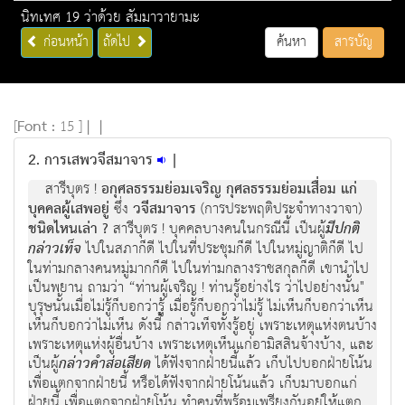
นิทเทศ 19 ว่าด้วย สัมมาวายามะ
ก่อนหน้า
ถัดไป
ค้นหา
สารบัญ
[
Font :
15 ]
|
|
2. การเสพวจีสมาจาร
|
สารีบุตร !
อกุศลธรรมย่อมเจริญ กุศลธรรมย่อมเสื่อม แก่
บุคคลผู้เสพอยู่
ซึ่ง
วจีสมาจาร
(การประพฤติประจำทางวาจา)
ชนิดไหนเล่า ?
สารีบุตร ! บุคคลบางคนในกรณีนี้ เป็นผู้
มีปกติ
กล่าวเท็จ
ไปในสภาก็ดี ไปในที่ประชุมก็ดี ไปในหมู่ญาติก็ดี ไป
ในท่ามกลางคนหมู่มากก็ดี ไปในท่ามกลางราชสกุลก็ดี เขานำไป
เป็นพยาน ถามว่า “ท่านผู้เจริญ ! ท่านรู้อย่างไร ว่าไปอย่างนั้น"
บุรุษนั้นเมื่อไม่รู้ก็บอกว่ารู้ เมื่อรู้ก็บอกว่าไม่รู้ ไม่เห็นก็บอกว่าเห็น
เห็นก็บอกว่าไม่เห็น ดังนี้ กล่าวเท็จทั้งรู้อยู่ เพราะเหตุแห่งตนบ้าง
เพราะเหตุแห่งผู้อื่นบ้าง เพราะเหตุเห็นแก่อามิสสินจ้างบ้าง, และ
เป็นผู้
กล่าวคำส่อเสียด
ได้ฟังจากฝ่ายนี้แล้ว เก็บไปบอกฝ่ายโน้น
เพื่อแตกจากฝ่ายนี้ หรือได้ฟังจากฝ่ายโน้นแล้ว เก็บมาบอกแก่
ฝ่ายนี้ เพื่อแตกจากฝ่ายโน้น ทำคนที่พร้อมเพรียงกันอยู่ให้แตก