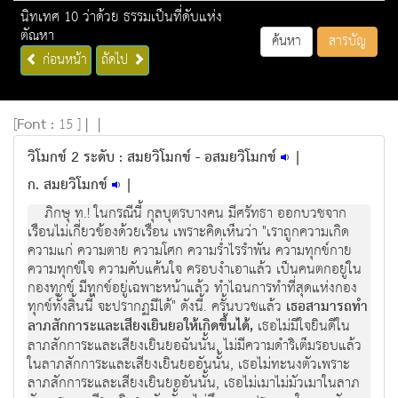
นิทเทศ 10 ว่าด้วย ธรรมเป็นที่ดับแห่ง
ตัณหา
ค้นหา
สารบัญ
ก่อนหน้า
ถัดไป
[
Font :
15 ]
|
|
วิโมกข์ 2 ระดับ : สมยวิโมกข์ - อสมยวิโมกข์
|
ก. สมยวิโมกข์
|
ภิกษุ ท.! ในกรณีนี้ กุลบุตรบางคน มีศรัทธา ออกบวชจาก
เรือนไม่เกี่ยวข้องด้วยเรือน เพราะคิดเห็นว่า "เราถูกความเกิด
ความแก่ ความตาย ความโศก ความร่ำไรรำพัน ความทุกข์กาย
ความทุกข์ใจ ความคับแค้นใจ ครอบงำเอาแล้ว เป็นคนตกอยู่ใน
กองทุกข์ มีทุกข์อยู่เฉพาะหน้าแล้ว ทำไฉนการทำที่สุดแห่งกอง
ทุกข์ทั้งสิ้นนี้ จะปรากฏมีได้" ดังนี้. ครั้นบวชแล้ว
เธอสามารถทำ
ลาภสักการะและเสียงเยินยอให้เกิดขึ้นได้,
เธอไม่มีใจยินดีใน
ลาภสักการะและเสียงเยินยอฉันนั้น, ไม่มีความดำริเต็มรอบแล้ว
ในลาภสักการะและเสียงเยินยออันนั้น, เธอไม่ทะนงตัวเพราะ
ลาภสักการะและเสียงเยินยออันนั้น, เธอไม่เมาไม่มัวเมาในลาภ