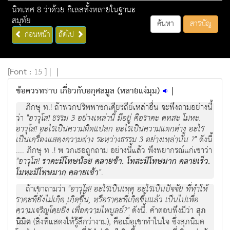
นิทเทศ 8 ว่าด้วย กิเลสทั้งหลายในฐานะ
สมุทัย
ค้นหา
สารบัญ
ก่อนหน้า
ถัดไป
[
Font :
15 ]
|
|
ข้อควรทราบ เกี่ยวกับอกุศลมูล (หลายแง่มุม)
|
ภิกษุ ท.! ถ้าพวกปริพพาชกเดียรถีย์เหล่าอื่น จะพึงถามอย่างนี้
ว่า
"อาวุโส! ธรรม 3 อย่างเหล่านี้ มีอยู่ คือราคะ ดทสะ โมหะ.
อาวุโส! อะไรเป็นความผิดแปลก อะไรเป็นความแตกต่าง อะไร
เป็นเครื่องแสดงความต่าง ระหว่างธรรม 3 อย่างเหล่านั้น ?"
ดังนี้
.... ภิกษุ ท .! พ วกเธอถูกถาม อย่างนี้แล้ว พึงพยากรณ์แก่เขาว่า
"อาวุโส!
ราคะมีโทษน้อย คลายช้า. โทสะมีโทษมาก คลายเร็ว.
โมหะมีโทษมาก คลายเช้า
"
.
ถ้าเขาถามว่า
"อาวุโส! อะไรเป็นเหตุ อะไรเป็นปัจจัย ที่ทำให้
ราคะที่ยังไม่เกิด เกิดขึ้น, หรือราคะที่เกิดขึ้นแล้ว เป็นไปเพื่อ
ความเจริญโดยยิ่ง เพื่อความไพบูลย์?"
ดังนี้. คำตอบพึงมีว่า
สุภ
นิมิต
(สิ่งที่แสดงให้รู้สึกว่างาม); คือเมื่อเขาทำในใจ ซึ่งสุภนิมต