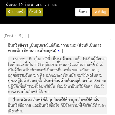
นิทเทศ 19 ว่าด้วย สัมมาวายามะ
ก่อนหน้า
ถัดไป
ค้นหา
สารบัญ
[
Font :
15 ]
|
|
อินทรียสังวร เป็นอุปกรณ์แก่สัมมาวายามะ (ส่วนที่เป็นการ
พากเพียรปิดกั้นการเกิดอกุศล)
|
มหาราช ! ภิกษุในกรณีนี้
เห็นรูปด้วยตา
แล้ว ไม่เป็นผู้ถือเอา
ในลักษณะที่เป็นการรวบถือเอาทั้งหมด (รวมเป็นภาพเดียว) ไม่
เป็นผู้ถือเอาในลักษณะที่เป็นการถือเอาโดยแยกเป็นส่วนๆ ;
อกุศลธรรมอันลามก คือ อภิชฌาและโทมนัส จะพึงไหลไปตาม
บุคคลผู้ไม่สำรวมอยู่ซึ่ง
อินทรีย์อันเป็นต้นเหตุคือตา ใด
เธอย่อม
ปฏิบัติเพื่อสำรวมซึ่งอินทรีย์นั้น ย่อมรักษาอินทรีย์คือตา ย่อมถึง
การสำรวมในอินทรีย์คือตา.
(ในกรณีแห่ง
อินทรีย์คือหู อินทรีย์คือจมูก อินทรีย์คือลิ้น
อินทรีย์คือกาย
และ
อินทรีย์คือใจ
ก็มีข้อความที่ได้ตรัสไว้ทำนอง
เดียวกัน).