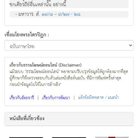
ชกเดียรถีย์อื่นเหล่านั้น อย่างนี้.
- มหาวาร. สํ.
๑๙/๘ – ๙/๒๗ - ๒๘
.
เชื่อมโยงพระไตรปิฏก :
เกี่ยวกับธรรมโฆษณ์ออนไลน์ (Disclaimer)
แม้ระบบ "ธรรมโฆษณ์ออนไลน์" พยายามปรับปรุงข้อมูลให้ถูกต้องมากที่สุด
ผู้ศึกษาก็พึงตรวจสอบกับตัวเล่มหนังสือต้นฉบับ ที่มีการพิมพ์ครั้งล่าสุด
ก่อนนำข้อมูลไปใช้ในการอ้างอิง"
|
|
แจ้งข้อผิดพลาด / แนะนำ
เกี่ยวกับอัตถจารี
เกี่ยวกับการพัฒนา
หนังสือที่เกี่ยวข้อง