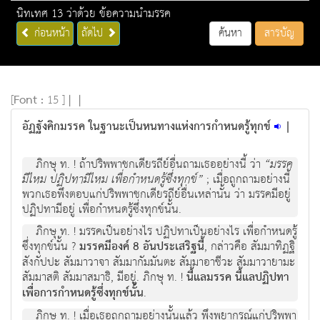
นิทเทศ 13 ว่าด้วย ข้อความนำมรรค
ก่อนหน้า
ถัดไป
ค้นหา
สารบัญ
[
Font :
15 ]
|
|
อัฏฐังคิกมรรค ในฐานะเป็นหนทางแห่งการกำหนดรู้ทุกข์
|
ภิกษุ ท. ! ถ้าปริพพาชกเดียรถีย์อื่นถามเธออย่างนี้ ว่า
“มรรค
มีไหม ปฏิปทามีไหม เพื่อกำหนดรู้ซึ่งทุกข์”
; เมื่อถูกถามอย่างนี้
พวกเธอพึงตอบแก่ปริพพาชกเดียรถีย์อื่นเหล่านั้น ว่า มรรคมีอยู่
ปฏิปทามีอยู่ เพื่อกำหนดรู้ซึ่งทุกข์นั้น.
ภิกษุ ท. ! มรรคเป็นอย่างไร ปฏิปทาเป็นอย่างไร เพื่อกำหนดรู้
ซึ่งทุกข์นั้น ?
มรรคมีองค์ 8 อันประเสริฐนี้
, กล่าวคือ สัมมาทิฏฐิ
สังกัปปะ สัมมาวาจา สัมมากัมมันตะ สัมมาอาชีวะ สัมมาวายามะ
สัมมาสติ สัมมาสมาธิ, มีอยู่. ภิกษุ ท. !
นี้แลมรรค นี้แลปฏิปทา
เพื่อการกำหนดรู้ซึ่งทุกข์นั้น
.
ภิกษุ ท. ! เมื่อเธอถูกถามอย่างนั้นแล้ว พึงพยากรณ์แก่ปริพพา