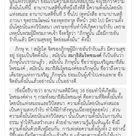
นัยแห่งวิปัสสนา ย่อมเป็นความตั้งมั่นที่สมบูรณ์ ซึ่งเรียกว่าความ
ตั้งมั่นในที่นี้. อานาปานสติขั้นที่หนึ่งถึงที่สี่ มีความตั้งมั่นโดยนัย
แห่งสมถะ อานาปานสติขั้นที่ 5 ขึ้นไป (ดูหนังสือ อานาปานสติ
ภาวนา ชุดธรรมโฆษณ์ ของพุทธทาส ที่หน้า 240 ไป) มีความตั้ง
มั่นโดยนัยแห่งวิปัสสนา เพราะทุกขั้นทำให้เกิดความรำงับ เพราะ
เหตุนั้นพระผู้มีพระภาคเจ้า จึงตรัสว่า “ภิกษุนั้น เมื่อมีกายอัน
รำงับแล้ว มีความสุขอยู่ จิตย่อมตั้งมั่น” ดังนี้).
ภิกษุ ท. ! สมัยใด จิตของภิกษุผู้มีกายอันรำงับแล้ว มีความสุข
อยู่ ย่อมเป็นจิตตั้งมั่น ; สมัยนั้น
สมาธิสัมโพชฌงค์
ก็เป็นอันว่า
ภิกษุนั้นปรารภแล้ว ; สมัยนั้น ภิกษุนั้น ชื่อว่าย่อมเจริญสมาธิสัม
โพชฌงค์ ; สมัยนั้น สมาธิสัมโพชฌงค์ของภิกษุนั้น ชื่อว่าถึงความ
เต็มรอบแห่งการเจริญ. ภิกษุนั้น ย่อมเป็นผู้เข้าไปเพ่งเฉพาะ ซึ่ง
จิตอันตั้งมั่นแล้วอย่างนั้น เป็นอย่างดี.
(ข้อนี้อธิบายว่า อานาปานสติมีวัตถุ 16 ย่อมทำให้เกิดสัม
โพชฌงค์ต่าง ๆ กระทั่งสมาธิสัมโพชฌงค์ คือความที่จิตตั้งมั่นทั้ง
โดยนัยแห่งสมถะและวิปัสสนา. ความตั้งมั่นโดยนัยแห่งสมถะ
เป็นความสงบรำงับ ทำให้มีกำลังหนุนเนื่องอยู่ตลอดไป ; ส่วน
ความตั้งมั่นโดยนัยแห่งวิปัสสนา นั้นเป็นความตั้งมั่นในการเห็น
ธรรม ทำให้กิเลสรำงบลง ด้วยอำนาจความรู้แจ้งเห็นแจ้ง ซึ่งมี
ความตั้งมั่นด้วยดีเหมือนกัน. การเพ่งต่อความตั้งมั่นทั้ง 2 อย่างนี้
มีขึ้นต่อเมื่อมีความตั้งมั่นแล้วจริง ๆ แล้วคุมความตั้งมั่นให้แน่ว