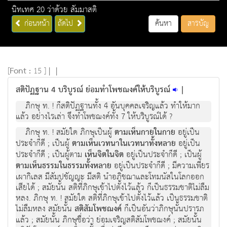
นิทเทศ 20 ว่าด้วย สัมมาสติ
ก่อนหน้า
ถัดไป
ค้นหา
สารบัญ
[
Font :
15 ]
|
|
สติปัฏฐาน 4 บริบูรณ์ ย่อมทำโพชฌงค์ให้บริบูรณ์
|
ภิกษุ ท. ! ก็สติปัฏฐานทั้ง 4 อันบุคคลเจริญแล้ว ทำให้มาก
แล้ว อย่างไรเล่า จึงทำโพชฌงค์ทั้ง 7 ให้บริบูรณ์ได้ ?
ภิกษุ ท. ! สมัยใด ภิกษุเป็นผู้
ตามเห็นกายในกาย
อยู่เป็น
ประจำก็ดี ; เป็นผู้
ตามเห็นเวทนาในเวทนาทั้งหลาย
อยู่เป็น
ประจำก็ดี ; เป็นผู้ตาม
เห็นจิตในจิต
อยู่เป็นประจำก็ดี ; เป็นผู้
ตามเห็นธรรมในธรรมทั้งหลาย
อยู่เป็นประจำก็ดี ; มีความเพียร
เผากิเลส มีสัมปชัญญะ มีสติ นำอภิชฌาและโทมนัสในโลกออก
เสียได้ ; สมัยนั้น สติที่ภิกษุเข้าไปตั้งไว้แล้ว ก็เป็นธรรมชาติไม่ลืม
หลง. ภิกษุ ท. ! สมัยใด สติที่ภิกษุเข้าไปตั้งไว้แล้ว เป็นธรรมชาติ
ไม่ลืมหลง สมัยนั้น
สติสัมโพชฌงค์
ก็เป็นอันว่าภิกษุนั้นปรารภ
แล้ว ; สมัยนั้น ภิกษุชื่อว่า ย่อมเจริญสติสัมโพชฌงค์ ; สมัยนั้น