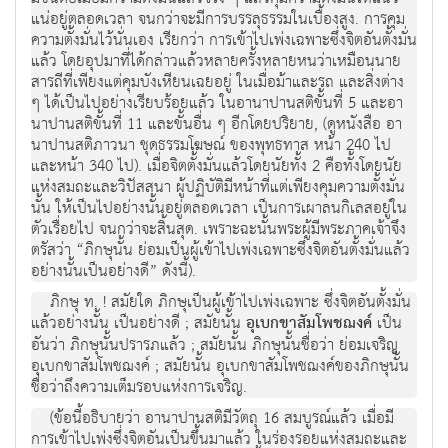
แน่อยู่ตลอดเวลา จนกว่าจะมีการบรรลุธรรมในเบื้องสูง. การคุม
ความตั้งมั่นไว้นั่นเอง เรียกว่า การเข้าไปเพ่งเฉพาะซึ่งจิตอันตั้งมั่น
แล้ว โดยอุปมาที่ได้กล่าวแล้วหลายครั้งหลายหนว่าเหมือนนาย
สารถีที่เพียงแต่คุมบังเหียนเฉยอยู่ ในเมื่อม้าและรถ และสิ่งต่าง
ๆ ได้เป็นไปอย่างเรียบร้อยแล้ว ในอานาปานสติขั้นที่ 5 และอา
นาปานสติขั้นที่ 11 และขั้นอื่น ๆ อีกโดยปริยาย, (ดูหนังสือ อา
นาปานสติภาวนา ชุดธรรมโฆษณ์ ของพุทธทาส หน้า 240 ไป
และหน้า 340 ไป). เมื่อจิตตั้งมั่นแล้วโดยนัยทั้ง 2 คือทั้งโดยนัย
แห่งสมถะและวิปัสสนา ผู้ปฏิบัติมีหน้าที่แต่เพียงคุมความตั้งมั่น
นั้น ให้เป็นไปอย่างนั้นอยู่ตลอดเวลา เป็นการเผาลนกิเลสอยู่ใน
ตัวเรื่อยไป จนกว่าจะสิ้นสุด. เพราะฉะนั้นพระผู้มีพระภาคเจ้าจึง
ตรัสว่า “ภิกษุนั้น ย่อมเป็นผู้เข้าไปเพ่งเฉพาะซึ่งจิตอันตั้งมั่นแล้ว
อย่างนั้นเป็นอย่างดี” ดังนี้).
ภิกษุ ท. ! สมัยใด ภิกษุเป็นผู้เข้าไปเพ่งเฉพาะ ซึ่งจิตอันตั้งมั่น
แล้วอย่างนั้น เป็นอย่างดี ; สมัยนั้น
อุเบกขาสัมโพชฌงค์
เป็น
อันว่า ภิกษุนั้นปรารภแล้ว ; สมัยนั้น ภิกษุนั้นชื่อว่า ย่อมเจริญ
อุเบกขาสัมโพชฌงค์ ; สมัยนั้น อุเบกขาสัมโพชฌงค์ของภิกษุนั้น
ชื่อว่าถึงความเต็มรอบแห่งการเจริญ.
(ข้อนี้อธิบายว่า อานาปานสติมีวัตถุ 16 สมบูรณ์แล้ว เมื่อมี
การเข้าไปเพ่งซึ่งจิตอันเป็นขึ้นมาแล้ว ในร่องรอยแห่งสมถะและ