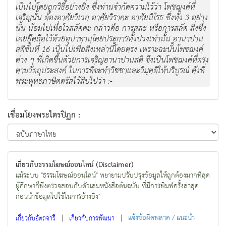
เป็นไปโดยถูกวิธีอย่างยิ่ง ซึ่งท่านจำกัดความไว้ว่า โพชฌงค์ที่
เจริญนั้น ต้องอาศัยวิเวก อาศัยวิราคะ อาศัยนิโรธ ซึ่งทั้ง 3 อย่าง
นั้น น้อมไปเพื่อโวสสัคคะ กล่าวคือ การสละ หรือการสลัด สิ่งซึ่ง
เคยยึดถือไว้ด้วยอุปาทานโดยประการทั้งปวงเท่านั้น อานาปาน
สติขั้นที่ 16 เป็นไปเพื่อสิ่งเหล่านี้โดยตรง เพราะฉะนั้นโพชฌงค์
ต่าง ๆ ที่เกิดขึ้นด้วยการเจริญอานาปานสติ จึงเป็นโพชฌงค์ที่ตรง
ตามวัตถุประสงค์ ในการที่จะทำวิชชาและวิมุตติให้บริบูรณ์ ดังที่
พระพุทธภาษิตตรัสไว้สืบไปว่า :-
เชื่อมโยงพระไตรปิฏก :
เกี่ยวกับธรรมโฆษณ์ออนไลน์ (Disclaimer)
แม้ระบบ "ธรรมโฆษณ์ออนไลน์" พยายามปรับปรุงข้อมูลให้ถูกต้องมากที่สุด
ผู้ศึกษาก็พึงตรวจสอบกับตัวเล่มหนังสือต้นฉบับ ที่มีการพิมพ์ครั้งล่าสุด
ก่อนนำข้อมูลไปใช้ในการอ้างอิง"
|
|
แจ้งข้อผิดพลาด / แนะนำ
เกี่ยวกับอัตถจารี
เกี่ยวกับการพัฒนา