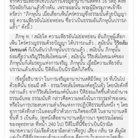
จากความเพียรที่ใช้ไปในการเจริญอานาปานสติทั้ง 16 วัตถุ ดังที่
วินิจฉัยกันมาแล้วข้างต้น. เพราะฉะนั้น พระผู้มีพระภาคเจ้าจึง
ตรัสว่า “ภิกษุนั้น เมื่อเลือกเฟ้นใคร่ครวญซึ่งธรรมนั้นด้วยปัญญา
อยู่ ความเพียรอันไม่ย่อหย่อน ชื่อว่าเป็นธรรมอันภิกษุนั้นปรารภ
แล้ว” ดังนี้.)
ภิกษุ ท. ! สมัยใด ความเพียรอันไม่ย่อหย่อน อันภิกษุผู้เลือก
เฟ้น ใคร่ครวญธรรมด้วยปัญญา ได้ปรารภแล้ว ; สมัยนั้น
วิริยสัม
โพชฌงค์
ก็เป็นอันว่าภิกษุนั้นปรารภแล้ว ; สมัยนั้น ภิกษุนั้น
ย่อมชื่อว่าเจริญวิริยสัมโพชฌงค์ ; สมัยนั้น วิริยสัมโพชฌงค์ของ
ภิกษุนั้นก็เต็มรอบแห่งการเจริญ. ภิกษุนั้น เมื่อมีความเพียรอัน
ปรารภแล้วเช่นนั้น ปีติอันเป็นนิรามิสก็เกิดขึ้น.
(ข้อนี้อธิบายว่า ในการเจริญอานาปานสติมีวัตถุ 16 ที่เป็นไป
ด้วยดีนั้น ย่อมมี สติ - ธรรมวิจยสัมโพชฌงค์อยู่ในตัว โดยนัยดังที่
กล่าวแล้ว จากวิริยสัมโพชฌงค์นั่นเอง ปีติย่อมเกิดขึ้นด้วยอำนาจ
ธรรมฉันทะ ธรรมนันทิ กล่าวคือความพอใจในการกระทำของตน
หรือในการประสบความสำเร็จแห่งการปฏิบัติธรรมขั้นหนึ่ง ๆ โดย
อาการดังที่กล่าวในตอนที่ว่าด้วยการเกิดของปีติ ในอานาปานสติ
ขั้นที่ 5 เป็นต้น. (ดูหนังสืออานาปานสติภาวนา ชุดธรรมโฆษณ์
ของพุทธทาส ที่หน้า 240 ไป) ปีติในที่นี้ชื่อว่าเป็นนิรามิส
หมายความว่าไม่เจือด้วยอามิสกล่าวคือรูป เสียง กลิ่น รส สัมผัส
แต่เป็นปีติที่ประกอบด้วยเนกขัมมะ คือการเว้นจากกามโดยสิ้น