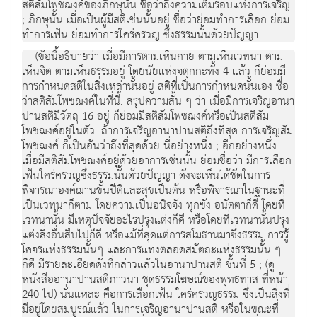
สติสัมโพชฌงค์ของภิกษุนั้น ชื่อว่าถึงความเต็มรอบแห่งการเจริญ
; ภิกษุนั้น เมื่อเป็นผู้มีสติเช่นนั้นอยู่ ชื่อว่าย่อมทำการเลือก ย่อม
ทำการเฟ้น ย่อมทำการใคร่ครวญ ซึ่งธรรมนั้นด้วยปัญญา.
(ข้อนี้อธิบายว่า เมื่อมีการตามเห็นกาย ตามเห็นเวทนา ตาม
เห็นจิต ตามเห็นธรรมอยู่ โดยนัยแห่งจตุกกะทั้ง 4 แล้ว ก็ย่อมมี
การกำหนดสติในสิ่งเหล่านั้นอยู่ สติที่เป็นการกำหนดนั้นเอง ชื่อ
ว่าสติสัมโพชฌงค์ในที่นี้. สรุปความสั้น ๆ ว่า เมื่อมีการเจริญอานา
ปานสติมีวัตถุ 16 อยู่ ก็ย่อมมีสติสัมโพชฌงค์หรือเป็นสติสัม
โพชฌงค์อยู่ในตัว. ถ้าการเจริญอานาปานสติถึงที่สุด การเจริญสัม
โพชฌงค์ ก็เป็นอันว่าถึงที่สุดด้วย นี่อย่างหนึ่ง ; อีกอย่างหนึ่ง
เมื่อมีสติสัมโพชฌงค์อยู่ด้วยอาการเช่นนั้น ย่อมชื่อว่า มีการเลือก
เฟ้นใคร่ครวญซึ่งธรรมนั้นด้วยปัญญา ดังจะเห็นได้ชัดในการ
พิจารณาองค์ฌานขั้นปีติและสุขเป็นต้น หรือพิจารณาในฐานะที่
เป็นเวทนาก็ตาม โดยความเป็นอนิจจัง ทุกขัง อนัตตาก็ดี โดยที่
เวทนานั้น มีเหตุปัจจัยอะไรปรุงแต่งก็ดี หรือโดยที่เวทนานั้นปรุง
แต่งสิ่งอื่นสืบไปก็ดี หรือแม้ที่สุดแต่การสโมธานมาซึ่งธรรม การรู้
โคจรแห่งธรรมนั้นๆ และการแทงตลอดสมัตถะแห่งธรรมนั้น ๆ
ก็ดี มีรายละเอียดดังที่กล่าวแล้วในอานาปานสติ ชั้นที่ 5 ; (ดู
หนังสืออานาปานสติภาวนา ชุดธรรมโฆษณ์ของพุทธทาส ที่หน้า
240 ไป) นั่นแหละ คือการเลือกเฟ้น ใคร่ครวญธรรม ซึ่งเป็นสิ่งที่
มีอยู่โดยสมบูรณ์แล้ว ในการเจริญอานาปานสติ หรือในขณะที่