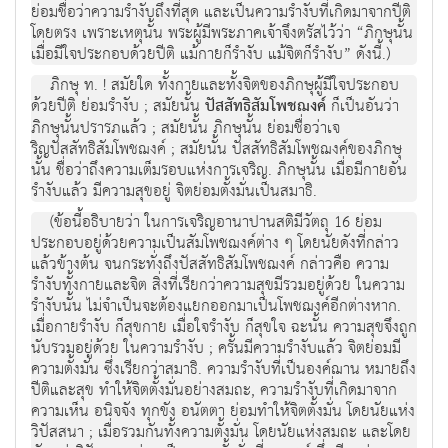
ย่อมชื่อว่าความรำงับถึงที่สุด และเป็นความรำงับที่เกิดมาจากปีติ
โดยตรง เพราะเหตุนั้น พระผู้มีพระภาคเจ้าจึงตรัสไว้ว่า “ภิกษุนั้น
เมื่อมีใจประกอบด้วยปีติ แม้กายก็รำงับ แม้จิตก็รำงับ” ดังนี้.)
ภิกษุ ท. ! สมัยใด ทั้งกายและทั้งจิตของภิกษุผู้มีใจประกอบ
ด้วยปีติ ย่อมรำงับ ; สมัยนั้น
ปัสสัทธิสัมโพชฌงค์
ก็เป็นอันว่า
ภิกษุนั้นปรารภแล้ว ; สมัยนั้น ภิกษุนั้น ย่อมชื่อว่าเจ
ริญปัสสัทธิสัมโพชฌงค์ ; สมัยนั้น ปัสสัทธิสัมโพชฌงค์ของภิกษุ
นั้น ชื่อว่าถึงความเต็มรอบแห่งการเจริญ. ภิกษุนั้น เมื่อมีกายอัน
รำงับแล้ว มีความสุขอยู่ จิตย่อมตั้งมั่นเป็นสมาธิ.
(ข้อนี้อธิบายว่า ในการเจริญอานาปานสติมีวัตถุ 16 ย่อม
ประกอบอยู่ด้วยความเป็นสัมโพชฌงค์ต่าง ๆ โดยนัยดังที่กล่าว
แล้วข้างต้น จนกระทั่งถึงปัสสัทธิสัมโพชฌงค์ กล่าวคือ ความ
รำงับทั้งกายและจิต สิ่งที่เรียกว่าความสุขมีรวมอยู่ด้วย ในความ
รำงับนั้น ไม่จำเป็นจะต้องแยกออกมาเป็นโพชฌงค์อีกต่างหาก.
เมื่อกายรำงับ ก็สุขกาย เมื่อใจรำงับ ก็สุขใจ ฉะนั้น ความสุขจึงถูก
นับรวมอยู่ด้วย ในความรำงับ ; ครั้นมีความรำงับแล้ว จิตย่อมมี
ความตั้งมั่น ซึ่งเรียกว่าสมาธิ. ความรำงับที่เป็นองค์ฌาน หมายถึง
ปีติและสุข ทำให้จิตตั้งมั่นอย่างสมถะ, ความรำงับที่เกิดมาจาก
ความเห็น อนิจจัง ทุกขัง อนัตตา ย่อมทำให้จิตตั้งมั่น โดยนัยแห่ง
วิปัสสนา ; เมื่อรวมกันทั้งความตั้งมั่น โดยนัยแห่งสมถะ และโดย