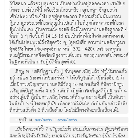
วิปัสสนา แล้วควบคุมความเป็นอย่างนั้นอยู่ตลอดเวลา เราเรียก
ว่าความเพ่งในที่นี้ หรือเรียกโดยบาลีว่า อุเบกขา ซึ่งแปลว่า
เข้าไปเพ่ง หรือเข้าไปดูอยู่ตลอดเวลา ที่ความตั้งมั่นนั้นเผาลน
กิเลส และขณะที่กิเลสสูญสิ้นไปแล้ว ในที่สุดก็เพ่งความที่กิเลส
สิ้นไปนั้นเอง เป็นอารมณ์ของสติ ซึ่งมีในอานาปานสติจตุกกะที่ 4
ขั้นท้าย ๆ คือขั้นที่ 14-15-16 อันเป็นขั้นที่สัมโพชฌงค์ทั้งหลาย
ได้เป็นไปสมบูรณ์ถึงที่สุดจริง ๆ, (ดูหนังสือ อานาปานสติภาวนา
ชุดธรรมโฆษณ์ ของพุทธทาส หน้า 392 - 420). เพราะเหตุนั้น
พระผู้มีพระภาคจึงตรัสเพียงการเต็มรอบ ของอุเบกขาสัมโพชฌงค์
ในฐานะที่เป็นการปฏิบัติขั้นสุดท้าย).
ภิกษุ ท. ! สติปัฏฐานทั้ง 4 อันบุคคลเจริญแล้ว ทำให้มากแล้ว
อย่างนี้แล ย่อมทำโพชฌงค์ทั้ง 7 ให้บริบูรณ์ได้. (ข้อนี้อธิบายว่า
เมื่อมีการเจริญอานาปานสติมีวัตถุ 16 อย่างเต็มที่ ก็ชื่อว่ามีการ
เจริญสติปัฏฐานทั้ง 4 อย่างเต็มที่ เมื่อมีการเจริญสติปัฏฐานทั้ง 4
อย่างเต็มที่ ก็เป็นการเจริญโพชฌงค์ทั้ง ๗ อย่างเต็มที่ เป็นอันว่า
ในสิ่งทั้ง 3 นี้ โดยพฤตินัย เมื่อกล่าวถึงสิ่งใด ก็เป็นอันกล่าวถึงสิ่ง
ที่กล่าวแล้วทั้ง 2 ที่เหลือด้วย โดยไม่มีทางที่จะหลีกเลี่ยงได้).
- อุปริ. ม.
๑๔/๑๙๗ - ๒๐๑/๒๙๐
.
เมื่อโพชฌงค์ทั้ง 7 บริบูรณ์แล้ว ย่อมเป็นการง่าย ที่จะทำวิชชา
และวิมุตติให้บริบูรณ์ ; หากแต่ว่า การเจริญโพชฌงค์นั้น จักต้อง