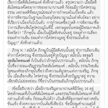
เรียกว่ามีสติสัมโพชฌงค์ ดังที่กล่าวแล้ว. สรุปความว่า เมื่อมีสติ
สัมโพชฌงค์โดยอาการของอานาปานสติ ก็ย่อมมีการใคร่ครวญ
ธรรม เพราะสติที่สมบูรณ์ย่อมทำการกำหนดในเบื้องต้น แล้ว
ทำการพิจารณาในฐานะเป็นอนุปัสสนาญาณในลำดับถัดมา อย่าง
ที่เรียกว่าเนื่องกันไปในตัว. การกำหนดชื่อว่าสติ การพิจารณาชื่อ
ว่าการเลือกเฟ้นใคร่ครวญในที่นี้. เพราะฉะนั้นพระผู้มีพระภาคเจ้า
จึงตรัสว่า “ภิกษุนั้น เมื่อเป็นผู้มีสติเช่นนั้นอยู่ ย่อมทำการเลือก
ย่อมทำการเฟ้น ย่อมทำการใคร่ครวญอยู่ ซึ่งธรรมนั้นด้วย
ปัญญา” ดังที่กล่าวแล้ว).
ภิกษุ ท. ! สมัยใด ภิกษุเป็นผู้มีสติเช่นนั้นอยู่ ทำการเลือกเฟ้น
ทำการใคร่ครวญ ซึ่งธรรมนั้นอยู่ด้วยปัญญา สมัยนั้น
ธรรมวิ
จยสัมโพชฌงค์
ก็เป็นอันว่าภิกษุนั้นปรารภแล้ว ; สมัยนั้น ภิกษุ
นั้นชื่อว่าย่อมเจริญธรรมวิจยสัมโพชฌงค์ ; สมัยนั้น ธรรมวิจยสัม
โพชฌงค์ของภิกษุนั้นชื่อว่าถึงความเต็มรอบแห่งการเจริญ. ภิกษุ
นั้น เมื่อเลือกเฟ้น ใคร่ครวญ ซึ่งธรรมนั้นด้วยปัญญาอยู่ ความ
เพียรอันไม่ย่อหย่อน ก็ชื่อว่าเป็นธรรมอันภิกษุนั้นปรารภแล้ว.
(ข้อนี้อธิบายว่า เมื่อมีการเจริญอานาปานสติมีวัตถุ 16 อยู่
โดยลักษณะที่เป็นสติสัมโพชฌงค์ และธรรมวิจยสัมโพชฌงค์ ดังที่
กล่าวแล้วข้างต้น ก็ย่อมเห็นได้ว่า เป็นสิ่งที่ต้องกระทำอย่างขยัน
ขันแข็ง ด้วยความบากบั่นเต็มที่เพียงไร. ข้อนี้ย่อมคำนวณดูได้