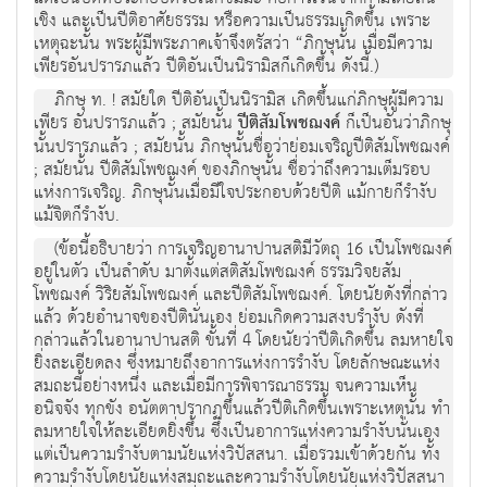
เชิง และเป็นปีติอาศัยธรรม หรือความเป็นธรรมเกิดขึ้น เพราะ
เหตุฉะนั้น พระผู้มีพระภาคเจ้าจึงตรัสว่า “ภิกษุนั้น เมื่อมีความ
เพียรอันปรารภแล้ว ปีติอันเป็นนิรามิสก็เกิดขึ้น ดังนี้.)
ภิกษุ ท. ! สมัยใด ปีติอันเป็นนิรามิส เกิดขึ้นแก่ภิกษุผู้มีความ
เพียร อันปรารภแล้ว ; สมัยนั้น
ปีติสัมโพชฌงค์
ก็เป็นอันว่าภิกษุ
นั้นปรารภแล้ว ; สมัยนั้น ภิกษุนั้นชื่อว่าย่อมเจริญปีติสัมโพชฌงค์
; สมัยนั้น ปีติสัมโพชฌงค์ ของภิกษุนั้น ชื่อว่าถึงความเต็มรอบ
แห่งการเจริญ. ภิกษุนั้นเมื่อมีใจประกอบด้วยปีติ แม้กายก็รำงับ
แม้จิตก็รำงับ.
(ข้อนี้อธิบายว่า การเจริญอานาปานสติมีวัตถุ 16 เป็นโพชฌงค์
อยู่ในตัว เป็นลำดับ มาตั้งแต่สติสัมโพชฌงค์ ธรรมวิจยสัม
โพชฌงค์ วิริยสัมโพชฌงค์ และปีติสัมโพชฌงค์. โดยนัยดังที่กล่าว
แล้ว ด้วยอำนาจของปีตินั่นเอง ย่อมเกิดความสงบรำงับ ดังที่
กล่าวแล้วในอานาปานสติ ขั้นที่ 4 โดยนัยว่าปีติเกิดขึ้น ลมหายใจ
ยิ่งละเอียดลง ซึ่งหมายถึงอาการแห่งการรำงับ โดยลักษณะแห่ง
สมถะนี้อย่างหนึ่ง และเมื่อมีการพิจารณาธรรม จนความเห็น
อนิจจัง ทุกขัง อนัตตาปรากฏขึ้นแล้วปีติเกิดขึ้นเพราะเหตุนั้น ทำ
ลมหายใจให้ละเอียดยิ่งขึ้น ซึ่งเป็นอาการแห่งความรำงับนั่นเอง
แต่เป็นความรำงับตามนัยแห่งวิปัสสนา. เมื่อรวมเข้าด้วยกัน ทั้ง
ความรำงับโดยนัยแห่งสมถะและความรำงับโดยนัยแห่งวิปัสสนา