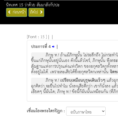
นิทเทศ 15 ว่าด้วย สัมมาสังกัปปะ
ก่อนหน้า
ถัดไป
[
Font :
15 ]
|
|
ประการที่ 4
|
ภิกษุ ท.! ถ้าแม้ภิกษุนั้น ไม่ระลึกถึง ไม่กระ
ขึ้นแก่ภิกษุนั้นอยู่นั่นเอง ดังนี้แล้วไซร์, ภิกษุนั้น พึง
กระ
สัณฐานแห่งการปรุงแต่งแห่งวิตก ของอกุศลวิตกทั้งหลาย
ตั้งอยู่ไม่ได้. เพราะละเสียได้ซึ่งอกุศลวิตกเหล่านั้น
จิตขอ
ภิกษุ ท.!
เปรียบเหมือนบุรุษเดินเร็วๆ
แล้วฉุก
ฉุกคิดว่า จะยืนไปทำไม นั่งลงเสียดีกว่า เขาก็นั่งลง แล
เอียดๆ นี้ฉันใด; ภิกษุ ท.! ข้อนี้ก็ฉันนั้นเหมือนกัน (
เชื่อมโยงพระไตรปิฏก :