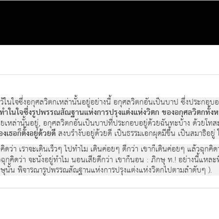
ทำไว้ในใจซึ่งอกุศลวิตกเหล่านั้นอยู่อย่างนี้ อกุศลวิตกอันเป็นบาป ซึ่งประกอบ
ทำในใจซึ่งรูปพรรณสัณฐานแห่งการปรุงแต่งแห่งวิตก ของอกุศลวิตกทั้งห
เหล่านั้นอยู่, อกุศลวิตกอันเป็นบาปที่ประกอบอยู่ด้วยฉันทะบ้าง ด้วยโทสะ
งเธอก็ตั้งอยู่ด้วยดี
สงบรำงับอยู่ด้วยดี เป็นธรรมเอกผุดมีขึ้น เป็นสมาธิอยู่
คิดว่า เราจะเดินเร็วๆ ไปทำไม เดินค่อยๆ ดีกว่า เขาก็เดินค่อยๆ แล้วฉุกคิด
้วฉุกคิดว่า จะนั่งอยู่ทำไม นอนเสียดีกว่า เขาก็นอน : ภิกษุ ท.! อย่างนี้แหล
ที่ภิกษุนั้น พิจารณารูปพรรณสัณฐานแห่งการปรุงแต่งแห่งวิตกไปตามลำดับๆ ).