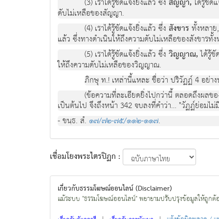
(3) เราไดรูชัดแจงยิ่งแลว ซึ่ง
สัญญา,
ไดรูชัด
ดับไมเหลือของสัญญา.
(4) เราไดรูชัดแจงยิ่งแลว ซึ่ง
สังขาร
ทั้งหลาย, 
แลว ซึ่งทางดําเนินใหถึงความดับไมเหลือของสังขารทั้
(5) เราไดรูชัดแจงยิ่งแลว ซึ่ง
วิญญาณ,
ไดรูช
ใหถึงความดับไมเหลือของวิญญาณ.
ภิกษุ ท.! เหลานี้แหละ ชื่อวา ปริวัฏฏ 4 อยางน
(ขอความที่ละเอียดยิ่งไปกวานี้ ตลอดถึงผลของก
เปนตนไป จึงถึงหนา 342 จบลงที่คําวา… "วัฏฏยอมไมมี
- ขนฺธ. สํ.
๑๗/๗๒-๗๕/๑๑๒-๑๑๗
.
เชื่อมโยงพระไตรปิฏก :
เกี่ยวกับธรรมโฆษณ์ออนไลน์ (Disclaimer)
แม้ระบบ "ธรรมโฆษณ์ออนไลน์" พยายามปรับปรุงข้อมูลให้ถูกต้องมา