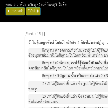
ตอน 3 ว่าด้วย พระพุทธองค์กับจตุราริยสัจ
ก่อนหน้า
ถัดไป
[
Font :
15 ]
|
|
ถ้าไม่รู้เบญจขันธ์ โดยนัยอริยสัจ 4 ก็ยังไม่ทรงปฏิญ
ภิกษุ ท.! ตลอดกาลเพียงใด, เรายังไมไดรูชัดแจ
ซึ่งอนุตตรสัมมาสัมโพธิญาณ ในโลกพรอมทั้งเทวโลก มา
ภิกษุ ท.! เมื่อใดแล,
เราไดรูชัดแจงยิ่งแลว ซ
ตตรสัมมาสัมโพธิญาณ
ในโลก พรอมทั้งเทวโลกมารโลก
ภิกษุ ท.!
ปริวัฏฏ 4 นั้น เปนอยางไรเลา ?
ปริ
(1) เราไดรูชัดแจงยิ่งแลว ซึ่ง
รูป,
ไดรูชัดแจงย
ของรูป.
(2) เราไดรูชัดแจงยิ่งแลว ซึ่ง
เวทนา,
ไดรูชัด
ดับไมเหลือของเวทนา.