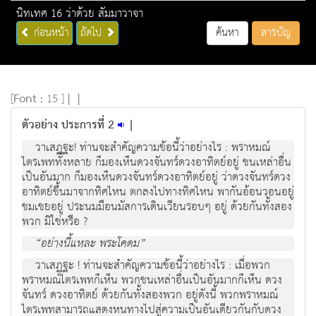
นิทเทศ 16 ว่าด้วย สัมมาวาจา
ก่อนหน้า
ถัดไป
ค้นหา
สารบัญ
[
Font :
15 ]
|
|
ตัวอย่าง ประการที่ 2
|
วาเสฏฐะ! ท่านจะสำคัญความข้อนี้ว่าอย่างไร : พราหมณ์
ไตรเพททั้งหลาย ก็มองเห็นดวงจันทร์ดวงอาทิตย์อยู่ ชนเหล่าอื่น
เป็นอันมาก ก็มองเห็นดวงจันทร์ดวงอาทิตย์อยู่ ว่าดวงจันทร์ดวง
อาทิตย์ขึ้นมาจากทิศไหน ตกลงไปทางทิศไหน พากันอ้อนวอนอยู่
ชมเชยอยู่ ประนมมือนมัสการเดินเวียนรอบๆ อยู่ ด้วยกันทั้งสอง
พวก มิใช่หรือ ?
“อย่างนี้แหละ พระโคดม”
วาเสฏฐะ ! ท่านจะสำคัญความข้อนี้ว่าอย่างไร : เมื่อพวก
พราหมณ์ไตรเพทก็เห็น พวกชนเหล่าอื่นเป็นอันมากก็เห็น ดวง
จันทร์ ดวงอาทิตย์ ด้วยกันทั้งสองพวก อยู่ดังนี้ พวกพราหมณ์
ไตรเพทสามารถแสดงหนทางไปสู่ความเป็นอันเดียวกันกับดวง