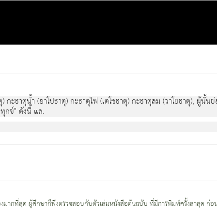
ุ) กะธาตุน้ำ (อาโปธาตุ) กะธาตุไฟ (เตโชธาตุ) กะธาตุลม (วาโยธาตุ), ผู้นั้นย่อม
ทุกข์" ดังนี้ แล.
กที่สุด ผู้ศึกษาก็พึงตรวจสอบกับตัวเล่มหนังสือต้นฉบับ ที่มีการพิมพ์ครั้งล่าสุด ก่อ