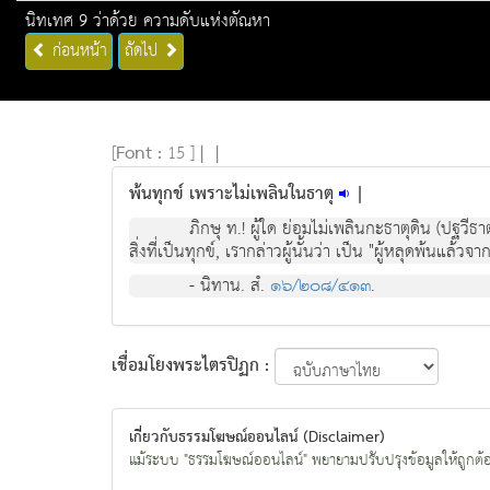
นิทเทศ 9 ว่าด้วย ความดับแห่งตัณหา
ก่อนหน้า
ถัดไป
[
Font :
15 ]
|
|
พ้นทุกข์ เพราะไม่เพลินในธาตุ
|
ภิกษุ ท.! ผู้ใด ย่อมไม่เพลินกะธาตุดิน (ปฐวีธาต
สิ่งที่เป็นทุกข์, เรากล่าวผู้นั้นว่า เป็น "ผู้หลุดพ้นแล้วจาก
- นิทาน. สํ.
๑๖/๒๐๘/๔๑๓
.
เชื่อมโยงพระไตรปิฏก :
เกี่ยวกับธรรมโฆษณ์ออนไลน์ (Disclaimer)
แม้ระบบ "ธรรมโฆษณ์ออนไลน์" พยายามปรับปรุงข้อมูลให้ถูกต้องมา