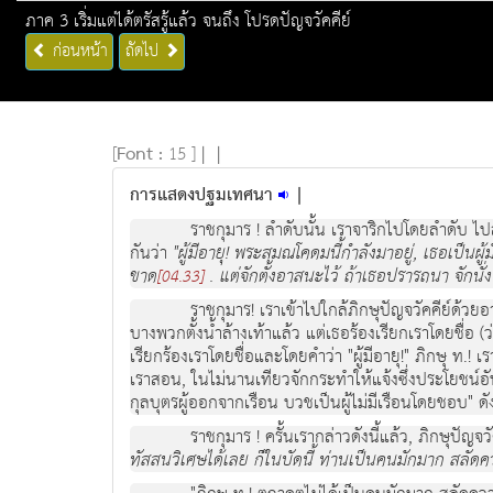
ภาค 3 เริ่มแต่ได้ตรัสรู้แล้ว จนถึง โปรดปัญจวัคคีย์
ก่อนหน้า
ถัดไป
[
Font :
15 ]
|
|
การแสดงปฐมเทศนา
|
ราชกุมาร ! ลำดับนั้น เราจาริกไปโดยลำดับ ไปส
กันว่า
"ผู้มีอายุ! พระสมณโคดมนี้กำลังมาอยู่, เธอเป็นผ
ขาด
. แต่จักตั้งอาสนะไว้ ถ้าเธอปรารถนา จักนั่ง
[04.33]
ราชกุมาร! เราเข้าไปใกล้ภิกษุปัญจวัคคีย์ด้
บางพวกตั้งน้ำล้างเท้าแล้ว แต่เธอร้องเรียกเราโดยชื่อ (ว
เรียกร้องเราโดยชื่อและโดยคำว่า "ผู้มีอายุ!" ภิกษุ ท.!
เราสอน, ในไม่นานเทียวจักกระทำให้แจ้งซึ่งประโยชน์อั
กุลบุตรผู้ออกจากเรือน บวชเป็นผู้ไม่มีเรือนโดยชอบ" ดังน
ราชกุมาร ! ครั้นเรากล่าวดังนี้แล้ว, ภิกษุปัญจว
ทัสสนวิเศษได้เลย ก็ในบัดนี้ ท่านเป็นคนมักมาก สลัด