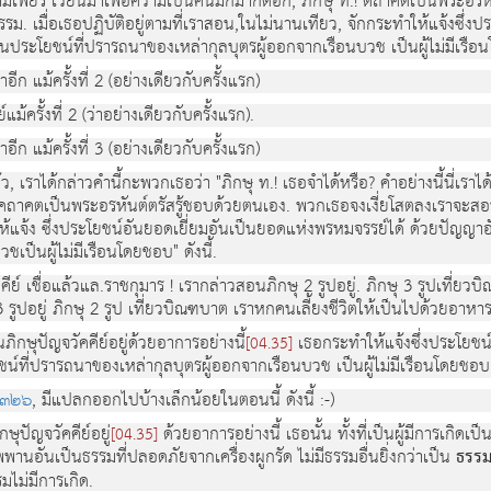
ามเพียร เวียนมาเพื่อความเป็นคนมักมากดอก, ภิกษุ ท.! ตถาคตเป็นพระอรหัน
ม. เมื่อเธอปฏิบัติอยู่ตามที่เราสอน,ในไม่นานเทียว, จักกระทำให้แจ้งซึ่ง
เป็นประโยชน์ที่ปรารถนาของเหล่ากุลบุตรผู้ออกจากเรือนบวช เป็นผู้ไม่มีเรื
อีก แม้ครั้งที่ 2 (อย่างเดียวกับครั้งแรก)
แม้ครั้งที่ 2 (ว่าอย่างเดียวกับครั้งแรก).
อีก แม้ครั้งที่ 3 (อย่างเดียวกับครั้งแรก)
แล้ว, เราได้กล่าวคำนี้กะพวกเธอว่า "ภิกษุ ท.! เธอจำได้หรือ? คำอย่างนี้นี่
! คถาคตเป็นพระอรหันต์ตรัสรู้ชอบด้วยตนเอง. พวกเธอจงเงี่ยโสตลงเราจะสอน
ห้แจ้ง ซึ่งประโยชน์อันยอดเยี่ยมอันเป็นยอดแห่งพรหมจรรย์ได้ ด้วยปัญญาอันย
เป็นผู้ไม่มีเรือนโดยชอบ" ดังนี้.
คคีย์ เชื่อแล้วแล.ราชกุมาร ! เรากล่าวสอนภิกษุ 2 รูปอยู่. ภิกษุ 3 รูปเที่ยว
รูปอยู่ ภิกษุ 2 รูป เที่ยวบิณฑบาต เราหกคนเลี้ยงชีวิตให้เป็นไปด้วยอาหารท
นภิกษุปัญจวัคคีย์อยู่ด้วยอาการอย่างนี้
เธอกระทำให้แจ้งซึ่งประโยชน
[04.35]
ยชน์ที่ปรารถนาของเหล่ากุลบุตรผู้ออกจากเรือนบวช เป็นผู้ไม่มีเรือนโดยชอบ 
/๓๒๖
, มีแปลกออกไปบ้างเล็กน้อยในตอนนี้ ดังนี้ :-)
กษุปัญจวัคคีย์อยู่
ด้วยอาการอย่างนี้ เธอนั้น ทั้งที่เป็นผู้มีการเกิดเ
[04.35]
พพานอันเป็นธรรมที่ปลอดภัยจากเครื่องผูกรัด ไม่มีธรรมอื่นยิ่งกว่าเป็น
ธรรมท
รมไม่มีการเกิด.