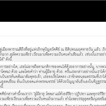
ู่เมืองพาราณสีถึงที่อยู่แห่งภิกษุปัญจวัคคีย์ ณ อิสิปตนมฤคทายวัน แล้ว. ภิ
ู้มักมาก สลัดความเพียร เวียนมาเพื่อความเป็นคนต่ำเสียแล้ว. เช่นนั้นเราอย่
ได้"
ดังนี้.
วยอาการอย่างใด, เธอไม่อาจถือตามกติกาของตนได้ด้วยอาการอย่างนั้น, บาง
่าโคดม) ด้วย และโดยคำว่า ท่านผู้มีอายุ ด้วย. ครั้นเธอกล่าวอย่างนั้นเราได้กล
 เราเป็นอรหันตสัมมาสัมพุทธเจ้า, เธอจงเงี่ยโสตลง เราจักสอนอมตธรรมที่เราได้
นยอดเยี่ยม อันเป็นยอดแห่งพรหมจรรย์ ได้ด้วยปัญญาอันยิ่งเองในทิฏฐธรรมน
ี้.
ัคคีย์กล่าวคำนี้กะเราว่า
"ผู้มีอายุ โคดม! แม้ด้วยอิริยา ปฏิปทา และทุกรกิร
ความเพียรเวียนมาเพื่อความเป็นคนมักมากแล้ว ทำไมจะบรรลุอุตตริมนุสสธัม