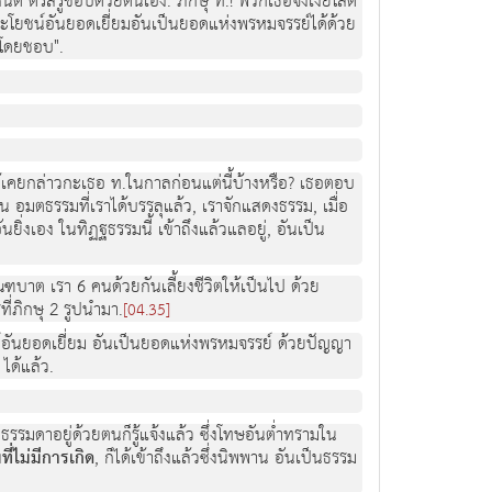
ต์ ตรัสรู้ชอบด้วยตนเอง. ภิกษุ ท.! พวกเธอจงเงี่ยโสต
ประโยชน์อันยอดเยี่ยมอันเป็นยอดแห่งพรหมจรรย์ได้ด้วย
อนโดยชอบ".
เราได้เคยกล่าวกะเธอ ท.ในกาลก่อนแต่นี้บ้างหรือ? เธอตอบ
 อมตธรรมที่เราได้บรรลุแล้ว, เราจักแสดงธรรม, เมื่อ
ิ่งเอง ในทิฏฐธรรมนี้ เข้าถึงแล้วแลอยู่, อันเป็น
บิณฑบาต เรา 6 คนด้วยกันเลี้ยงชีวิตให้เป็นไป ด้วย
ี่ภิกษุ 2 รูปนำมา.
[04.35]
์อันยอดเยี่ยม อันเป็นยอดแห่งพรหมจรรย์ ด้วยปัญญา
ได้แล้ว.
ป็นธรรมดาอยู่ด้วยตนก็รู้แจ้งแล้ว ซึ่งโทษอันต่ำทรามใน
ี่ไม่มีการเกิด
, ก็ได้เข้าถึงแล้วซึ่งนิพพาน อันเป็นธรรม