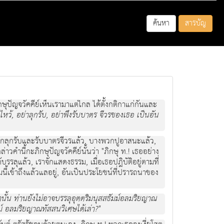
ค้นหา
สารบัญ
กษุปัญจวัคคีย์เห็นเรามาแต่ไกล ได้ตั้งกติกาแก่กันและ
าไหว้, อย่าลุกรับ, อย่าพึงรับบาตร จีวรของเธอ เป็นอัน
พวกลุกรับและรับบาตรจีวรแล้ว, บางพวกปูอาสนะแล้ว,
่าวคำนี้กะภิกษุปัญจวัคคีย์นั้นว่า "ภิกษุ ท.! เธออย่าง
บรรลุแล้ว, เราจักแสดงธรรม, เมื่อเธอปฎิบัติอยู่ตามที่
ี้เข้าถึงแล้วแลอยู่, อันเป็นประโยชน์ที่ปรารถนาของ
ิยานั้น ท่านยังไม่อาจบรรลุอุตตริมนุสสธัมม์อลมริยญาณ
ม์ อลมริยญาณทัสสนวิเศษได้เล่า?"