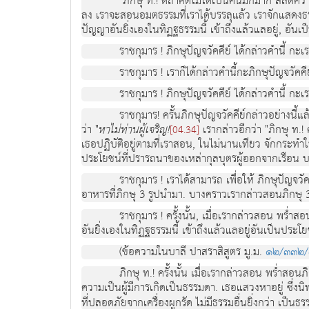
"ภิกษุ ท.! ตถาคตไม่ได้เป็นคนมักมาก สลัดคว
ลง เราจะสอนอมตธรรมที่เราได้บรรลุแล้ว เราจักแสดงธรร
ปัญญาอันยิ่งเองในทิฏฐธรรมนี้ เข้าถึงแล้วแลอยู่, อัน
ราชกุมาร ! ภิกษุปัญจวัคคีย์ ได้กล่าวคำนี้ กะเรา
ราชกุมาร ! เราก็ได้กล่าวคำนี้กะภิกษุปัญจวัคคีย์
ราชกุมาร ! ภิกษุปัญจวัคคีย์ ได้กล่าวคำนี้ กะเรา
ราชกุมาร! ครั้นภิกษุปัญจวัคคีย์กล่าวอย่างนี้
ว่า "
หาไม่ท่านผู้เจริญ!
เรากล่าวอีกว่า "ภิกษุ ท.
[04.34]
เธอปฏิบัติอยู่ตามที่เราสอน, ในไม่นานเทียว จักกระทำใ
ประโยชน์ที่ปรารถนาของเหล่ากุลบุตรผู้ออกจากเรือน บวช
ราชกุมาร ! เราได้สามารถ เพื่อให้ ภิกษุปัญจวั
อาหารที่ภิกษุ 3 รูปนำมา. บางคราวเรากล่าวสอนภิกษุ 3 
ราชกุมาร ! ครั้งนั้น, เมื่อเรากล่าวสอน พร่ำสอ
อันยิ่งเองในทิฏฐธรรมนี้ เข้าถึงแล้วแลอยู่อันเป็นประโ
(ข้อความในบาลี ปาสราสิสูตร มู.ม.
๑๒/๓๓๒
ภิกษุ ท.! ครั้งนั้น เมื่อเรากล่าวสอน พร่ำสอนภิ
ความเป็นผู้มีการเกิดเป็นธรรมดา. เธอแสวงหาอยู่ ซึ่งนิ
ที่ปลอดภัยจากเครื่องผูกรัด ไม่มีธรรมอื่นยิ่งกว่า เป็นธร