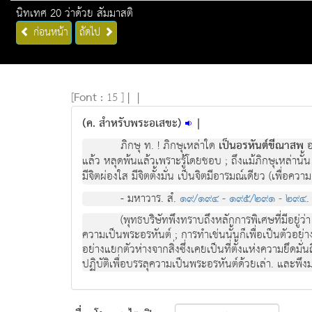
นิทเทศ 20 ว่าด้วย สัมมาสติ
ก่อนหน้า
ถัดไป
[
Font :
15 ]
|
|
(ค. สำหรับพระอเสขะ)
|
ภิกษุ ท. ! ภิกษุเหล่าใด
เป็นอรหันต์ขีณาสพ
อ
แล้ว หลุดพ้นแล้วเพราะรู้โดยชอบ ; ถึงแม้ภิกษุเหล่านั้น 
มีจิตผ่องใส มีจิตตั้งมั่น เป็นจิตมีอารมณ์เดียว (เพื่อควา
- มหาวาร. สํ.
๑๙/๑๙๔ - ๑๙๕/๒๙๑ - ๒๙๔
.
(พุทธบริษัทพึงทราบถึงหลักการพิเศษที่มีอยู่ว
ความเป็นพระอรหันต์ ; การทำเช่นนั้นก็เพื่อเป็นตัวอย่าง 
อย่างแยกตัวห่างจากสิ่งซึ่งเคยเป็นที่ตั้งแห่งความยึดม
ปฏิบัติเพื่อบรรลุความเป็นพระอรหันต์ด้วยเล่า. และพึง