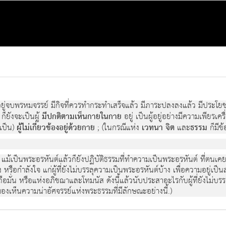
ยู่จบพรหมจรรย์ มีกิจที่ควรทำกระทำเสร็จแล้ว มีภาระปลงลงแล้ว มีประโย
ก็ยังจะเป็นผู้
มีปกติตามเห็นกายในกาย
อยู่ เป็นผู้อยู่อย่างมีความเพียรเ
มเป็น)
ผู้ไม่เกี่ยวข้องอยู่ด้วยกาย
; (ในกรณีแห่ง
เวทนา จิต
และ
ธรรม
ก็มีข้
่า แม้เป็นพระอรหันต์แล้วก็ยังปฏิบัติธรรมที่ทำความเป็นพระอรหันต์ ที่ตนเค
หรือกำลังใจ แก่ผู้ที่ยังไม่บรรลุความเป็นพระอรหันต์บ้าง เพื่อความอยู่เป็นส
ั่นถือมั่น หรือแห่งอภิชฌาและโทมนัส ดังนี้แล้วนับประสาอะไรกับผู้ที่ยังไม
มองเห็นความน่าอัศจรรย์แห่งพระธรรมที่มีลักษณะอย่างนี้.)