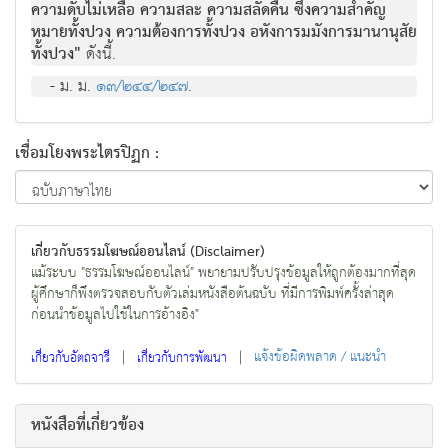
ความดับไม่เหลือ ความสละ ความสลัดคืน ซึ่งความสำคัญ
หมายทั้งปวง ความต้องการทั้งปวง อหังการมมังการมานานุสัย
ทั้งปวง"
ดังนี้.
- ม. ม.
๑๓/๒๔๔/๒๔๗
.
เชื่อมโยงพระไตรปิฏก :
เกี่ยวกับธรรมโฆษณ์ออนไลน์ (Disclaimer)
แม้ระบบ "ธรรมโฆษณ์ออนไลน์" พยายามปรับปรุงข้อมูลให้ถูกต้องมากที่สุด
ผู้ศึกษาก็พึงตรวจสอบกับตัวเล่มหนังสือต้นฉบับ ที่มีการพิมพ์ครั้งล่าสุด
ก่อนนำข้อมูลไปใช้ในการอ้างอิง"
|
|
แจ้งข้อผิดพลาด / แนะนำ
เกี่ยวกับอัตถจารี
เกี่ยวกับการพัฒนา
หนังสือที่เกี่ยวข้อง