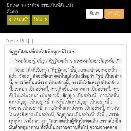
นิทเทศ 10 ว่าด้วย ธรรมเป็นที่ดับแห่ง
ตัณหา
ค้นหา
สารบัญ
ก่อนหน้า
ถัดไป
[
Font :
15 ]
|
|
ทิฏฐทัสสนะที่เป็นไปเพื่อทุกขนิโรธ
|
"พระโคดมผู้เจริญ ! ทิฏฐิคตะไร ๆ ของพระโคดม มีอยู่หรือ ?"
วัจฉะ ! สิ่งที่เรียกว่า "ทิฏฐิคตะ" นั้น ตถาคตนำออกหมดสิ้น
แล้ว. วัจฉะ !
สัจจะที่ตถาคตเห็นแล้วนั่น มีอยู่ว่า "รูป เป็นอย่าง
นี้, การเกิดขึ้นแห่งรูป เป็นอย่างนี้, การดับไปแห่งรูปเป็นอย่าง
นี้
;
เวทนา
เป็นอย่างนี้, การเกิดขึ้นแห่งเวทนา เป็นอย่างนี้. การ
ดับไปแห่งเวทนา เป็นอย่างนี้;
สัญญา
เป็นอย่างนี้ , การเกิดขึ้น
แห่งสัญญา เป็นอย่างนี้, การดับไปแห่งสัญญา เป็นอย่างนี้ ;
สังขาร
เป็นอย่างนี้, การเกิดขึ้นแห่งสังขาร เป็นอย่างนี้, การดับ
ไปแห่งสังขาร เป็นอย่างนี้;
วิญญาณ
เป็นอย่างนี้" ดังนี้ ; เพราะ
เหตุนั้น เราจึงกล่าวว่า
"ตถาคตเป็นผู้พ้นวิเศษแล้ว เพราะไม่ยึด
มั่นด้วยอุปาทาน ทั้งนี้เป็นเพราะความสิ้นไป ความจางคลาย