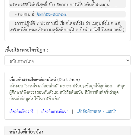
พรหมจรรย์ไม่บริสุทธิ์ ยังประกอบการเกี่ยวพันด้วยเมถุน. ....
- สตฺตก. อํ.
๒๓/๕๖-๕๗/๔๗
.
(การปฏิบัติ 7 ประการนี้ เรียกโดยทั่วไปว่า เมถุนสังโยค แต่
เพราะมีลักษณะเป็นกามสุขัลลิกานุโยค จึงนำมาใส่ไว้ในหมวดนี้.)
เชื่อมโยงพระไตรปิฏก :
เกี่ยวกับธรรมโฆษณ์ออนไลน์ (Disclaimer)
แม้ระบบ "ธรรมโฆษณ์ออนไลน์" พยายามปรับปรุงข้อมูลให้ถูกต้องมากที่สุด
ผู้ศึกษาก็พึงตรวจสอบกับตัวเล่มหนังสือต้นฉบับ ที่มีการพิมพ์ครั้งล่าสุด
ก่อนนำข้อมูลไปใช้ในการอ้างอิง"
|
|
แจ้งข้อผิดพลาด / แนะนำ
เกี่ยวกับอัตถจารี
เกี่ยวกับการพัฒนา
หนังสือที่เกี่ยวข้อง