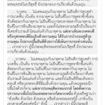
พรหมจรรย์ไม่บริสุทธิ์ ยังประกอบการเกี่ยวพันด้วยเมถุน. ....
.... บางคน .... ไม่เสพเมถุนกับมาตุคาม ไม่ยินดีการลูบคลำ
การนวดฟั้น เป็นต้น จากมาตุคาม ไม่ยินดีในการพูดจาซิกซี้เล่น
หัวสัพยอกกับมาตุคาม ไม่ยินดีในการสบตาต่อตากับมาตุคาม ไม่
ยินดีในการฟังเสียงมาตุคาม และทั้งไม่ชอบตามระลึกถึงเรื่องเก่า
ที่เคยหัวเราะเล้าโลมเล่นหัวกับมาตุคาม
แต่เขาเห็นพวกคหบดี
หรือบุตรคหบดีอิ่มเอิบด้วยกามคุณ ได้รับการบำเรออยู่ด้วย
กามคุณ ก็ปลาบปลื้มยินดีด้วยการได้เห็นการกระทำเช่นนั้น
.
.... เรากล่าวว่า ผู้นี้ประพฤติพรหมจรรย์ไม่บริสุทธิ์ ยังประกอบ
การเกี่ยวพันด้วยเมถุน. ....
... บางคน ... ไม่เสพเมถุนกับมาตุคาม ไม่ยินดีการลูบคลำ การ
นวดฟั้น เป็นต้น จากมาตุคาม ไม่ยินดีในการพูดจาซิกซี้เล่นหัว
สัพยอกกับมาตุคาม ไม่ยินดีในการสบตาต่อตากับมาตุคาม ไม่
ยินดีในการฟังเสียงมาตุคาม ไม่ชอบตามระลึกถึงเรื่องเก่าที่เคย
หัวเราะเล้าโลมเล่นหัวกับมาตุคาม และทั้งไม่ยินดีที่จะเห็นพวก
คหบดี หรือบุตรคหบดีที่อิ่มเอิบด้วยกามคุณ แล้วตนพลอยนึก
ปลื้มใจด้วยก็ตาม
แต่เขาประพฤติพรหมจรรย์ โดยตั้งความ
ปรารถนาเพื่อไปเป็นเทพยดาพวกใดพวกหนึ่ง
ด้วยอธิษฐานว่า
“ด้วยศีล ด้วยวัตร ด้วยตบะ หรือด้วยพรหมจรรย์นี้ เราจักเป็น
เทวดาองค์ใดองค์หนึ่ง” ดังนี้. .... เรากล่าวว่า ผู้นี้ประพฤติ