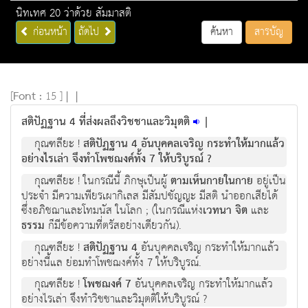
นิทเทศ 20 ว่าด้วย สัมมาสติ
ก่อนหน้า
ถัดไป
ค้นหา
สารบัญ
[
Font :
15 ]
|
|
สติปัฏฐาน 4 ที่ส่งผลถึงวิชชาและวิมุตติ
|
กุณฑลียะ !
สติปัฏฐาน 4 อันบุคคลเจริญ กระทำให้มากแล้ว
อย่างไรเล่า จึงทำโพชฌงค์ทั้ง 7 ให้บริบูรณ์ ?
กุณฑลียะ ! ในกรณีนี้ ภิกษุเป็นผู้
ตามเห็นกายในกาย
อยู่เป็น
ประจำ มีความเพียรเผากิเลส มีสัมปชัญญะ มีสติ นำออกเสียได้
ซึ่งอภิชฌาและโทมนัส ในโลก ; (ในกรณีแห่ง
เวทนา จิต
และ
ธรรม
ก็มีข้อความที่ตรัสอย่างเดียวกัน).
กุณฑลียะ !
สติปัฏฐาน 4
อันบุคคลเจริญ กระทำให้มากแล้ว
อย่างนี้แล ย่อมทำโพชฌงค์ทั้ง 7 ให้บริบูรณ์.
กุณฑลียะ !
โพชฌงค์ 7
อันบุคคลเจริญ กระทำให้มากแล้ว
อย่างไรเล่า จึงทำวิชชาและวิมุตติให้บริบูรณ์ ?