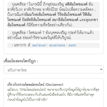
กุณฑลียะ ! ในกรณีนี้ ภิกษุย่อมเจริญ
สติสัมโพชฌงค์
อัน
อาศัยวิเวก อาศัยวิราคะ อาศัยนิโรธ น้อมไปเพื่อความสลัดลง ;
(ในกรณีแห่ง
ธัมมวิจยสัมโพชฌงค์ วิริยสัมโพชฌงค์ ปีติสัม
โพชฌงค์ ปัสสัทธิสัมโพชฌงค์ สมาธิสัมโพชฌงค์
และ
อุเบกขา
สัมโพชฌงค์
ก็มีข้อความที่ตรัสอย่างเดียวกัน).
กุณฑลียะ ! โพชฌงค์ 7 อันบุคคลเจริญ กระทำให้มากแล้ว
อย่างนี้แล ย่อมทำวิชชาและวิมุตติให้บริบูรณ์.
- มหาวาร. สํ.
๑๙/๑๐๗ - ๑๐๘/๓๙๘ - ๓๙๙
.
เชื่อมโยงพระไตรปิฏก :
เกี่ยวกับธรรมโฆษณ์ออนไลน์ (Disclaimer)
แม้ระบบ "ธรรมโฆษณ์ออนไลน์" พยายามปรับปรุงข้อมูลให้ถูกต้องมากที่สุด
ผู้ศึกษาก็พึงตรวจสอบกับตัวเล่มหนังสือต้นฉบับ ที่มีการพิมพ์ครั้งล่าสุด
ก่อนนำข้อมูลไปใช้ในการอ้างอิง"