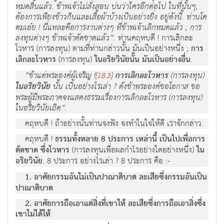
หมดสิ้นแล้ว. ข้าพเจ้าไม่สั่งสอน บ่นว่าใครอีกต่อไป ในที่นั้นๆ,
ต้องการเพียงข้าวกินและเสื้อผ้าบ้างเป็นอย่างยิ่ง อยู่ดังนี้. ท่านโค
ดมเอ๋ย ! นี่แหละคือการงานต่างๆ ที่ข้าพเจ้าเลิกหมดแล้ว ; การ
ลงทุนต่างๆ ข้าพเจ้าตัดขาดแล้ว”.
ท่านคฤหบดี ! การเลิกละ
โวหาร (การลงทุน) ตามที่ท่านกล่าวนั้น มันเป็นอย่างหนึ่ง ;
การ
เลิกละโวหาร
(การลงทุน)
ในอริยวินัยนั้น มันเป็นอย่างอื่น
.
“ข้าแต่พระองค์ผู้เจริญ !
การเลิกละโวหาร
(การลงทุน)
[18.3]
ในอริยวินัย
นั้น เป็นอย่างไรเล่า ? ดังข้าพระองค์ขอโอกาส ขอ
พระผู้มีพระภาคจงแสดงธรรมเรื่องการเลิกละโวหาร (การลงทุน)
ในอริยวินัยเถิด”.
คฤหบดี ! ถ้าอย่างนั้นท่านจงฟัง จงทำในใจให้ดี เราจักกล่าว.
คฤหบดี !
ธรรมทั้งหลาย 8 ประการ เหล่านี้ เป็นไปเพื่อการ
ตัดขาด ซึ่งโวหาร
(การลงทุนเพื่อผลกำไรอย่างใดอย่างหนึ่ง)
ใน
อริยวินัย
. 8 ประการ อย่างไรเล่า ? 8 ประการ คือ :-
1. อาศัยกรรมอันไม่เป็นปาณาติบาต ละเสียซึ่งกรรมอันเป็น
ปาณาติบาต
2. อาศัยการถือเอาแต่สิ่งที่เขาให้ ละเสียซึ่งการถือเอาสิ่งซึ่ง
เขาไม่ได้ให้