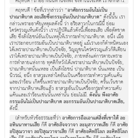
คฤหบดี ! ถ้าอย่างนั้นท่านจงฟัง จงทำในใจให้ดี เราจักกล่าว.
คฤหบดี ! ข้อที่เรากล่าวว่า
“อาศัยกรรมอันไม่เป็น
ปาณาติบาต ละเสียซึ่งกรรมอันเป็นปาณาติบาต”
ดังนี้นั้น เรา
กล่าวเพราะอาศัยเหตุผลดังนี้ ว่า อริยสาวกในกรณีนี้ ย่อม
ใคร่ครวญเห็นดังนี้ว่า เราปฏิบัติแล้วดังนี้เพื่อละเสีย เพื่อตัดขาด
เสีย ซึ่งสังโยชน์อันเป็นเหตุให้เรากระทำปาณาติบาต. อนึ่ง เมื่อ
เราประกอบกรรมอันเป็นปาณาติบาตอยู่ แม้เราเองก็ตำหนิตนเอง
ได้เพราะปาณาติบาตเป็นปัจจัย, วิญญูชนใคร่ครวญแล้วก็ติเตียน
เราได้เพราะปาณาติบาตเป็นปัจจัย, ภายหลังแต่การตายเพราะ
การทำลายแห่งกาย ทุคติก็หวังได้เพราะปาณาติบาตเป็นปัจจัย,
ปาณาติบาตนั่นแหละ เป็นสังโยชน์ ปาณาติบาต นั่นแหละ เป็น
นิวรณ์, อนึ่ง อาสวะเหล่าใดอันเป็นเครื่องกระทำความคับแค้น
และเร่าร้อน เกิดขึ้นเพราะปาณาติบาตเป็นปัจจัย, ครั้นเว้นขาด
จากปาณาติบาตเสียแล้ว อาสวะอันเป็นเครื่องกระทำความคับ
แค้นและเร่าร้อนเช่นนั้นเหล่านั้น ย่อมไม่มี.
ดังนั้น พึงอาศัย
กรรมอันไม่เป็นปาณาติบาต ละกรรมอันเป็นปาณาติบาตเสีย,
ดังนี้.
(สำหรับหัวข้อธรรมะที่ว่า
อาศัยการถือเอาแต่สิ่งที่เขาให้ ละ
อทินนาทานเสีย
ก็ดี
อาศัยสัจจวาจา ละมุสาวาทเสีย
ก็ดี
อาศัย
อปิสุณวาจา ละปิสุณวาจาเสีย
ก็ดี
อาศัยอคิทธิโลภ ละคิทธิโลภ