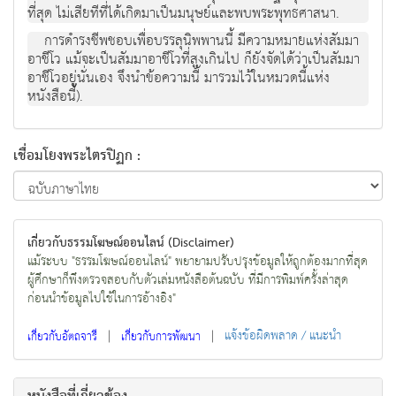
ที่สุด ไม่เสียทีที่ได้เกิดมาเป็นมนุษย์และพบพระพุทธศาสนา.
การดำรงชีพชอบเพื่อบรรลุนิพพานนี้ มีความหมายแห่งสัมมา
อาชีโว แม้จะเป็นสัมมาอาชีโวที่สูงเกินไป ก็ยังจัดได้ว่าเป็นสัมมา
อาชีโวอยู่นั่นเอง จึงนำข้อความนี้ มารวมไว้ในหมวดนี้แห่ง
หนังสือนี้).
เชื่อมโยงพระไตรปิฏก :
เกี่ยวกับธรรมโฆษณ์ออนไลน์ (Disclaimer)
แม้ระบบ "ธรรมโฆษณ์ออนไลน์" พยายามปรับปรุงข้อมูลให้ถูกต้องมากที่สุด
ผู้ศึกษาก็พึงตรวจสอบกับตัวเล่มหนังสือต้นฉบับ ที่มีการพิมพ์ครั้งล่าสุด
ก่อนนำข้อมูลไปใช้ในการอ้างอิง"
|
|
แจ้งข้อผิดพลาด / แนะนำ
เกี่ยวกับอัตถจารี
เกี่ยวกับการพัฒนา