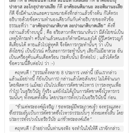
เสีย
ก็ดี
อาศัยอนินทาโทส ละนินทาโทสเสีย
ก็ดี
อาศัยอโกธุ
ปายาส ละโกธุปายาสเสีย
ก็ดี
อาศัยอนติมานะ ละอติมานะเสีย
ก็ดี ซึ่งมีคำแปลและความหมายดังที่กล่าวแล้วข้างต้น ก็ได้ทรง
อธิบายด้วยข้อความทำนองเดียวกันกับคำอธิบายของหัวข้อ
ธรรมะที่ว่า
“อาศัยอปาณาติบาต ละปาณาติบาตเสีย”
ดังที่
กล่าวแล้วข้างบนนี้ ; คือ อริยสาวกพิจารณาเห็นว่า มีสังโยชน์เป็น
เหตุให้กระทำ ครั้นทำแล้วตนเองก็ตำหนิตนเองได้ ผู้รู้ใคร่ครวญก็
ติเตียนได้ ตายแล้วไปสู่ทุคติ จึงจัดการกระทำนั้นๆ ว่า เป็น
สังโยชน์ เป็นนิวรณ์ ครั้นละการกระทำนั้นๆ เสียก็ไม่มีอาสวะ อัน
เป็นเครื่องคับแค้นเดือดร้อน (ระดับนั้น) อีกต่อไป ; แล้วได้ตรัส
ข้อความนี้สืบต่อไป ว่า :-)
คฤหบดี ! “ธรรมทั้งหลาย 8 ประการ เหล่านี้ (อันเรากล่าว
แล้วแม้อย่างนี้ ก็ยังเป็นการ) กล่าวแล้วโดยสังเขป ไม่ได้จำแนก
โดยพิสดาร (แม้จะ) เป็นไปเพื่อการตัดขาดโวหาร (การลงทุนเพื่อ
กำไร) ในอริยวินัย ก็จริง แต่ยังไม่ได้เป็นการตัดขาดซึ่งโวหารกร
รมนั้นๆ ทั้งหมดทั้งสิ้น โดยประการทั้งปวงในอริยวินัยนี้ ก่อน.
“ข้าแต่พระองค์ผู้เจริญ ! ขอพระผู้มีพระภาคเจ้า จงทรงแสดง
ซึ่งธรรมอันเป็นการตัดขาดซึ่งโวหารกรรมนั้นๆ ทั้งหมดทั้งสิ้น โดย
ประการทั้งปวงในอริยวินัย แก่ข้าพระองค์เถิด”.
คฤหบดี ! ถ้าอย่างนั้นท่านจงฟัง จงทำในใจให้ดี เราจักกล่าว.