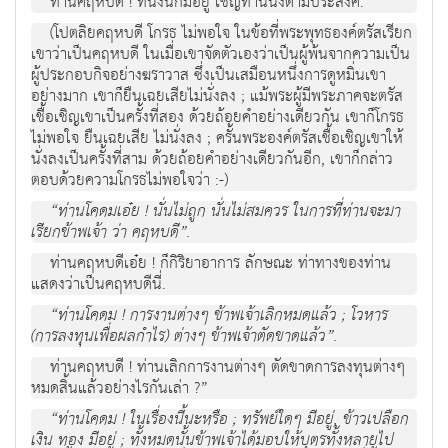
ท่านคฤหบดี ! ที่นั่งนี้ก็มีอยู่ เชิญท่านนั่งตามประสงค์.
(โปตลิยคฤหบดี โกรธ ไม่พอใจ ในข้อที่พระพุทธองค์ตรัสเรียก
เขาว่าเป็นคฤหบดี ในเมื่อเขาจัดตัวเองว่าเป็นผู้พ้นจากความเป็น
ผู้ประกอบกิจอย่างฆราวาส ซึ่งเป็นเสมือนหนึ่งการดูหมิ่นเขา
อย่างมาก เขาก็ยืนเฉยเสียไม่นั่งลง ; แม้พระผู้มีพระภาคจะตรัส
เชื้อเชิญเขาเป็นครั้งที่สอง ด้วยถ้อยคำอย่างเดียวกัน เขาก็โกรธ
ไม่พอใจ ยืนเฉยเสีย ไม่นั่งลง ; ครั้นพระองค์ตรัสเชื้อเชิญเขาให้
นั่งลงเป็นครั้งที่สาม ด้วยถ้อยคำอย่างเดียวกันอีก, เขาก็กล่าว
ตอบด้วยความโกรธไม่พอใจว่า :-)
“ท่านโคดมเอ๋ย ! นั่นไม่ถูก นั่นไม่สมควร ในการที่ท่านจะมา
เรียกข้าพเจ้า ว่า คฤหบดี”.
ท่านคฤหบดีเอ๋ย ! ก็กิริยาอาการ ลักษณะ ท่าทางของท่าน
แสดงว่าเป็นคฤหบดีนี่.
“ท่านโคดม ! การงานต่างๆ ข้าพเจ้าเลิกหมดแล้ว ; โวหาร
(การลงทุนเพื่อผลกำไร) ต่างๆ ข้าพเจ้าตัดขาดแล้ว”.
ท่านคฤหบดี ! ท่านเลิกการงานต่างๆ ตัดขาดการลงทุนต่างๆ
หมดสิ้นแล้วอย่างไรกันเล่า ?”
“ท่านโคดม ! ในเรื่องนี้นะหรือ ; ทรัพย์ใดๆ มีอยู่, ข้าวเปลือก
เงิน ทอง มีอยู่ ; ทั้งหมดนั้นข้าพเจ้าได้มอบให้บุตรทั้งหลายไป