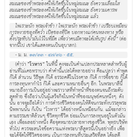
สมณะของข้าพระองค์ให้เกิดขึ้นในหมู่สมณะ ยังความเลื่อมใส
สมณะของข้าพระองค์ให้เกิดขึ้นในหมู่สมณะ ยังความเคารพ
สมณะของข้าพระองค์ให้เกิดขึ้นในหมู่สมณะ แล้ว.
ไพเราะนัก พระเจ้าข้า ! ไพเราะนัก พระเจ้าข้า ! เปรียบเหมือน
การหงายของที่คว่ำ เปิดของที่ปิด บอกทางแก่คนหลงทาง หรือ
ตั้งประทีปน้ำมันไว้ในที่มืด เพื่อว่าคนมีตาจะได้เห็นรูป ดังนี้”
(ต่อ
จากนี้ไป เขาได้แสดงตนเป็นอุบาสก).
- ม. ม.
๑๓/๓๓ - ๔๗/๓๖ - ๕๕
.
(คำว่า
"โวหาร”
ในที่นี้ คงจะเป็นคำแปลกประหลาดสำหรับผู้
อ่านที่ไม่เคยทราบว่า คำคำนี้แปลได้หลายอย่าง คือแปลว่า คำพูด
ก็ได้ สำนวน วิธีพูด ก็ได้ อรรถคดีในโรงศาล ก็ได้ การซื้อขาย ก็ได้
การลงทุนหากำไร ก็ได้ และความหมายอื่นๆ อีก. ในพระบาลีนี้
หมายถึงการเป็นอยู่อย่างฆราวาสที่ทำหน้าที่ของตนจนถึงระดับ
สุดท้าย ซึ่งถือว่าเป็นผู้เสร็จกิจในหน้าที่ของมนุษย์คนหนึ่งๆ. ดัง
นั้น อาจจะถือได้ว่า การดำรงชีวิตของตนให้ดีจนกระทั่งบรรลุพระ
นิพพานนั้น ก็เป็น “โวหาร” ได้อย่างหนึ่งเหมือนกัน. แม้จะกล่าว
ตามธรรมชาติล้วนๆ ชีวิตทุกชีวิต ย่อมเป็นการลงทุนอยู่ในตัวมัน
เอง เพื่อผลอย่างหนึ่ง คือจุดหมายปลายทางของชีวิต. พุทธบริษัท
ทั่วไป ควรจะสนใจข้อความแห่งพระบาลีสูตรนี้เป็นอย่างยิ่ง เพื่อ
จะได้จัดให้ชีวิตของตน เป็นการลงทุนที่ประเสริฐที่สุด ได้ผลดี