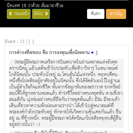
นิทเทศ 18 ว่าด้วย สัมมาอาชีวะ
ก่อนหน้า
ถัดไป
ค้นหา
สารบัญ
[
Font :
15 ]
|
|
การดำรงชีพชอบ คือ การลงทุนเพื่อนิพพาน
|
(พระผู้มีพระภาคเสร็จการบิณฑบาตในย่านตลาดแห่งอังคุต
ตราปนิคม แล้วเสด็จเข้าไปประทับเพื่อทิวาวิหาร ในพนาสณฑ์
ใกล้นิคมนั้น ประทับนั่งอยู่ ณ โคนต้นไม้แห่งหนึ่ง. คฤหบดีคน
หนึ่งชื่อโปตลิยะผู้อาศัยอยู่ในนิคมนั้น ซึ่งได้จัดตัวเองไว้ในฐานะ
เป็นผู้สำเร็จกิจแห่งชีวิต พ้นจากข้อผูกพันของฆราวาส ยกทรัพย์
สมบัติให้ลูกหลานหมดแล้ว ดำรงชีวิตอย่างคนหลุดพ้น ตามที่เขา
สมมติกัน นุ่งห่มอย่างคนที่ถือกันว่าหลุดพ้นแล้ว มีร่ม มีรองเท้า
เดินเที่ยวหาความพักผ่อนตามราวป่า ได้เข้าไปสู่พนาสณฑ์ที่
พระองค์กำลังประทับอยู่ ทักทายให้เกิดความคุ้นเคยกันแล้ว ยืน
อยู่ ณ ที่ข้างหนึ่ง. พระผู้มีพระภาคได้ตรัสแก่โปตลิยคฤหบดีผู้ยืน
อยู่อย่างนั้นว่า :-)