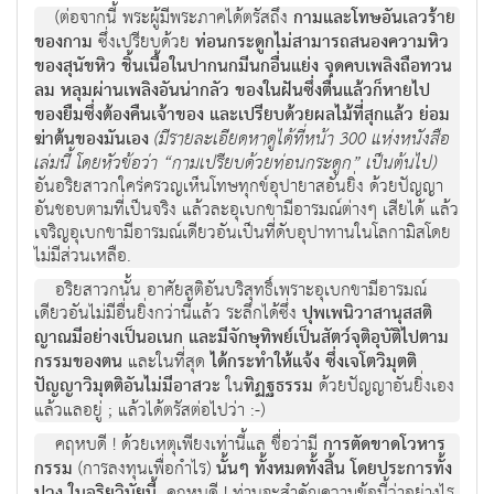
(ต่อจากนี้ พระผู้มีพระภาคได้ตรัสถึง
กามและโทษอันเลวร้าย
ของกาม
ซึ่งเปรียบด้วย
ท่อนกระดูกไม่สามารถสนองความหิว
ของสุนัขหิว ชิ้นเนื้อในปากนกมีนกอื่นแย่ง จุดคบเพลิงถือทวน
ลม หลุมผ่านเพลิงอันน่ากลัว ของในฝันซึ่งตื่นแล้วก็หายไป
ของยืมซึ่งต้องคืนเจ้าของ และเปรียบด้วยผลไม้ที่สุกแล้ว ย่อม
ฆ่าต้นของมันเอง
(มีรายละเอียดหาดูได้ที่หน้า 300 แห่งหนังสือ
เล่มนี้ โดยหัวข้อว่า “กามเปรียบด้วยท่อนกระดูก” เป็นต้นไป)
อันอริยสาวกใคร่ครวญเห็นโทษทุกข์อุปายาสอันยิ่ง ด้วยปัญญา
อันชอบตามที่เป็นจริง แล้วละอุเบกขามีอารมณ์ต่างๆ เสียได้ แล้ว
เจริญอุเบกขามีอารมณ์เดียวอันเป็นที่ดับอุปาทานในโลกามิสโดย
ไม่มีส่วนเหลือ.
อริยสาวกนั้น อาศัยสติอันบริสุทธิ์เพราะอุเบกขามีอารมณ์
เดียวอันไม่มีอื่นยิ่งกว่านี้แล้ว ระลึกได้ซึ่ง
ปุพเพนิวาสานุสสติ
ญาณมีอย่างเป็นอเนก และมีจักษุทิพย์เป็นสัตว์จุติอุบัติไปตาม
กรรมของตน
และในที่สุด
ได้กระทำให้แจ้ง ซึ่งเจโตวิมุตติ
ปัญญาวิมุตติอันไม่มีอาสวะ
ใน
ทิฏฐธรรม
ด้วยปัญญาอันยิ่งเอง
แล้วแลอยู่ ; แล้วได้ตรัสต่อไปว่า :-)
คฤหบดี ! ด้วยเหตุเพียงเท่านี้แล ชื่อว่ามี
การตัดขาดโวหาร
กรรม
(การลงทุนเพื่อกำไร)
นั้นๆ ทั้งหมดทั้งสิ้น โดยประการทั้ง
. คฤหบดี ! ท่านจะสำคัญความข้อนี้ว่าอย่างไร