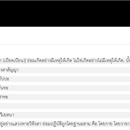
(เบียดเบียน)] ย่อมเกิดอย่างมีเหตุให้เกิด ไม่ใช่เกิดอย่างไม่มีเหตุให้เกิด; นั
ิหิงสาสัญญา
กัปปะ
ฉันทะ
ิฬาหะ
ปริเยสนา
หาอยู่อย่างแสวงหาอวิหิงสา ย่อมปฏิบัติถูกโดยฐานะสาม คือ โดยกาย โดยวาจา