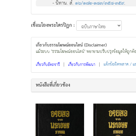
- นิทาน. สํ.
๑๖/๑๘๒-๑๘๓/๓๕๘-๓๕๙
.
เชื่อมโยงพระไตรปิฏก :
เกี่ยวกับธรรมโฆษณ์ออนไลน์ (Disclaimer)
แม้ระบบ "ธรรมโฆษณ์ออนไลน์" พยายามปรับปรุงข้อมูลให้ถูกต้องมา
|
|
แจ้งข้อผิดพลาด / 
เกี่ยวกับอัตถจารี
เกี่ยวกับการพัฒนา
หนังสือที่เกี่ยวข้อง