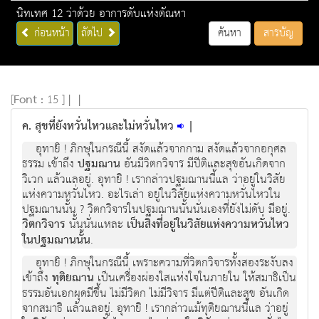
นิทเทศ 12 ว่าด้วย อาการดับแห่งตัณหา
ก่อนหน้า
ถัดไป
ค้นหา
สารบัญ
[
Font :
15 ]
|
|
ค. สุขที่ยังหวั่นไหวและไม่หวั่นไหว
|
อุทายิ ! ภิกษุในกรณีนี้ สงัดแล้วจากกาม สงัดแล้วจากอกุศล
ธรรม เข้าถึง
ปฐมฌาน
อันมีวิตกวิจาร มีปีติและสุขอันเกิดจาก
วิเวก แล้วแลอยู่. อุทายิ ! เรากล่าวปฐมฌานนี้แล ว่าอยู่ในวิสัย
แห่งความหวั่นไหว. อะไรเล่า อยู่ในวิสัยแห่งความหวั่นไหวใน
ปฐมฌานนั้น ? วิตกวิจารในปฐมฌานนั้นนั่นเองที่ยังไม่ดับ มีอยู่.
วิตกวิจาร
นั้นนั่นแหละ
เป็นสิ่งที่อยู่ในวิสัยแห่งความหวั่นไหว
ในปฐมฌานนั้น
.
อุทายิ ! ภิกษุในกรณีนี้ เพราะความที่วิตกวิจารทั้งสองระงับลง
เข้าถึง
ทุติยฌาน
เป็นเครื่องผ่องใสแห่งใจในภายใน ให้สมาธิเป็น
ธรรมอันเอกผุดมีขึ้น ไม่มีวิตก ไม่มีวิจาร มีแต่ปีติและสุข อันเกิด
จากสมาธิ แล้วแลอยู่. อุทายิ ! เรากล่าวแม้ทุติยฌานนี้แล ว่าอยู่