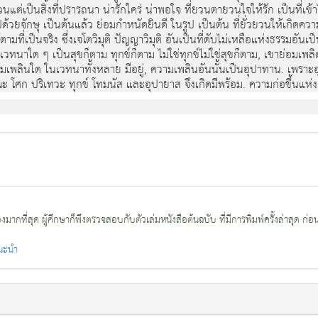
แต่เป็นสิ่งที่ปรารถนา น่ารักใคร่ น่าพอใจ ที่ยวนตายวนใจให้รัก เป็นที่เข้า
ปด้วยจักษุ เป็นต้นแล้ว ย่อมกำหนัดยินดี ในรูป เป็นต้น ที่ยั่วยวนให้เกิดความ
่รู้ตามที่เป็นจริง ซึ่งเจโตวิมุติ ปัญญาวิมุติ อันเป็นที่ดับไม่เหลือแห่งธรรม
วทนาใด ๆ เป็นสุขก็ตาม ทุกข์ก็ตาม ไม่ใช่ทุกข์ไม่ใช่สุขก็ตาม, เขาย่อมเพลิด
. ความเพลินใด ในเวทนาทั้งหลาย มีอยู่, ความเพลินอันนั้นเป็นอุปาทาน. เพรา
ณะ โศก ปริเทวะ ทุกข์ โทมนัส และอุปายาส จึงเกิดมีพร้อม. ความก่อขึ้นแห่งกอ
กที่สุด ผู้ศึกษาก็พึงตรวจสอบกับตัวเล่มหนังสือต้นฉบับ ที่มีการพิมพ์ครั้งล่าสุด ก่อ
แนะนำ