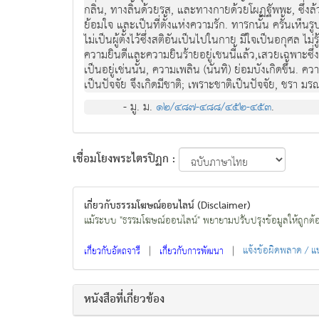
กลิ่น, ทางลิ้นด้วยรส, และทางกายด้วยโผฏฐัพพะ, ซึ่งล้วน
ย้อมใจ และเป็นที่ตั้งแห่งความรัก. ทารกนั้น ครั้นเห็นรู
ไม่เป็นผู้ตั้งไว้ซึ่งสติอันเป็นไปในกาย มีใจเป็นอกุศล ไม
ความยินดีและความยินร้ายอยู่เชนนี้แล้ว,เสวยเฉพาะซึ่งเ
เป็นอยู่เช่นนั้น, ความเพลิน (นันทิ) ย่อมบังเกิดขึ้น
เป็นปัจจัย จึงเกิดมีชาติ; เพราะชาติเป็นปัจจัย, ชรา มร
- มู. ม.
๑๒/๔๘๗-๔๘๘/๔๕๒-๔๕๓
.
เชื่อมโยงพระไตรปิฏก :
เกี่ยวกับธรรมโฆษณ์ออนไลน์ (Disclaimer)
แม้ระบบ "ธรรมโฆษณ์ออนไลน์" พยายามปรับปรุงข้อมูลให้ถูกต้องมา
|
|
แจ้งข้อผิดพลาด / 
เกี่ยวกับอัตถจารี
เกี่ยวกับการพัฒนา
หนังสือที่เกี่ยวข้อง