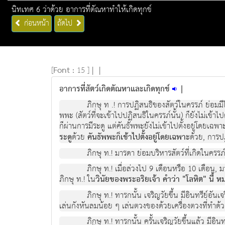
นิทเทศ 6 ว่าด้วย อาการที่ตัณหาทำให้เกิดทุกข์
ก่อนหน้า
ถัดไป
[
Font :
15 ]
|
|
อาการที่สัตว์เกิดตัณหาและเกิดทุกข์
|
ภิกษุ ท .! การปฏิสนธิของสัตว์ในครรภ์ ย่อมมี
พพะ (สัตว์ที่จะเข้าไปปฏิสนธิในครรภ์นั้น) ก็ยังไม่เข้าไ
ก็ผ่านการมีระดู แต่คันธัพพะยังไม่เข้าไปตั้งอยู่โดยเฉพาะ
ระดู
ด้วย
คันธัพพะก็เข้าไปตั้งอยู่โดยเฉพาะ
ด้วย, การป
ภิกษุ ท.! มารดา ย่อมบริหารสัตว์ที่เกิดในคร
ภิกษุ ท.! เมื่อล่วงไป 9 เดือนหรือ 10 เดือน,
ภิกษุ ท.! ใน
วินัยของพระอริยเจ้า คำว่า "โลหิต" นี้
ภิกษุ ท.! ทารกนั้น เจริญวัยขึ้น มีอินทรีย์อั
เล่นกังหันลมน้อย ๆ เล่นตวงของด้วยเครื่องตวงที่ทำด้ว
ภิกษุ ท.! ทารกนั้น ครั้นเจริญวัยขึ้นแล้ว มีอิ