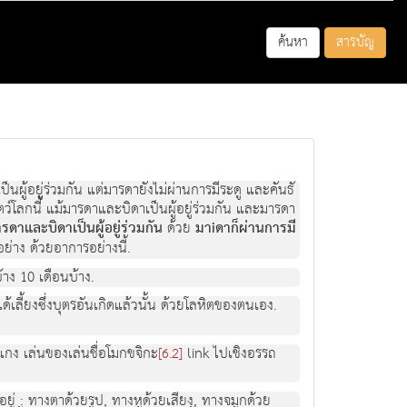
ค้นหา
สารบัญ
นผู้อยู่ร่วมกัน แต่มารดายังไม่ผ่านการมีระดู และคันธั
สัตว์โลกนี้ แม้มารดาและบิดาเป็นผู้อยู่ร่วมกัน และมารดา
รดาและบิดาเป็นผู้อยู่ร่วมกัน
ด้วย
มาiดาก็ผ่านการมี
ย่าง ด้วยอาการอย่างนี้.
้าง 10 เดือนบ้าง.
เลี้ยงซึ่งบุตรอันเกิดแล้วนั้น ด้วยโลหิตของตนเอง.
้อแกง เล่นของเล่นชื่อโมกขจิกะ
link ไปเชิงอรรถ
[6.2]
รออยู่ : ทางตาด้วยรูป, ทางหูด้วยเสียง, ทางจมูกด้วย