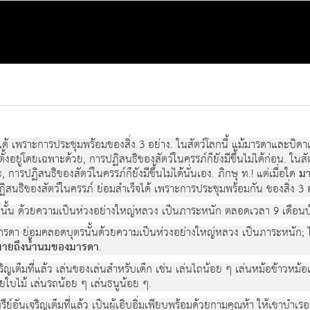
ได้ เพราะการประชุมพร้อมของสิ่ง 3 อย่าง. ในสัตว์โลกนี้ แม้มารดาและบิดาเป็
ปตั้งอยู่โดยเฉพาะด้วย, การปฏิสนธิของสัตว์ในครรภ์ก็ยังมีขึ้นไม่ได้ก่อน. ใน
, การปฏิสนธิของสัตว์ในครรภ์ก็ยังมีขึ้นไม่ได้นั่นเอง. ภิกษุ ท.! แต่เมื่อใด
มา
ฏิสนธิของสัตว์ในครรภ์ ย่อมสำเร็จได้ เพราะการประชุมพร้อมกัน ของสิ่ง 3 อ
รภ์นั้น ด้วยความเป็นห่วงอย่างใหญ่หลวง เป็นภาระหนัก ตลอดเวลา 9 เดือนบ
 มารดา ย่อมคลอดบุตรนั้นด้วยความเป็นห่วงอย่างใหญ่หลวง เป็นภาระหนัก; ได้
 หมายถึงน้ำนมของมารดา
.
นเจริญเต็มที่แล้ว เล่นของเล่นสำหรับเด็ก เช่น เล่นไถน้อย ๆ เล่นหม้อข้าวหม
ยใบไม้ เล่นรถน้อย ๆ เล่นธนูน้อย ๆ.
นทรีย์อันเจริญเต็มที่แล้ว เป็นผู้เอิบอิ่มเพียบพร้อมด้วยกามคุณห้า ให้เขาบำเ