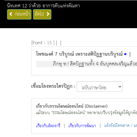
นิทเทศ 12 ว่าด้วย อาการดับแห่งตัณหา
ก่อนหน้า
ถัดไป
[
Font :
15 ]
|
|
โพชฌงค์ 7 บริบูรณ์ เพราะสติปัฏฐานบริบูรณ์
|
ภิกษุ ท.! สิตปัฏฐานทั้ง 4 อันบุคคลเจริญแล้วอ
เชื่อมโยงพระไตรปิฏก :
เกี่ยวกับธรรมโฆษณ์ออนไลน์ (Disclaimer)
แม้ระบบ "ธรรมโฆษณ์ออนไลน์" พยายามปรับปรุงข้อมูลให้ถูกต้องมา
|
|
แจ้งข้อผิดพลาด / 
เกี่ยวกับอัตถจารี
เกี่ยวกับการพัฒนา