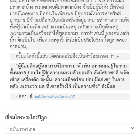
นั้น; มหาราช! คือข้อที่พวกกษัตริย์มหาศาลบ้าง พวกพราหมณ์
มหาศาลบ้าง พวกคฤหบดีมหาศาลบ้าง ซึ่งเป็นผู้มั่งคั่ง มีทรัพย์
มากมีโภคะมาก มีทองเงินเพียงพอ มีอุปกรณ์ในการหาทรัพย์
มากมาย มีข้าวเปลือกเป็นหลักทรัพย์อยู่มากมายทำการกล่าวเท็จ
ทั้งที่รู้ว่าเป็นเท็จ เพราะกามเป็นเหตุ เพราะกามเป็นต้นเหตุ
เพราะกามเป็นเครื่องทำให้พูดออกมา. การทำเช่นนี้ ของคนเหล่า
นั้น จักเป็นไป เพื่อความทุกข์ อันไม่เป็นประโยชน์เกื้อกูล ตลอด
กาลนาน;
ครั้นตรัสดังนี้แล้ว ได้ตรัสต่อไปซึ่งเป็นคำร้อยกรอง ว่า :-
"ผู้ย้อมติดอยู่ในการบริโภคกาม พัวพัน เมาหมกอยู่ในกาม
ทั้งหลาย ย่อมไม่รู้สึกความหลวมตัวของตัว ดั่งมัศยาชาติ พลัด
เข้าสู่ เครื่องดัก ฉะนั้น. ความเดือดร้อน ย่อมมีแก่เขา ในภาย
หลัง เพราะว่า ผล ที่เขาสร้างไว้ เป็นความชั่ว" ดังนี้แล.
- สคา. สํ.
๑๕/๑๐๗/๓๔๓-๓๔๕
.
เชื่อมโยงพระไตรปิฏก :