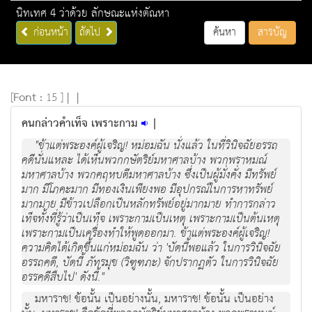
นิทเทศ 4 ว่าด้วย ลักษณะแห่งตัณหา
ก่อนหน้า
ถัดไป
ค้นหา
สารบัญ
[
Font :
15 ]
|
|
คนกล่าวคำเท็จ เพราะกาม
|
"ข้าแต่พระองค์ผู้เจริญ! หม่อมฉัน นั่งแล้ว ในที่วินิจฉัยอรรถ
คดีนั่นแหละ ได้เห็นพวกกษัตริย์มหาศาลบ้าง พวกพราหมณ์
มหาศาลบ้าง พวกคฤหบดีมหาศาลบ้าง ซึ่งเป็นผู้มั่งคั่ง มีทรัพย์
มาก มีโภคะมาก มีทองเงินเพียงพอ มีอุปกรณ์ในการหาทรัพย์
มากมาย มีข้าวเปลือกเป็นหลักทรัพย์อยู่มากมาย ทำการกล่าว
เท็จทั้งที่รู้ว่าเป็นเท็จ เพราะกามเป็นเหตุ เพราะกามเป็นต้นเหตุ
เพราะกามเป็นเครื่องทำให้พูดออกมา. ข้าแต่พระองค์ผู้เจริญ!
ความคิดได้เกิดขึ้นแก่หม่อมฉัน ว่า 'บัดนี้พอแล้ว ในการวินิจฉัย
อรรถคดี, บัดนี้ ภัทรมุข (วิฑูฑภะ) จักปรากฏตัว ในการวินิจฉัย
อรรคดีสืบไป' ดังนี้."
มหาราช! ข้อนั้น เป็นอย่างนั้น, มหาราช! ข้อนั้น เป็นอย่าง