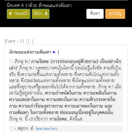
นิทเทศ 4 ว่าด้วย ลักษณะแห่งตัณหา
ก่อนหน้า
ถัดไป
ค้นหา
สารบัญ
[
Font :
15 ]
|
|
ลักษณะแห่งกามตัณหา
|
ภิกษุ ท.!
ภามโยคะ (การประกอบอยู่ด้วยกาม) เป็นอย่างไร
เล่า?
ภิกษุ ท.! บุคคลบางคนในโลกนี้ ย่อมไม่รู้แจ้งชัด ตามที่เป็น
จริง ซึ่งความก่อขึ้นแห่งกามทั้งหลาย ซึ่งความดับไปแห่งกามทั้ง
หลาย ซึ่งรสอร่อยแห่งกามทั้งหลาย ซึ่งโทษแห่งกามทั้งหลาย
และซึ่งอุบายเครื่องออกพ้นไปได้จากกามทั้งหลาย. ภิกษุ ท.! เมื่อ
เขาไม่รู้อยู่อย่างนั้น,
ความกำหนัดในกาม ความเพลินในกาม
ความเสน่หาในกาม ความสยบในกาม ความหิวกระหายใน
กาม ความเร่าร้อนเพราะกาม ความเมาหมกในกาม และ
กามตัณหา ในกามทั้งหลาย ย่อมนอนเนื่องอยู่ในบุคคลนั้น.
ภิกษุ ท. นี้ เราเรียกว่า
กามโยคะ
, ดังนี้แล.
- จตุกฺก. อํ.
๒๑/๑๓/๑๐
.