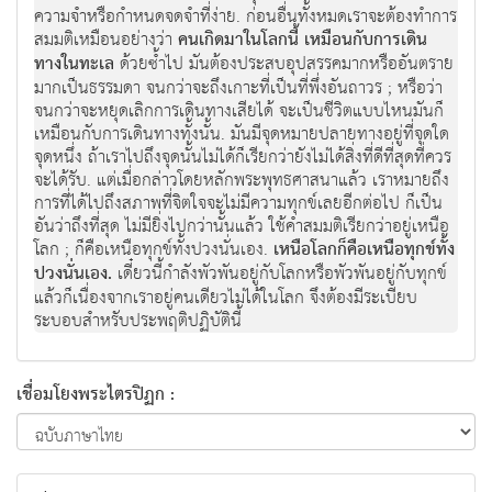
ความจำหรือกำหนดจดจำที่ง่าย. ก่อนอื่นทั้งหมดเราจะต้องทำการ
สมมติเหมือนอย่างว่า
คนเกิดมาในโลกนี้ เหมือนกับการเดิน
ทางในทะเล
ด้วยซ้ำไป มันต้องประสบอุปสรรคมากหรืออันตราย
มากเป็นธรรมดา จนกว่าจะถึงเกาะที่เป็นที่พึ่งอันถาวร ; หรือว่า
จนกว่าจะหยุดเลิกการเดินทางเสียได้ จะเป็นชีวิตแบบไหนมันก็
เหมือนกับการเดินทางทั้งนั้น. มันมีจุดหมายปลายทางอยู่ที่จุดใด
จุดหนึ่ง ถ้าเราไปถึงจุดนั้นไม่ได้ก็เรียกว่ายังไม่ได้สิ่งที่ดีที่สุดที่ควร
จะได้รับ. แต่เมื่อกล่าวโดยหลักพระพุทธศาสนาแล้ว เราหมายถึง
การที่ได้ไปถึงสภาพที่จิตใจจะไม่มีความทุกข์เลยอีกต่อไป ก็เป็น
อันว่าถึงที่สุด ไม่มียิ่งไปกว่านั้นแล้ว ใช้คำสมมติเรียกว่าอยู่เหนือ
โลก ; ก็คือเหนือทุกข์ทั้งปวงนั่นเอง.
เหนือโลกก็คือเหนือทุกข์ทั้ง
ปวงนั่นเอง.
เดี๋ยวนี้กำลังพัวพันอยู่กับโลกหรือพัวพันอยู่กับทุกข์
แล้วก็เนื่องจากเราอยู่คนเดียวไม่ได้ในโลก จึงต้องมีระเบียบ
ระบอบสำหรับประพฤติปฏิบัตินี้
เชื่อมโยงพระไตรปิฏก :