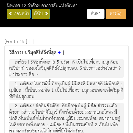
นิทเทศ 12 ว่าด้วย อาการดับแห่งตัณหา
ก่อนหน้า
ถัดไป
ค้นหา
สารบัญ
[
Font :
15 ]
|
|
วิธีการบ่มวิมุตติให้ถึงที่สุด
|
เมฆิยะ ! ธรรมทั้งหลาย 5 ประการ เป็นไปเพื่อความสุกรอบ
(ปริปาก) ของเจโตวิมุตติที่ยังไม่สุกรอบ. 5 ประการอย่างไรเล่า ?
5 ประการ คือ :-
1. เมฆิยะ! ในกรณีนี้ ภิกษุเป็นผู้
มีมิตรดี
มีสหายดี มีเพื่อนดี :
เมฆิยะ ! นี้เป็นธรรมข้อ 1 เป็นไปเพื่อความสุกรอบของเจโตวิมุตติ
ที่ยังไม่สุกรอบ.
2. เมฆิยะ ! ข้ออื่นยังมีอีก, คือภิกษุเป็นผู้
มีศีล
สำรวมแล้ว
ด้วยการสำรวมในปาติโมกข์ ถึงพร้อมด้วยมรรยาทและโคจร มี
ปกติเห็นเป็นภัยในโทษทั้งหลายแม้มีประมาณน้อย สมาทานอยู่
ในสิกขาบททั้งหลาย : เมฆิยะ ! นี้เป็นธรรมข้อที่ 2 เป็นไปเพื่อ
ความสุกรอบของเจโตวิมุตติที่ยังไม่สุกรอบ.