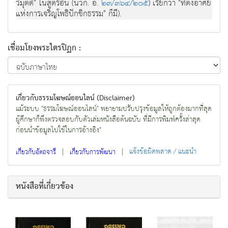
วิมุตติ" ในสูตรอื่น (นวก. อํ.
๒๓/๓๖๔/๒๐๕
) เรียกว่า "ที่ตั้งอาศัย
แห่งการเจริญโพธิปักขิกธรรม" ก็มี).
เชื่อมโยงพระไตรปิฏก :
เกี่ยวกับธรรมโฆษณ์ออนไลน์ (Disclaimer)
แม้ระบบ "ธรรมโฆษณ์ออนไลน์" พยายามปรับปรุงข้อมูลให้ถูกต้องมากที่สุด
ผู้ศึกษาก็พึงตรวจสอบกับตัวเล่มหนังสือต้นฉบับ ที่มีการพิมพ์ครั้งล่าสุด
ก่อนนำข้อมูลไปใช้ในการอ้างอิง"
|
|
แจ้งข้อผิดพลาด / แนะนำ
เกี่ยวกับอัตถจารี
เกี่ยวกับการพัฒนา
หนังสือที่เกี่ยวข้อง