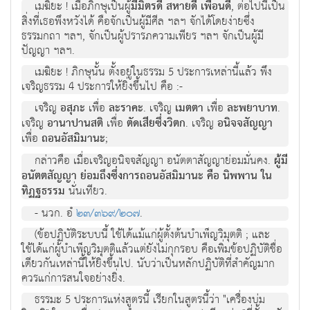
เมฆิยะ ! เมื่อภิกษุเป็นผู้
มีมิตรดี สหายดี เพื่อนดี
, ต่อไปนี้เป็น
สิ่งที่เธอพึงหวังได้ คือจักเป็นผู้มีศีล ฯลฯ จักได้โดยง่ายซึ่ง
ธรรมกถา ฯลฯ, จักเป็นผู้ปรารภความเพียร ฯลฯ จักเป็นผู้มี
ปัญญา ฯลฯ.
เมฆิยะ ! ภิกษุนั้น ตั้งอยู่ในธรรม 5 ประการเหล่านี้แล้ว พึง
เจริญธรรม 4 ประการให้ยิ่งขึ้นไป คือ :-
เจริญ
อสุภะ
เพื่อ
ละราคะ
. เจริญ
เมตตา
เพื่อ
ละพยาบาท
.
เจริญ
อานาปานสติ
เพื่อ
ตัดเสียซึ่งวิตก
. เจริญ
อนิจจสัญญา
เพื่อ
ถอนอัสมิมานะ
;
กล่าวคือ เมื่อเจริญอนิจจสัญญา อนัตตาสัญญาย่อมมั่นคง.
ผู้มี
อนัตตสัญญา ย่อมถึงซึ่งการถอนอัสมิมานะ คือ นิพพาน ใน
ทิฏฐธรรม
นั่นเทียว.
- นวก. อํ
๒๓/๓๖๙/๒๐๗
.
(ข้อปฏิบัติระบบนี้ ใช้ได้แม้แก่ผู้ตั้งต้นบำเพ็ญวิมุตติ ; และ
ใช้ได้แก่ผู้บำเพ็ญวิมุตติแล้วแต่ยังไม่กุกรอบ คือเพิ่มข้อปฏิบัติชื่อ
เดียวกันเหล่านี้ให้ยิ่งขึ้นไป. นับว่าเป็นหลักปฏิบัติที่สำคัญมาก
ควรแก่การสนใจอย่างยิ่ง.
ธรรมะ 5 ประการแห่งสูตรนี้ เรียกในสูตรนี้ว่า "เครื่องบ่ม