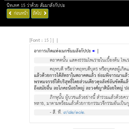
นิทเทศ 15 ว่าด้วย สัมมาสังกัปปะ
ก่อนหน้า
ถัดไป
[
Font :
15 ]
|
|
อาการเกิดแห่งเนกขัมมสังกัปปะ
|
ตถาคตนั้น แสดงธรรมไพเราะในเบื้องต้น ไพเราะ
คฤหบดี หรือว่าคฤหบดีบุตร หรือบุคคลผู้เกิดแ
แล้วด้วยการได้สัทธาในตถาคตแล้ว ย่อมพิจารณาแล้วเห
พรหมจรรย์ให้บริสุทธิ์โดยส่วนเดียวดุจสังข์อันขัดดีแ
ถึงสมัยอื่น ละโภคะน้อยใหญ่ ละวงศ์ญาติน้อยใหญ่ 
ภิกษุนั้น ผู้บวชแล้วอย่างนี้ สำรวมแล้วด้
หลาย, มาตามพร้อมแล้วด้วยกายกรรมวจีกรรมอันเป็นกุศล,
- สี. ที.
๙/๘๒/๑๐๒
.