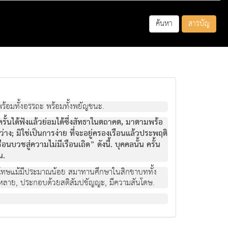
ค้นหา
สารบัญ
พร้อมทั้งอรรถะ พร้อมทั้งพยัญชนะ.
ครั้นได้ฟังแล้วย่อมได้ซึ่งสัทธาในตถาคต, มาตามพร้อ
ง; มิใช่เป็นการง่าย ที่จะอยู่ครองเรือนแล้วประพฤติ
วชสู่ความไม่มีเรือนเถิด” ดังนี้. บุคคลนั้น ครั้น
น.
ยในโทษแม้มีประมาณน้อย สมาทานศึกษาในสิกขาบททั้ง
ทั้งหลาย, ประกอบด้วยสติสัมปชัญญะ, มีความสันโดษ.