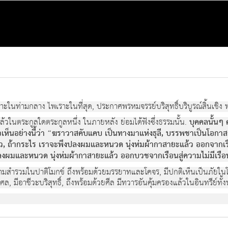
ในท่ามกลาง ไพเราะในที่สุด, ประกาศพรหมจรรย์บริสุทธิ์บริบูรณ์สิ้นเชิง 
ล้วในตระกูลใดตระกูลหนึ่ง ในภายหลัง ย่อมได้ฟังซึ่งธรรมนั้น.
บุคคลนั้นๆ 
็นอย่างนี้ว่า “ฆราวาสคับแคบ เป็นทางมาแห่งธุลี, บรรพชาเป็นโอกาสว่า
ล้ว, ถ้ากระไร เราจะพึงปลงผมและหนวด นุ่งห่มผ้ากาสายะแล้ว ออกจากเรือนบ
ปลงผมและหนวด นุ่งห่มผ้ากาสายะแล้ว ออกบวชจากเรือนสู่ความไม่มีเรือ
วยความสำรวมในปาติโมกข์ ถึงพร้อมด้วยมรรยาทและโคจร, มีปกติเห็นเป็นภั
 มีอาชีวะบริสุทธิ์, ถึงพร้อมด้วยศีล มีทวารอันคุ้มครองแล้วในอินทรีย์