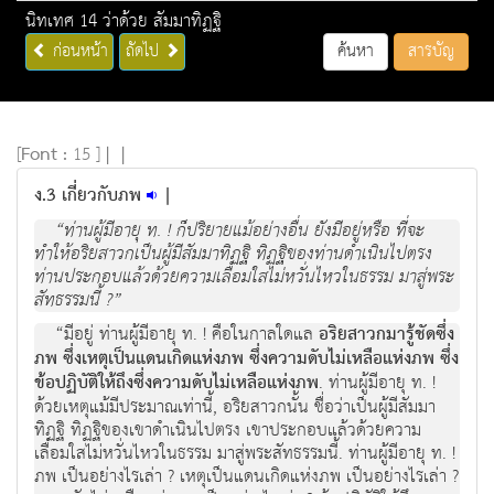
นิทเทศ 14 ว่าด้วย สัมมาทิฏฐิ
ก่อนหน้า
ถัดไป
ค้นหา
สารบัญ
[
Font :
15 ]
|
|
ง.3 เกี่ยวกับภพ
|
“ท่านผู้มีอายุ ท. ! ก็ปริยายแม้อย่างอื่น ยังมีอยู่หรือ ที่จะ
ทำให้อริยสาวกเป็นผู้มีสัมมาทิฏฐิ ทิฏฐิของท่านดำเนินไปตรง
ท่านประกอบแล้วด้วยความเลื่อมใสไม่หวั่นไหวในธรรม มาสู่พระ
สัทธรรมนี้ ?”
“มีอยู่ ท่านผู้มีอายุ ท. ! คือในกาลใดแล
อริยสาวกมารู้ชัดซึ่ง
ภพ ซึ่งเหตุเป็นแดนเกิดแห่งภพ ซึ่งความดับไม่เหลือแห่งภพ ซึ่ง
ข้อปฏิบัติให้ถึงซึ่งความดับไม่เหลือแห่งภพ
. ท่านผู้มีอายุ ท. !
ด้วยเหตุแม้มีประมาณเท่านี้, อริยสาวกนั้น ชื่อว่าเป็นผู้มีสัมมา
ทิฏฐิ ทิฏฐิของเขาดำเนินไปตรง เขาประกอบแล้วด้วยความ
เลื่อมใสไม่หวั่นไหวในธรรม มาสู่พระสัทธรรมนี้. ท่านผู้มีอายุ ท. !
ภพ เป็นอย่างไรเล่า ? เหตุเป็นแดนเกิดแห่งภพ เป็นอย่างไรเล่า ?