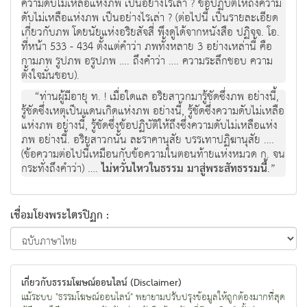
ความดับไม่เหลือแห่งภพ เป็นอย่างไรเล่า ? ข้อปฏิบัติให้ถึงความ
ดับไม่เหลือแห่งภพ เป็นอย่างไรเล่า ? (ต่อไปนี้ เป็นรายละเอียด
เกี่ยวกับภพ โดยนัยแห่งอริยสัจสี่ พึงดูได้จากหนังสือ ปฏิจจ. โอ.
ที่หน้า 533 - 434 ตั้งแต่คำว่า ภพทั้งหลาย 3 อย่างเหล่านี้ คือ
กามภพ รูปภพ อรูปภพ …. ถึงคำว่า …. ความระลึกชอบ ความ
ตั้งใจมั่นชอบ).
“ท่านผู้มีอายุ ท. ! เมื่อใดแล อริยสาวกมารู้ชัดซึ่งภพ อย่างนี้,
รู้ชัดซึ่งเหตุเป็นแดนเกิดแห่งภพ อย่างนี้, รู้ชัดซึ่งความดับไม่เหลือ
แห่งภพ อย่างนี้, รู้ชัดซึ่งข้อปฏิบัติให้ถึงซึ่งความดับไม่เหลือแห่ง
ภพ อย่างนี้. อริยสาวกนั้น ละราคานุสัย บรรเทาปฏิฆานุสัย ….
(ข้อความต่อไปนี้เหมือนกับข้อความในตอนท้ายแห่งหมวด ก. จน
กระทั่งถึงคำว่า) ….
ไม่หวั่นไหวในธรรม มาสู่พระสัทธรรมนี้
.”
เชื่อมโยงพระไตรปิฏก :
เกี่ยวกับธรรมโฆษณ์ออนไลน์ (Disclaimer)
แม้ระบบ "ธรรมโฆษณ์ออนไลน์" พยายามปรับปรุงข้อมูลให้ถูกต้องมากที่สุด