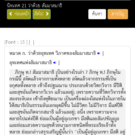
นิทเทศ 21 ว่าด้วย สัมมาสมาธิ
ก่อนหน้า
ถัดไป
ค้นหา
สารบัญ
[
Font :
15 ]
|
|
หมวด ก. ว่าด้วยอุทเทศ วิภาคของสัมมาสมาธิ
|
อุทเทศแห่งสัมมาสมาธิ
|
ภิกษุ ท.! สัมมาสมาธิ เป็นอย่างไรเล่า ? ภิกษุ ท.! ภิกษุใน
กรณีนี้ สงัดแล้วจากกามทั้งหลาย สงัดแล้วจากธรรมที่เป็น
อกุศลทั้งหลาย เข้าถึงปฐมฌาน ประกอบด้วยวิตกวิจาร มีปีติ
และสุขอันเกิดจากวิเวก แล้วแลอยู่; เพราะความที่วิตกวิจารทั้ง
สองระงับลง เข้าถึงทุติยฌาน เป็นเครื่องผ่องใสแห่งใจในภายใน
ให้สมาธิเป็นธรรมอันเอกผุดมีขึ้น ไม่มีวิตก ไม่มีวิจาร มีแต่ปีติ
และสุขอันเกิดจากสมาธิ แล้วแลอยู่; อนึ่ง เพราะความจาง
คลายไปแห่งปีติ ย่อมเป็นผู้อยู่อุเบกขา มีสติและสัมปชัญญะ
และย่อมเสวยความสุขด้วยนามกายชนิดที่พระอริยเจ้าทั้ง
หลาย ย่อมกล่าวสรรเสริญผู้นั้นว่า “เป็นผู้อยู่อุเบกขา มีสติ อยู่