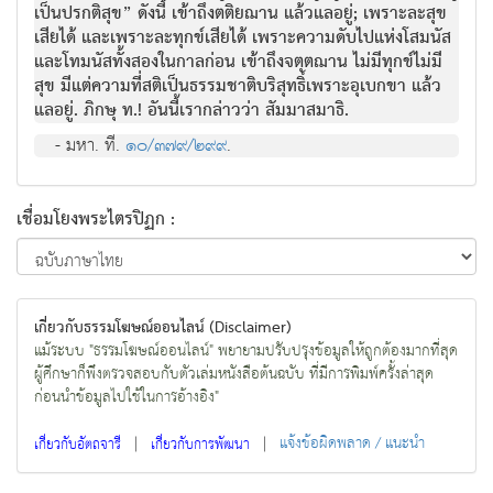
เป็นปรกติสุข” ดังนี้ เข้าถึงตติยฌาน แล้วแลอยู่; เพราะละสุข
เสียได้ และเพราะละทุกข์เสียได้ เพราะความดับไปแห่งโสมนัส
และโทมนัสทั้งสองในกาลก่อน เข้าถึงจตุตฌาน ไม่มีทุกข์ไม่มี
สุข มีแต่ความที่สติเป็นธรรมชาติบริสุทธิ์เพราะอุเบกขา แล้ว
แลอยู่. ภิกษุ ท.! อันนี้เรากล่าวว่า สัมมาสมาธิ.
- มหา. ที.
๑๐/๓๗๙/๒๙๙
.
เชื่อมโยงพระไตรปิฏก :
เกี่ยวกับธรรมโฆษณ์ออนไลน์ (Disclaimer)
แม้ระบบ "ธรรมโฆษณ์ออนไลน์" พยายามปรับปรุงข้อมูลให้ถูกต้องมากที่สุด
ผู้ศึกษาก็พึงตรวจสอบกับตัวเล่มหนังสือต้นฉบับ ที่มีการพิมพ์ครั้งล่าสุด
ก่อนนำข้อมูลไปใช้ในการอ้างอิง"
|
|
แจ้งข้อผิดพลาด / แนะนำ
เกี่ยวกับอัตถจารี
เกี่ยวกับการพัฒนา