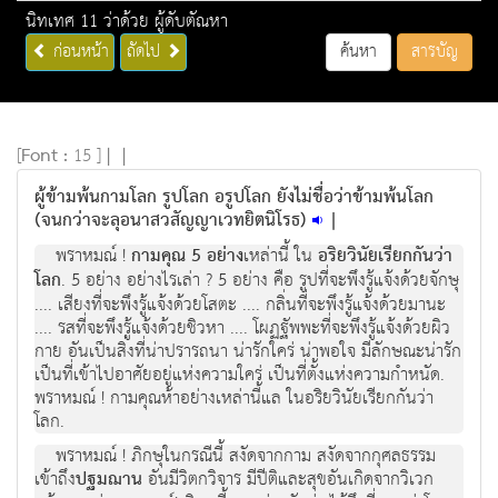
นิทเทศ 11 ว่าด้วย ผู้ดับตัณหา
ก่อนหน้า
ถัดไป
ค้นหา
สารบัญ
[
Font :
15 ]
|
|
ผู้ข้ามพ้นกามโลก รูปโลก อรูปโลก ยังไม่ชื่อว่าข้ามพ้นโลก
(จนกว่าจะลุอนาสวสัญญาเวทยิตนิโรธ)
|
พราหมณ์ !
กามคุณ 5 อย่าง
เหล่านี้ ใน
อริยวินัยเรียกกันว่า
โลก
. 5 อย่าง อย่างไรเล่า ? 5 อย่าง คือ รูปที่จะพึงรู้แจ้งด้วยจักษุ
.... เสียงที่จะพึงรู้แจ้งด้วยโสตะ .... กลิ่นที่จะพึงรู้แจ้งด้วยมานะ
.... รสที่จะพึงรู้แจ้งด้วยชิวหา .... โผฏฐัพพะที่จะพึงรู้แจ้งด้วยผิว
กาย อันเป็นสิ่งที่น่าปรารถนา น่ารักใคร่ น่าพอใจ มีลักษณะน่ารัก
เป็นที่เข้าไปอาศัยอยู่แห่งความใคร่ เป็นที่ตั้งแห่งความกำหนัด.
พราหมณ์ ! กามคุณห้าอย่างเหล่านี้แล ในอริยวินัยเรียกกันว่า
โลก.
พราหมณ์ ! ภิกษุในกรณีนี้ สงัดจากกาม สงัดจากกุศลธรรม
เข้าถึง
ปฐมฌาน
อันมีวิตกวิจาร มีปีติและสุขอันเกิดจากวิเวก