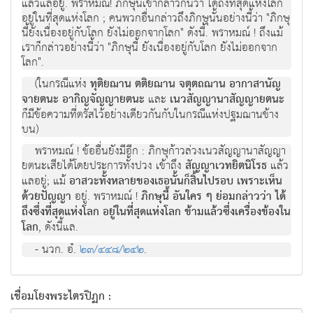
แล้วแลอยู่. พราหมณ์! ภิกษุนี้เขากล่าวกันว่า ได้ถึงที่สุดแห่งโลก
อยู่ในที่สุดแห่งโลก ; คนพวกอื่นกล่าวถึงภิกษุนั้นอย่างนี้ว่า "ภิกษุ
นี้ยังเนื่องอยู่กับโลก ยังไม่ออกจากโลก" ดังนี้. พราหมณ์ ! ถึงแม้
เราก็กล่าวอย่างนี้ว่า "ภิกษุนี้ ยังเนื่องอยู่กับโลก ยังไม่ออกจาก
โลก".
(ในกรณีแห่ง
ทุติยฌาน ตติยฌาน จตุตถฌาน อากาสานัญ
จายตนะ อากิญจัญญายตนะ
และ
เนวสัญญานาสัญญายตนะ
ก็มีข้อความที่ตรัสไว้อย่างเดียวกันกับในกรณีแห่งปฐมฌานข้าง
บน)
พราหมณ์ ! ข้ออื่นยังมีอีก : ภิกษุก้าวล่วงเนวสัญญานาสัญญา
ยตนะเสียได้โดยประการทั้งปวง เข้าถึง
สัญญาเวทยิตนิโรธ
แล้ว
แลอยู่; แม้
อาสวะทั้งหลายของเธอนั้นก็สิ้นไปรอบ เพราะเห็น
ด้วยปัญญา
อยู่. พราหมณ์ !
ภิกษุนี้ อันใคร ๆ ย่อมกล่าวว่า ได้
ถึงซึ่งที่สุดแห่งโลก อยู่ในที่สุดแห่งโลก ข้ามแล้วซึ่งเครื่องข้องใน
โลก
, ดังนี้แล.
- นวก. อํ.
๒๓/๔๔๘/๒๔๒
.
เชื่อมโยงพระไตรปิฏก :