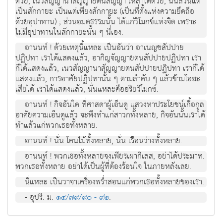
ด้วย, เนวสัญญานาสัญญายตนสัญญา เหล่าใดด้วย, นั่นล้วนแต่
เป็นสักกายะ เป็นแต่เพียงสักกายะ (เป็นที่ตั้งแห่งความยึดถือ
ด้วยอุปาทาน) ; ส่วนอมตธรรมนั้น ได้แก่วิโมกข์แห่งจิต เพราะ
ไม่มีอุปาทานในสักกายะนั้น ๆ นี่เอง.
อานนท์ ! ด้วยเหตุนี้แหละ เป็นอันว่า อาเนญชสัปปาย
ปฏิปทา เราได้แสดงแล้ว, อากิญจัญญายตนสัปปายปฏิปทา เรา
ก็ได้แสดงแล้ว, เนวสัญญานาสัญญายตนสัปปายปฏิปทา เราก็ได้
แสดงแล้ว, การอาศัยปฏิปทานั้น ๆ ตามลำดับ ๆ แล้วข้ามโอฆะ
เสียได้ เราได้แสดงแล้ว, นั่นแหละคืออริยวิโมกข์.
อานนท์ ! กิจอันใด ที่ศาสดาผู้เอ็นดู แสวงหาประโยชน์เกื้อกูล
อาศัยความเอ็นดูแล้ว จะพึงทำแก่สาวกทั้งหลาย, กิจอันนั้นเราได้
ทำแล้วแก่พวกเธอทั้งหลาย.
อานนท์ ! นั่น โคนไม้ทั้งหลาย, นั่น เรือนว่างทั้งหลาย.
อานนท์ ! พวกเธอทั้งหลายจงเพียรเผากิเลส, อย่าได้ประมาท.
พวกเธอทั้งหลาย อย่าได้เป็นผู้ที่ต้องร้อนใจ ในภายหลังเลย.
นี่แหละ เป็นวาจาเครื่องพร่ำสอนแก่พวกเธอทั้งหลายของเรา.
- อุปริ. ม.
๑๔/๗๙/๙๐ - ๙๒
.