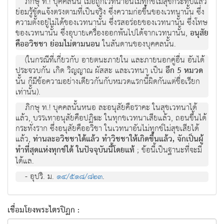
ภิกษุ ท.! บุคคลนั้น เมื่อถูกเวทนาอันไม่ทุกข์ไม่สุขกระทบแล้ว
ย่อมรู้ชัดแจ้งตรงตามที่เป็นจริง ซึ่งความก่อขึ้นของเวทนานั้น ซึ่ง
ความตั้งอยู่ไม่ได้ของเวทนานั้น ซึ่งรสอร่อยของเวทนานั้น ซึ่งโทษ
ของเวทนานั้น ซึ่งอุบายเครื่องออกพ้นไปได้จากเวทนานั้น,
อนุสัย
คืออวิชชา ย่อมไม่ตามนอน
ในสันดานของบุคคลนั้น.
(ในกรณีที่เกี่ยวกับ อายตนะภายใน และภายนอกคู่อื่น อันได้
ประจวบกัน เกิด วิญญาณ ผัสสะ และเวทนา เป็น
อีก 5 หมวด
นั้น ก็มีข้อความอย่างเดียวกันกับหมวดแรกนี้ผิดกันแต่ชื่อเรียก
เท่านั้น).
ภิกษุ ท.! บุคคลนั้นหนอ ละอนุสัยคือราคะ ในสุขเวทนาได้
แล้ว, บรรเทาอนุสัยคือปฏิฆะ ในทุกขเวทนาเสียแล้ว, ถอนขึ้นได้
กระทั่งราก ซึ่งอนุสัยคืออวิชา ในเวทนาอันไม่ทุกข์ไม่สุขเสียได้
แล้ว,
ท่านละอวิชชาได้แล้ว ทำวิชชาให้เกิดขึ้นแล้ว, จักเป็นผู้
ทำที่สุดแห่งทุกข์ได้ ในปัจจุบันนี้โดยแท้
; ข้อนี้เป็นฐานะที่จะมี
ได้แล.
- อุปริ. ม.
๑๔/๕๑๘/๘๒๓
.
เชื่อมโยงพระไตรปิฏก :