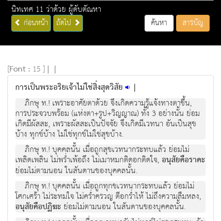
นิทเทศ 11 ว่าด้วย ผู้ดับตัณหา
ก่อนหน้า
ถัดไป
ค้นหา
สารบัญ
[
Font :
15 ]
|
|
การเป็นพระอริยเจ้าไม่ใช่สิ่งสุดวิสัย
|
ภิกษุ ท.! เพราะอาศัยตาด้วย จึงเกิดความรู้แจ้งทางตาขึ้น,
การประจวบพร้อม (แห่งตา+รูป+วิญญาณ) ทั้ง 3 อย่างนั้น ย่อม
เกิดมีผัสสะ, เพราะผัสสะเป็นปัจจัย จึงเกิดมีเวทนา อันเป็นสุข
บ้าง ทุกข์บ้าง ไม่ใช่ทุกข์ไม่ใช่สุขบ้าง.
ภิกษุ ท.! บุคคลนั้น เมื่อถูกสุขเวทนากระทบแล้ว ย่อมไม่
เพลิดเพลิน ไม่พร่ำเพ้อถึง ไม่เมาหมกติดอกติดใจ,
อนุสัยคือราคะ
ย่อมไม่ตามนอน ในสันดานของบุคคลนั้น.
ภิกษุ ท.! บุคคลนั้น เมื่อถูกทุกขเวทนากระทบแล้ว ย่อมไม่
โศกเศร้า ไม่ระทมใจ ไม่คร่ำครวญ ตีอกร่ำไห้ ไม่ถึงความลืมหลง,
อนุสัยคือปฏิฆะ
ย่อมไม่ตามนอน ในสันดานของบุคคลนั้น.