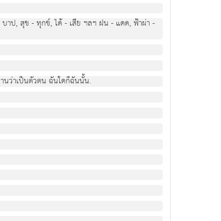
- บาป, สุข - ทุกข์, ได้ - เสีย ฯลฯ ฝน - แดด, ฟ้าผ่า -
พานว่าเป็นตัวตน ฉันใดก็ฉันนั้น.