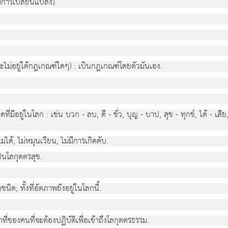
มีการเปลี่ยนแปลง).
าะไม่อยู่ใต้กฎเกณฑ์ใดๆ) : เป็นกฎเกณฑ์โดยตัวมันเอง.
่มีอยู่ในโลก : เช่น บวก - ลบ, ดี - ชั่ว, บุญ - บาป, สุข - ทุกข์, ได้ - เสี
่ได้, ไม่หมุนเวียน, ไม่มีการเกิดดับ.
ป็นโลกุตตรสุข.
นิด; ทั้งที่อัตภาพยังอยู่ในโลกนี้.
าที่ของคนที่จะต้องปฏิบัติเพื่อเข้าถึงโลกุตตรธรรม.