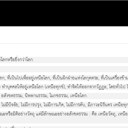
โลกหรือยิ่งกว่าโลก.
โลก, ที่เป็นไปเพื่ออยู่เหนือโลก, ที่เป็นฝักฝ่ายแห่งโลกุตตระ, ที่เป็นเครื่องข้
คือ ทำบุคคลให้อยู่เหนือโลก (เหนือทุกข์), ทำจิตให้ออกจากวัฏฏะ, โดยทั่วไป
 อสังขตธรรม, นิพพานธรรม, โมกขธรรม, เหนือโลก.
 ไม่มีปัจจัย, ไม่มีการปรุง, ไม่มีการเกิด, ไม่มีการดับ, มีภาวะนิรันดร เหนือทุก
ษณะหรือมิติอย่างวัตถุ แต่มีลักษณะอย่างอสังขตธรรม : คือ เหนือวัตถุ, เหนื