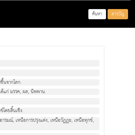
ค้นหา
สารบัญ
ามขึ้นจากโลก.
 ได้แก่ มรรค, ผล, นิพพาน.
ข์โดยสิ้นเชิง.
ออารมณ์, เหนือการปรุงแต่ง, เหนือวัฏฏะ, เหนือทุกข์,