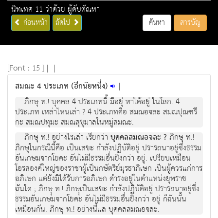
นิทเทศ 11 ว่าด้วย ผู้ดับตัณหา
ก่อนหน้า
ถัดไป
ค้นหา
สารบัญ
[
Font :
15 ]
|
|
สมณะ 4 ประเภท (อีกนัยหนึ่ง)
|
ภิกษุ ท.! บุคคล 4 ประเภทนี้ มีอยุ่ หาได้อยู่ ในโลก. 4
ประเภท เหล่าไหนเล่า ? 4 ประเภทคือ สมณอจละ สมณปุณฑรี
กะ สมณปทุมะ สมณสุขุมาลในหมู่สมณะ.
ภิกษุ ท.! อย่างไรเล่า เรียกว่า
บุคคลสมณอจละ ?
ภิกษุ ท.!
ภิกษุในกรณีนี้คือ เป็นเสขะ กำลังปฏิบัติอยู่ ปรารถนาอยู่ซึ่งธรรม
อันเกษมจากโยคะ อันไม่มีธรรมอื่นยิ่งกว่า อยู่. เปรียบเหมือน
โอรสองค์ใหญ่ของราชาผู้เป็นกษัตริย์มุรธาภิเษก เป็นผู้ควรแก่การ
อภิเษก แต่ยังมิได้รับการอภิเษก ดำรงอยู่ในตำแหน่งยุพราช
ฉันใด ; ภิกษุุ ท.! ภิกษุุเป็นเสขะ กำลังปฏิิบัติอยู่ ปรารถนาอยู่ซึ่ง
ธรรมอันเกษมจากโยคะ อันไม่มีธรรมอื่นยิ่งกว่า อยู่ ก็ฉันนั้น
เหมือนกัน. ภิกษุ ท.! อย่างนี้แล บุคคลสมณอจละ.