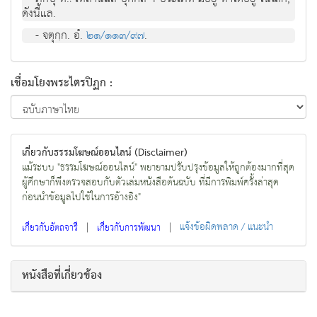
ดังนี้แล.
- จตุกฺก. อํ.
๒๑/๑๑๓/๙๗
.
เชื่อมโยงพระไตรปิฏก :
เกี่ยวกับธรรมโฆษณ์ออนไลน์ (Disclaimer)
แม้ระบบ "ธรรมโฆษณ์ออนไลน์" พยายามปรับปรุงข้อมูลให้ถูกต้องมากที่สุด
ผู้ศึกษาก็พึงตรวจสอบกับตัวเล่มหนังสือต้นฉบับ ที่มีการพิมพ์ครั้งล่าสุด
ก่อนนำข้อมูลไปใช้ในการอ้างอิง"
|
|
แจ้งข้อผิดพลาด / แนะนำ
เกี่ยวกับอัตถจารี
เกี่ยวกับการพัฒนา
หนังสือที่เกี่ยวข้อง