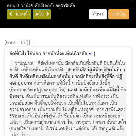
ตอน 1 ว่าด้วย สัตว์โลกกับจตุราริยสัจ
ก่อนหน้า
ถัดไป
ค้นหา
สารบัญ
[
Font :
15 ]
|
|
จิตที่ยังไม่ได้ฟอก ยากนักที่จะเห็นนิโรธสัจ
|
ราชกุมาร! …ก็สัตว์เหล่านั้น มีอาลัยเป็นที่มายินดี ยินดีแล้วใน
อาลัย เพลิดเพลินแล้วในอาลัย.
สําหรับสัตว์ผู้มีทีอาลัยเป็นที่มา
ยินดี ยินดีเพลิดเพลินในอาลัยนั้น ยากนักที่จะเห็นสิ่งนี้คือ ปฏิ
จจสมุปบาท
กล่าวคือความที่สิ่งนี้ ๆ เป็นปัจจัยแก่สิ่งนี้ๆ
(อิทปฺปจฺจยตาปฏิจฺจสมุปฺปาโท);
และยากนักที่จะเห็นแม้สิ่งนี้
คือ
นิพพาน
อันเป็นธรรมเป็นที่สงบระงับแห่งสังขารทั้งปวง เป็น
ธรรมอันสลัด คืนซึ่งอุปธิทั้งปวง เป็นที่สิ้นไปแห่งตัณหา เป็น
ความจางคลาย เป็นความดับ ไม่เหลือแห่งทุกข์. หากเราพึงแสดง
ธรรมแล้วสัตว์อื่นไม่พึงรู้ทั่วถึง ข้อนั้นจัก เป็นความเหนื่อยเปล่า
แก่เรา, เป็นความลําบากแก่เรา. โอ, ราชกุมาร ! คาถา อันน่าเศร้า
(อนจฺฉริยา) เหล่านี้ ที่เราไม่เคยฟังมาแต่ก่อน ได้ปรากฏแจ่มแจ้ง
แก่เราว่า : -