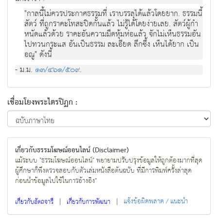
"กาลนี้ไม่ควรประกาศธรรมที่ เราบรรลุได้แล้วโดยยาก. ธรรมนี้
สัตว์ ที่ถูกราคะโทสะปิดกั้นแล้ว ไม่รู้ได้โดยง่ายเลย. สัตว์ผู้กํา
หนัดแล้วด้วย ราคะอันความมืดหุ้มห่อแล้ว จักไม่เห็นธรรมอัน
ไปทวนกระแส อันเป็นธรรม ละเอียด ลึกซึ้ง เห็นได้ยาก เป็น
อณู" ดังนี้
- ม.ม.
๑๓/๔๖๑/๕๐๙
.
เชื่อมโยงพระไตรปิฏก :
เกี่ยวกับธรรมโฆษณ์ออนไลน์ (Disclaimer)
แม้ระบบ "ธรรมโฆษณ์ออนไลน์" พยายามปรับปรุงข้อมูลให้ถูกต้องมากที่สุด
ผู้ศึกษาก็พึงตรวจสอบกับตัวเล่มหนังสือต้นฉบับ ที่มีการพิมพ์ครั้งล่าสุด
ก่อนนำข้อมูลไปใช้ในการอ้างอิง"
|
|
แจ้งข้อผิดพลาด / แนะนำ
เกี่ยวกับอัตถจารี
เกี่ยวกับการพัฒนา