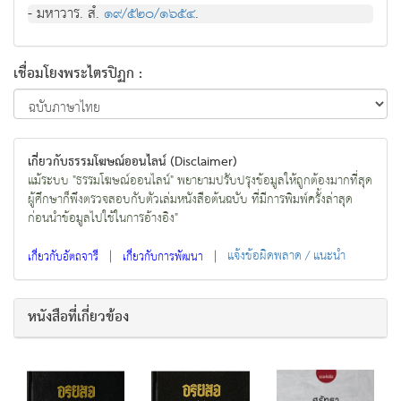
- มหาวาร. สํ.
๑๙/๕๒๐/๑๖๕๔
.
เชื่อมโยงพระไตรปิฏก :
เกี่ยวกับธรรมโฆษณ์ออนไลน์ (Disclaimer)
แม้ระบบ "ธรรมโฆษณ์ออนไลน์" พยายามปรับปรุงข้อมูลให้ถูกต้องมากที่สุด
ผู้ศึกษาก็พึงตรวจสอบกับตัวเล่มหนังสือต้นฉบับ ที่มีการพิมพ์ครั้งล่าสุด
ก่อนนำข้อมูลไปใช้ในการอ้างอิง"
|
|
แจ้งข้อผิดพลาด / แนะนำ
เกี่ยวกับอัตถจารี
เกี่ยวกับการพัฒนา
หนังสือที่เกี่ยวข้อง