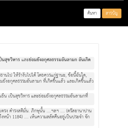
ค้นหา
สารบัญ
ป็นสุขวิหาร
และ
ย่อมยังอกุศลธรรมอันลามก อันเกิด
นตรธานไป ให้รำงับไปได้ โดยควรแก่ฐานะ, ข้อนี้ฉันใด,
ยังอกุศลธรรมอันลามก ที่เกิดขึ้นแล้ว และเกิดขึ้นแล้ว
งเย็น เป็นสุขวิหาร และย่อมยังอกุศลธรรมอันลามกที่
ายตรง ดำรงสติมั่น. ภิกษุนั้น ....ฯลฯ .... (ตรัสอานาปาน
ถึงหน้า 1184) .... เห็นความสลัดคืนอยู่เป็นประจำ จัก