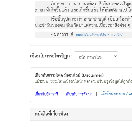
ภิกษุ ท. ! อานาปานสติสมาธิ อันบุคคลเจริญแ
ลามก ที่เกิดขึ้นแล้ว และเกิดขึ้นแล้ว ให้อันตรธานไป โ
(ข้อนี้สรุปความว่า อานาปานสติ เป็นเครื่อง
ประจำวันของตน อันเกิดมาแต่ความเบื่อระอาสิ่งต่าง ๆ
- มหาวาร. สํ.
๑๙/๔๐๗/๑๓๕๒ - ๑๓๕๔
.
เชื่อมโยงพระไตรปิฏก :
เกี่ยวกับธรรมโฆษณ์ออนไลน์ (Disclaimer)
แม้ระบบ "ธรรมโฆษณ์ออนไลน์" พยายามปรับปรุงข้อมูลให้ถูกต้องมา
|
|
แจ้งข้อผิดพลาด / 
เกี่ยวกับอัตถจารี
เกี่ยวกับการพัฒนา
หนังสือที่เกี่ยวข้อง