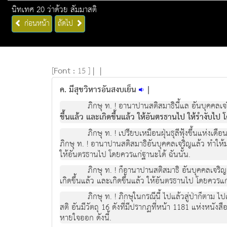
นิทเทศ 20 ว่าด้วย สัมมาสติ
ก่อนหน้า
ถัดไป
[
Font :
15 ]
|
|
ค. มีสุขวิหารอันสงบเย็น
|
ภิกษุ ท. ! อานาปานสติสมาธินี้แล อันบุคคลเ
ขึ้นแล้ว และเกิดขึ้นแล้ว ให้อันตรธานไป ให้รำงับไ
ภิกษุ ท. ! เปรียบเหมือนฝุ่นธุลีฟุ้งขึ้นแห่งเ
ภิกษุ ท. ! อานาปานสติสมาธิอันบุคคลเจริญแล้ว ทำให้ม
ให้อันตรธานไป โดยควรแก่ฐานะได้ ฉันนั้น.
ภิกษุ ท. ! ก็อานาปานสติสมาธิ อันบุคคลเจริญ
เกิดขึ้นแล้ว และเกิดขึ้นแล้ว ให้อันตรธานไป โดยควรแก
ภิกษุ ท. ! ภิกษุในกรณีนี้ ไปแล้วสู่ป่าก็ตาม ไ
สติ อันมีวัตถุ 16 ดังที่มีปรากฏที่หน้า 1181 แห่งหนัง
หายใจออก ดังนี้.