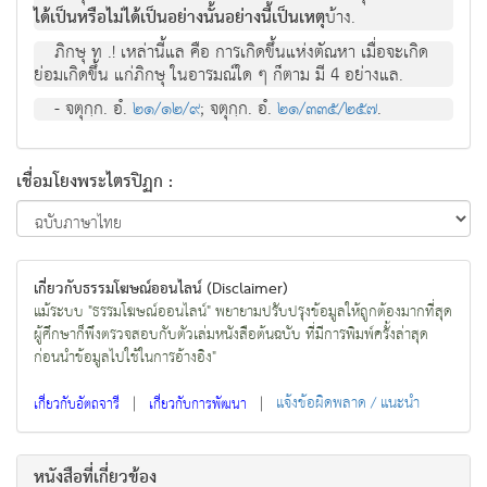
ได้เป็นหรือไม่ได้เป็นอย่างนั้นอย่างนี้เป็นเหตุ
บ้าง.
ภิกษุ ท .! เหล่านี้แล คือ การเกิดขึ้นแห่งตัณหา เมื่อจะเกิด
ย่อมเกิดขึ้น แก่ภิกษุ ในอารมณ์ใด ๆ ก็ตาม มี 4 อย่างแล.
- จตุกฺก. อํ.
๒๑/๑๒/๙
; จตุกฺก. อํ.
๒๑/๓๓๕/๒๕๗
.
เชื่อมโยงพระไตรปิฏก :
เกี่ยวกับธรรมโฆษณ์ออนไลน์ (Disclaimer)
แม้ระบบ "ธรรมโฆษณ์ออนไลน์" พยายามปรับปรุงข้อมูลให้ถูกต้องมากที่สุด
ผู้ศึกษาก็พึงตรวจสอบกับตัวเล่มหนังสือต้นฉบับ ที่มีการพิมพ์ครั้งล่าสุด
ก่อนนำข้อมูลไปใช้ในการอ้างอิง"
|
|
แจ้งข้อผิดพลาด / แนะนำ
เกี่ยวกับอัตถจารี
เกี่ยวกับการพัฒนา
หนังสือที่เกี่ยวข้อง