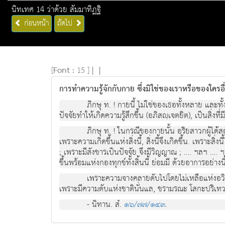
นิทเทศ 14 ว่าด้วย สัมมาทิฏฐิ
ก่อนหน้า
ถัดไป
[
Font :
15 ]
|
|
การทำความรู้จักกับกาย ซึ่งมิใช่ของเราหรือของใครอ
ภิกษุ ท. ! กายนี้ ไม่ใช่ของเธอทั้งหลาย และทั้งไ
ปัจจัยทำให้เกิดความรู้สึกขึ้น (อภิสญฺเจตยิต), เป็นสิ่งที่
ภิกษุ ท. ! ในกรณีของกายนั้น อริยสาวกผู้ได้สดั
เพราะความเกิดขึ้นแห่งสิ่งนี้, สิ่งนี้จึงเกิดขึ้น. เพราะสิ่งน
; เพราะมีสังขารเป็นปัจจัย จึงมีวิญญาณ ; …. ฯลฯ ….
ขึ้นพร้อมแห่งกองทุกข์ทั้งสิ้นนี้ ย่อมมี ด้วยอาการอย่างนี
เพราะความจางคลายดับไปโดยไม่เหลือแห่งอวิช
เพราะมีความดับแห่งชาตินั่นแล, ชรามรณะ โสกะปริเทวะทุ
- นิทาน. สํ.
๑๖/๗๗/๑๔๓
.