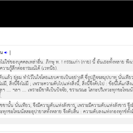
ื่น
|
ม่ใช่ของบุคคลเหล่าอื่น. ภิกษุ ท. ! กรรมเก่า (กาย) นี้ อันเธอทั้งหลาย พึงเห็นว
มีความรู้สึกต่ออารมณ์ได้ (เวทนีย).
บแล้ว ย่อม ทำไว้ในใจโดยแยบคายเป็นอย่างดี ซึ่งปฏิจจสมุปบาท นั่นเทียว ดังนี้ว
ี้ไม่มี, สิ่งนี้จึงไม่มี ; เพราะความดับไปแห่งสิ่งนี้, สิ่งนี้จึงดับไป : ข้อนี้ได้แ
 ฯลฯ …. ฯลฯ …. เพราะมีชาติเป็นปัจจัย, ชรามรณะ โสกะปริเทวะทุกขะโทมนั
้.
ชานั้น นั่นเทียว, จึงมีความดับแห่งสังขาร, เพราะมีความดับแห่งสังขาร 
กขะโทมนัสสะอุปายาสทั้งหลาย จึงดับสิ้น : ความดับลงแห่งกองทุกข์ทั้งสิ้นนี