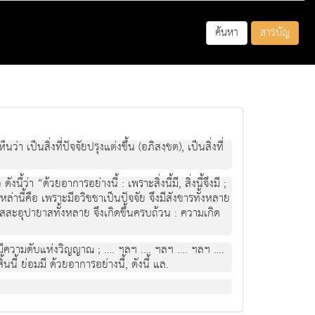
ค้นหา
สารบัญ
่า เป็นสิ่งที่ปัจจัยปรุงแต่งขึ้น (อภิสงฺขต), เป็นสิ่งที่
่า “ด้วยอาการอย่างนี้ : เพราะสิ่งนี้มี, สิ่งนี้จึงมี ;
ก่ส่ิงเหล่านี้คือ เพราะมีอวิชชาเป็นปัจจัย จึงมีสังขารทั้งหลาย
สสะอุปายาสทั้งหลาย จึงเกิดขึ้นครบถ้วน : ความเกิด
จึงมีความดับแห่งวิญญาณ ; …. ฯลฯ …. ฯลฯ …. ฯลฯ ….
้ ย่อมมี ด้วยอาการอย่างนี้, ดังนี้ แล.