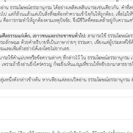
อ่าน ธรรมโฆษณ์อรรถานุกรม ได้อย่างเพลิดเพลินนาระเช่นเดียวกัน. คำที่ส
วไป แต่ก็ล้วนแล้วแต่เป็นสิ่งที่จะต้องทำความเข้าใจกันให้ถูกต้อง; เพื่อไม่ให้
ือการกระทำให้ถูกต้องตามเหตุปัจจัย; จึงมีชีวิตที่คละเคล้าอยู่กับความเ
ารสอนศีลธรรมแก่เด็ก, เยาวชนและประชาชนทั่วไป:
สามารถใช้ ธรรมโฆษณ์อรร
ลักษณะ ด้วยคำอธิบายที่เป็นภาษาง่ายๆ ธรรมดา; เพียงแต่ผู้ประสงค์ใช้ต
มและเพิ่มตัวอย่างได้เองโดยไม่ยากเลย.
มารถใช้คำแม่บทหรือข้อความต่างๆ ที่กล่าวไว้ ใน ธรรมโฆษณ์อรรถานุกร
สุด; เพราะถ้ายิ่งอ่านยิ่งใคร่ครวญ ก็จะยิ่งเห็นแง่มุมที่ชวนให้หยิบยกมาสาธ
ดกลุ่มหนึ่งดังกล่าวข้างต้น หากเพียงแต่ลองเปิดอ่าน ธรรมโฆษณ์อรรถานุกรม ด้