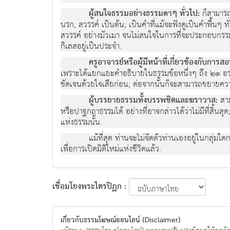
ผู้สนใจธรรมอย่างธรรมดาๆ ทั่วไป:
ก็สามารถ
นรก, สวรรค์ เป็นต้น; เป็นคำที่แม้จะฟังดูเป็นคำพื้นๆ ทั่
สวรรค์ อย่างมัวเมา จนไม่สนใจในการที่จะประกอบกรรม ค
กิเลสอยู่เป็นประจำ.
ครูอาจารย์หรือผู้มีหน้าที่เกี่ยวข้องกับก
เพราะได้แยกแยะคำอธิบายในธรรมข้อหนึ่งๆ ถึง ๒๑ อรรถ
ชัดเจนด้วยใจเสียก่อน; ต่อจากนั้นก็จะสามารถขยายควา
ผู้บรรยายธรรมทั้งบรรพชิตและฆราวาส:
สา
หรือปาฐกถาธรรมได้ อย่างที่อาจกล่าวได้ว่าไม่มีที่สิ้น
แห่งธรรมนั้น.
แม้ที่สุด ท่านจะไม่จัดตัวท่านเองอยู่ในกลุ่มใ
เพื่อการเปิดมิติใหม่แห่งชีวิตแล้ว.
เชื่อมโยงพระไตรปิฏก :
เกี่ยวกับธรรมโฆษณ์ออนไลน์ (Disclaimer)