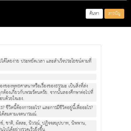
ค้นหา
สารบัญ
นไปได้โดยง่าย ประหยัดเวลา และสำเร็จประโยชน์ตามที่
ื่องของพุทธศาสนาหรือเรื่องของธรรมะ เป็นสิ่งที่ส่ง
ูกต้องเกี่ยวกับพระรัตนตรัย. จากนั้นลองศึกษาต่อไปที่
ตอบด้วยใจเอง.
ไร? ชีวิตนี้ต้องการอะไร? และการมีชีวิตอยู่นี้เพื่ออะไร?
ดไว้ได้สมตามเจตนารมณ์.
กข์, ชาติ, ผัสสะ, นิวรณ์, ปฏิจจสมุปบาท, นิพพาน,
ปได้อย่างรวดเร็วยิ่งขึ้น.