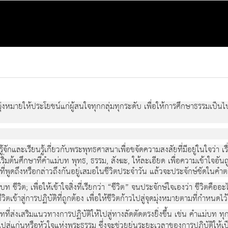
มุ่งหมายให้ประโยชน์แก่ผู้สนใจทุกกลุ่มทุกระดับ เพื่อให้การศึกษาธรรมเป็
้จักและเรียนรู้เกี่ยวกับพระพุทธศาสนาเพื่อขจัดความสงสัยที่มีอยู่ในใจว่า เร
่มต้นศึกษาที่คำแม่บท พุทธ, ธรรม, สังฆะ, ให้ละเอียด เพื่อความเข้าใจอันถ
ำที่พูดถึงหรือกล่าวถึงกันอยู่เสมอในชีวิตประจำวัน แล้วจะประจักษ์ชัดในคำ
บท ชีวิต; เพื่อให้เข้าใจสิ่งที่เรียกว่า “ชีวิต” จนประจักษ์ใจเองว่า ชีวิตคืออะ
ิตเข้าสู่การปฏิบัติที่ถูกต้อง เพื่อให้ชีวิตก้าวไปสู่จุดมุ่งหมายตามที่กำหน
ี่ส่งเสริมแนวทางการปฏิบัติให้ไปสู่ทางลัดตัดตรงยิ่งขึ้น เช่น คำแม่บท ทุ
ู่แก่นหรือหัวใจแห่งพระธรรม ซึ่งจะช่วยย่นระยะเวลาของการปฏิบัติให้เป็นไ