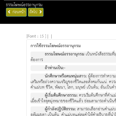
ธรรมโฆษณ์อรรถานุกรม
ก่อนหน้า
ถัดไป
[
Font :
15 ]
|
|
การใช้ธรรมโฆษณ์อรรถานุกรม
ธรรมโฆษณ์อรรถานุกรม
เป็นหนังสือธรรมที่
ต้องการ
ถ้าท่านเป็น:-
นักศึกษาหรือคนหนุ่มสาว:
ผู้ต้องการทำความรู
เสริมหรือถ่วงความเจริญของชีวิตและสังคมกันแน่. ควรเริ
คำแม่บท ชีวิต, พัฒนา, โลก, มนุษย์ เป็นต้น; อันเป็นค
ผู้เริ่มต้นศึกษาธรรม:
ควรเริ่มต้นศึกษาที่คำแม่
เมื่อเข้าใจจุดมุ่งหมายของชีวิตแล้ว ย่อมสามารถดำเนินชีว
ผู้กำลังปฏิบัติธรรม:
สามารถเลือกอ่านคำแม่บทท
อตัมมยตา เป็นต้น. คำแม่บทแต่ละคำให้คำอธิบายที่นำไปส