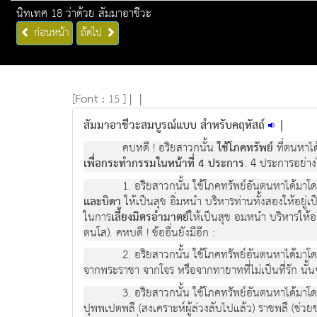
นิทเทศ 18 ว่าด้วย สัมมาอาชีวะ
ก่อนหน้า
ถัดไป
[
Font :
15 ]
|
|
สัมมาอาชีวะสมบูรณ์แบบ สำหรับคฤหัสถ์
|
คบหดี ! อริยสาวกนั้น
ใช้โภคทรัพย์
ที่ตนหาได
เพื่อกระทำกรรมในหน้าที่ 4 ประการ
. 4 ประการอย่างไ
1. อริยสาวกนั้น ใช้โภคทรัพย์อันตนหาได้มาโ
และบิดา
ให้เป็นสุข อิ่มหนำ บริหารท่านทั้งสองให้อยู่เ
ในการ
เลี้ยงมิตรอำมาตย์
ให้เป็นสุข อมหนำ บริหารให้อย
ตนโส). คหบดี ! ข้ออื่นยังมีอีก :
2. อริยสาวกนั้น ใช้โภคทรัพย์อันตนหาได้มาโ
จากพระราชา จากโจร หรือจากทายาทที่ไม่เป็นที่รัก นั้น
3. อริยสาวกนั้น ใช้โภคทรัพย์อันตนหาได้มาโ
ปุพพเปตพลี (สงเคราะห์ผู้ล่วงลับไปแล้ว) ราชพลี (ช่วย