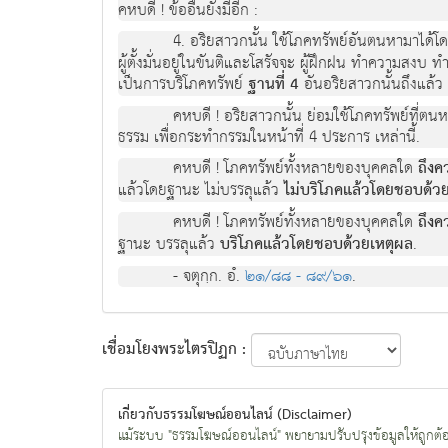
คหบดี ! ข้ออื่นยังมีอีก :
4. อริยสาวกนั้น ใช้โภคทรัพย์อันตนหามาได้โ
ผู้ตั้งมั่นอยู่ในขันติและโสรัจจะ ผู้ฝึกฝน ทำความสงบ
เป็นการบริโภคทรัพย์
ฐานที่ 4
อันอริยสาวกนั้นถึงแล้ว
คหบดี ! อริยสาวกนั้น ย่อมใช้โภคทรัพย์ที่ตน
ธรรม เพื่อกระทำกรรมในหน้าที่ 4 ประการ เหล่านี้.
คหบดี ! โภคทรัพย์ทั้งหลายของบุคคลใด
ถึงค
แล้วโดยฐานะ ไม่บรรลุแล้ว
ไม่บริโภคแล้วโดยชอบด้วย
คหบดี ! โภคทรัพย์ทั้งหลายของบุคคลใด
ถึงค
ฐานะ บรรลุแล้ว
บริโภคแล้วโดยชอบด้วยเหตุผล
.
- จตุกฺก. อํ.
๒๑/๘๘ - ๘๙/๖๑
.
เชื่อมโยงพระไตรปิฏก :
เกี่ยวกับธรรมโฆษณ์ออนไลน์ (Disclaimer)
แม้ระบบ "ธรรมโฆษณ์ออนไลน์" พยายามปรับปรุงข้อมูลให้ถูกต้องมา