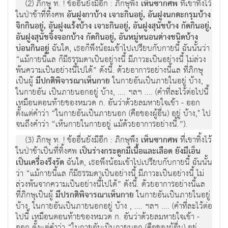
(2) ภิกษุ ท. ! ข้ออื่นยังมีอีก : ภิกษุพึง
เห็นซากศพ
ที่เขาทิ้งไว้
ในป่าช้าที่ทิ้งศพ
อันฝูงกาบ้าง เจาะกินอยู่, อันฝูงนกตะกรุมบ้าง
จิกกินอยู่, อันฝูงแร้งบ้าง เจาะกินอยู่, อันฝูงสุนัขบ้าง กัดกินอยู่,
อันฝูงสุนัขจิ้งจอกบ้าง กัดกินอยู่, อันหมู่หนอนต่างชนิดบ้าง
บ่อนกินอยู่
ฉันใด, เธอก็พึงน้อมเข้าไปเปรียบกับกายนี้ ฉันนั้นว่า
“แม้กายนี้แล ก็มีธรรมดาเป็นอย่างนี้ มีภาวะเป็นอย่างนี้ ไม่ล่วง
พ้นความเป็นอย่างนี้ไปได้” ดังนี้. ด้วยอาการอย่างนี้แล ที่ภิกษุ
เป็นผู้
มีปกติพิจารณาเห็นกาย
ในกายอันเป็นภายในอยู่ บ้าง,
ในกายอัน เป็นภายนอกอยู่ บ้าง, .... ฯลฯ .... (คำที่ละไว้ต่อไปนี้
เหมือนตอนท้ายของหมวด ก. อันว่าด้วยลมหายใจเข้า - ออก
ตั้งแต่คำว่า “ในกายอันเป็นภายนอก (คือของผู้อื่น) อยู่ บ้าง," ไป
จนถึงคำว่า “เห็นกายในกายอยู่ แม้ด้วยอาการอย่างนี้.”).
(3) ภิกษุ ท. ! ข้ออื่นยังมีอีก : ภิกษุพึง
เห็นซากศพ
ที่เขาทิ้งไว้
ในป่าช้าเป็นที่ทิ้งศพ
เป็นร่างกระดูกมีเนื้อและเลือด ยังมีเอ็น
เป็นเครื่องรึงรัด
ฉันใด, เธอพึงน้อมเข้าไปเปรียบกับกายนี้ ฉันนั้น
ว่า “แม้กายนี้แล ก็มีธรรมดาเป็นอย่างนี้ มีภาวะเป็นอย่างนี้ ไม่
ล่วงพ้นจากความเป็นอย่างนี้ไปได้” ดังนี้. ด้วยอาการอย่างนี้แล
ที่ภิกษุเป็นผู้
มีปรกติพิจารณาเห็นกาย
ในกายอันเป็นภายในอยู่
บ้าง, ในกายอันเป็นภายนอกอยู่ บ้าง , .... ฯลฯ .... (คำที่ละไว้ต่อ
ไปนี้ เหมือนตอนท้ายของหมวด ก. อันว่าด้วยลมหายใจเข้า -
ออก ตั้งแต่คำว่า “ในกายอันเป็นภายนอก (คือของผู้อื่น) อยู่