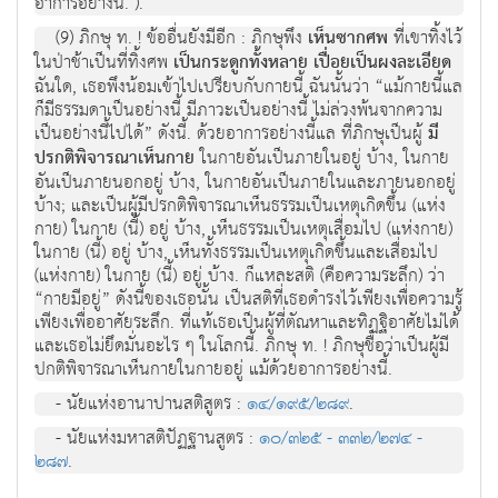
อาการอย่างนี้.").
(9) ภิกษุ ท. ! ข้ออื่นยังมีอีก : ภิกษุพึง
เห็นซากศพ
ที่เขาทิ้งไว้
ในป่าช้าเป็นที่ทิ้งศพ
เป็นกระดูกทั้งหลาย เปื่อยเป็นผงละเอียด
ฉันใด, เธอพึงน้อมเข้าไปเปรียบกับกายนี้ ฉันนั้นว่า “แม้กายนี้แล
ก็มีธรรมดาเป็นอย่างนี้ มีภาวะเป็นอย่างนี้ ไม่ล่วงพ้นจากความ
เป็นอย่างนี้ไปได้” ดังนี้. ด้วยอาการอย่างนี้แล ที่ภิกษุเป็นผู้
มี
ปรกติพิจารณาเห็นกาย
ในกายอันเป็นภายในอยู่ บ้าง, ในกาย
อันเป็นภายนอกอยู่ บ้าง, ในกายอันเป็นภายในและภายนอกอยู่
บ้าง; และเป็นผู้มีปรกติพิจารณาเห็นธรรมเป็นเหตุเกิดขึ้น (แห่ง
กาย) ในกาย (นี้) อยู่ บ้าง, เห็นธรรมเป็นเหตุเสื่อมไป (แห่งกาย)
ในกาย (นี้) อยู่ บ้าง, เห็นทั้งธรรมเป็นเหตุเกิดขึ้นและเสื่อมไป
(แห่งกาย) ในกาย (นี้) อยู่ บ้าง. ก็แหละสติ (คือความระลึก) ว่า
“กายมีอยู่” ดังนี้ของเธอนั้น เป็นสติที่เธอดำรงไว้เพียงเพื่อความรู้
เพียงเพื่ออาศัยระลึก. ที่แท้เธอเป็นผู้ที่ตัณหาและทิฏฐิอาศัยไม่ได้
และเธอไม่ยึดมั่นอะไร ๆ ในโลกนี้. ภิกษุ ท. ! ภิกษุชื่อว่าเป็นผู้มี
ปกติพิจารณาเห็นกายในกายอยู่ แม้ด้วยอาการอย่างนี้.
- นัยแห่งอานาปานสติสูตร :
๑๔/๑๙๕/๒๘๙
.
- นัยแห่งมหาสติปัฏฐานสูตร :
๑๐/๓๒๕ - ๓๓๒/๒๗๔ -
๒๘๗
.