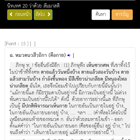
นิทเทศ 20 ว่าด้วย สัมมาสติ
ก่อนหน้า
ถัดไป
ค้นหา
สารบัญ
[
Font :
15 ]
|
|
ฉ. หมวดนวสีวถิกา (คือกาย)
|
ภิกษุ ท. ! ข้ออื่นยังมีอีก : (1) ภิกษุพึง
เห็นซากศพ
ที่เขาทิ้งไว้
ในป่าช้าที่ทิ้งศพ
ตายแล้ววันหนึ่งบ้าง ตายแล้วสองวันบ้าง ตาย
แล้วสามวันบ้าง กำลังขึ้นพอง มีสีเขียวน่าเกลียด มีหนองไหล
น่าเกลียด
ฉันใด, เธอจึงน้อมเข้าไปเปรียบกับกายนี้ฉันนั้นว่า
“แม้กายนี้แล ก็มีธรรมดาเป็นอย่างนี้ มีภาวะเป็นอย่างนี้ ไม่ล่วง
พ้นความเป็นอย่างนี้ไปได้” ดังนี้. ด้วยอาการอย่างนี้แล ที่ภิกษุ
เป็นผู้
มีปกติพิจารณาเห็นกาย
ในกายอันเป็นภายในอยู่ บ้าง,
ในกายอันเป็นภายนอกอยู่ บ้าง, .... ฯลฯ .... (คำที่ละไว้ต่อไปนี้
เหมือนตอนท้ายของหมวด ก. อันว่าด้วยลมหายใจเข้า - ออก
ตั้งแต่คำว่า “ในกายอันเป็นภายนอก (คือของผู้อื่น) อยู่ บ้าง,” ไป
จนถึงคำว่า “เห็นกายในกายอยู่ แม้ด้วยอาการอย่างนี้.”).