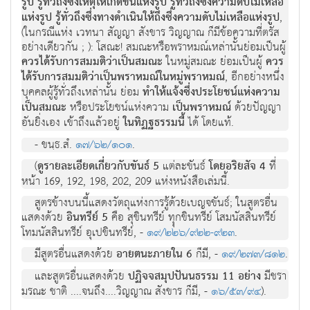
รูป รู้ทั่วถึงซึ่งเหตุให้เกิดขึ้นแห่งรูป รู้ทั่วถึงซึ่งความดับไม่เหลือ
แห่งรูป รู้ทั่วถึงซึ่งทางดำเนินให้ถึงซึ่งความดับไม่เหลือแห่งรูป
,
(ในกรณีแห่ง เวทนา สัญญา สังขาร วิญญาณ ก็มีข้อความที่ตรัส
อย่างเดียวกัน ; ): โสณะ! สมณะหรือพราหมณ์เหล่านั้นย่อมเป็นผู้
ควรได้รับการสมมติว่าเป็นสมณะ
ในหมู่สมณะ ย่อมเป็นผู้
ควร
ได้รับการสมมติว่าเป็นพราหมณ์ในหมู่พราหมณ์
, อีกอย่างหนึ่ง
บุคคลผู้รู้ทั่วถึงเหล่านั้น ย่อม
ทำให้แจ้งซึ่งประโยชน์แห่งความ
เป็นสมณะ
หรือประโยชน์แห่งความ
เป็นพราหมณ์
ด้วยปัญญา
อันยิ่งเอง เข้าถึงแล้วอยู่
ในทิฏฐธรรมนี้
ได้ โดยแท้.
- ขนฺธ.สํ.
๑๗/๖๒/๑๐๑
.
(
ดูรายละเอียดเกี่ยวกับขันธ์ 5
แต่ละขันธ์
โดยอริยสัจ 4
ที่
หน้า 169, 192, 198, 202, 209 แห่งหนังสือเล่มนี้.
สูตรข้างบนนี้แสดงวัตถุแห่งการรู้ด้วยเบญจขันธ์; ในสูตรอื่น
แสดงด้วย
อินทรีย์ 5
คือ สุขินทรีย์ ทุุกขินทรีย์ โสมนัสสินทรีย์
โทมนัสสินทรีย์ อุเปขินทรีย์, -
๑๙/๒๒๖/๙๒๒-๙๒๓
.
มีสูตรอื่นแสดงด้วย
อายตนะภายใน 6
ก็มี, -
๑๙/๒๗๓/๘๑๒
.
และสูตรอื่นแสดงด้วย
ปฏิจจสมุปปันนธรรม 11 อย่าง
มีชรา
มรณะ ชาติ ....จนถึง....วิญญาณ สังขาร ก็มี, -
๑๖/๕๓/๙๔
).