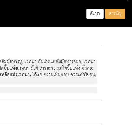
ค้นหา
สารบัญ
แตสัมผัสทางหู, เวทนา อันเกิดแตสัมผัสทางจมูก, เวทนา
ิดขึ้นแหงเวทนา
มีได เพราะความเกิดขึ้นแหง ผัสสะ;
เหลือแหงเวทนา,
ไดแก ความเห็นชอบ ความดําริชอบ;