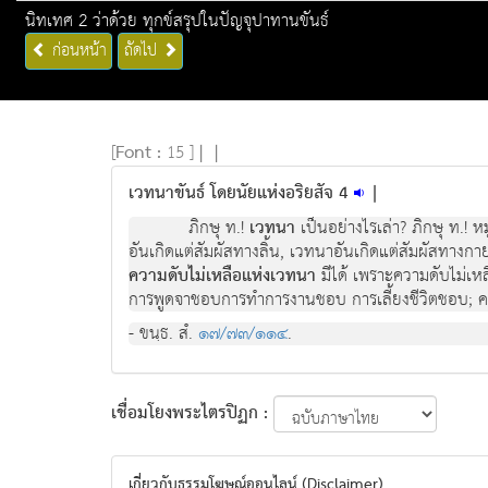
นิทเทศ 2 ว่าด้วย ทุกข์สรุปในปัญจุปาทานขันธ์
ก่อนหน้า
ถัดไป
[
Font :
15 ]
|
|
เวทนาขันธ์ โดยนัยแห่งอริยสัจ 4
|
ภิกษุ ท.!
เวทนา
เปนอยางไรเลา? ภิกษุ ท.! 
อันเกิดแตสัมผัสทางลิ้น, เวทนาอันเกิดแตสัมผัสทางกาย
ความดับไมเหลือแหงเวทนา
มีได เพราะความดับไมเหลื
การพูดจาชอบการทําการงานชอบ การเลี้ยงชีวิตชอบ; 
- ขนฺธ. สํ.
๑๗/๗๓/๑๑๔
.
เชื่อมโยงพระไตรปิฏก :
เกี่ยวกับธรรมโฆษณ์ออนไลน์ (Disclaimer)