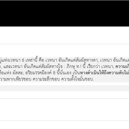
หมูแหงเวทนา 6 เหลานี้ คือ เวทนา อันเกิดแตสัมผัสทางตา, เวทนา อันเกิด
, และเวทนา อันเกิดแตสัมผัสทางใจ : ภิกษุ ท.! นี้ เรียกวา เวทนา;
ความเก
อแหง ผัสสะ; อริยมรรคมีองค 8 นี้นั่นเอง เปน
ทางดําเนินใหถึงความดับไม
ความพากเพียรชอบ ความระลึกชอบ ความตั้งใจมั่นชอบ.