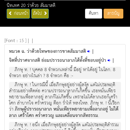
นิทเทศ 20 ว่าด้วย สัมมาสติ
ก่อนหน้า
ถัดไป
ค้นหา
สารบัญ
[
Font :
15 ]
|
|
หมวด ฉ. ว่าด้วยโทษของการขาดสัมมาสติ
|
จิตที่ปราศจากสติ ย่อมปรารถนาลาภได้ทั้งที่ชอบอยู่ป่า
|
ภิกษุ ท. ! บุคคล 8 จำพวกเหล่านี้ มีอยู่ หาได้อยู่ ในโลก. 8
จำพวก อย่างไรเล่า ? 8 จำพวก คือ :-
ภิกษุ ท. ! ในกรณีนี้ เมื่อภิกษุอยู่อย่างผู้สงัด แต่ไม่ประพฤติ
สำรวมอย่างติดต่อ ความปรารถนาลาภก็เกิดขึ้น เธอหมั่นเพียร
พยายามเพื่อลาภอยู่ ลาภก็ไม่เกิดขึ้น เพราะไม่ได้ลาภเธอก็เศร้า
โศก ลำบากใจ คร่ำครวญ ตีอก ร่ำไห้ หลงใหล. ภิกษุ ท. ! นี้เรียก
ว่า
ภิกษุผู้ปรารถนาลาภ หมั่นเพียรพยายามเพื่อลาภอยู่ ไม่ได้
ลาภ เศร้าโศก คร่ำครวญ และเคลื่อนจากสัทธรรม
.
ภิกษุ ท. ! อนึ่ง เมื่อภิกษุอยู่อย่างผู้สงัด แต่ไม่ประพฤติสำรวม