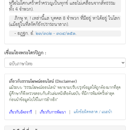
หรือไม่โศกเศร้าคร่ำครวญเป็นทุกข์ และไม่เคลื่อนจากสัทธรรม
ทั้ง 4 จำพวก).
ภิกษุ ท. ! เหล่านี้แล บุคคล 8 จำพวก ที่มีอยู่ หาได้อยู่ ในโลก
(แม้อยู่ในที่สงัดก็ยังปรารถนาลาภ).
- อฎฺฐก. อํ.
๒๓/๓๐๒ - ๓๐๔/๑๕๑
.
เชื่อมโยงพระไตรปิฏก :
เกี่ยวกับธรรมโฆษณ์ออนไลน์ (Disclaimer)
แม้ระบบ "ธรรมโฆษณ์ออนไลน์" พยายามปรับปรุงข้อมูลให้ถูกต้องมากที่สุด
ผู้ศึกษาก็พึงตรวจสอบกับตัวเล่มหนังสือต้นฉบับ ที่มีการพิมพ์ครั้งล่าสุด
ก่อนนำข้อมูลไปใช้ในการอ้างอิง"
|
|
แจ้งข้อผิดพลาด / แนะนำ
เกี่ยวกับอัตถจารี
เกี่ยวกับการพัฒนา